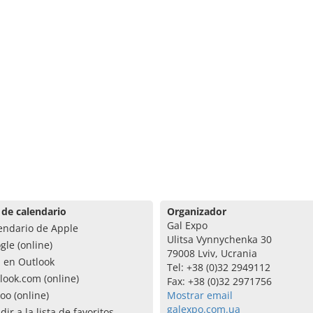
 de calendario
Organizador
Gal Expo
endario de Apple
Ulitsa Vynnychenka 30
gle (online)
79008 Lviv, Ucrania
a en Outlook
Tel: +38 (0)32 2949112
look.com (online)
Fax: +38 (0)32 2971756
oo (online)
Mostrar email
galexpo.com.ua
dir a la lista de favoritos