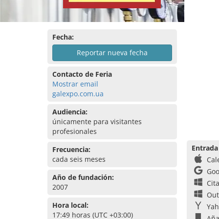
Fecha:
Reportar nueva fecha
Contacto de Feria
Mostrar email
galexpo.com.ua
Audiencia:
únicamente para visitantes
profesionales
Entrada
Frecuencia:
cada seis meses
Cal
Goo
Año de fundación:
Cit
2007
Out
Hora local:
Yah
17:49 horas (UTC +03:00)
Aña