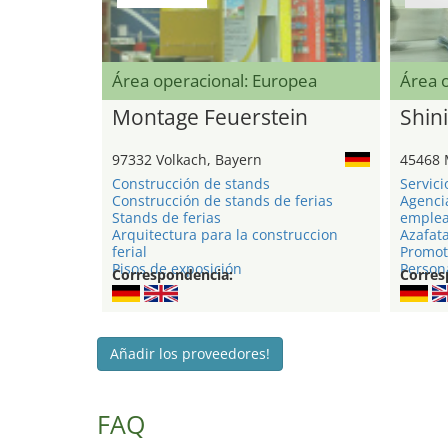
Área operacional: Europea
Área 
Montage Feuerstein
Shini
97332 Volkach, Bayern
45468 
Construcción de stands
Servici
Construcción de stands de ferias
Agenci
Stands de ferias
emple
Arquitectura para la construccion
Azafat
ferial
Promot
Pisos de exposición
Persona
Correspondencia:
Corres
Añadir los proveedores!
FAQ