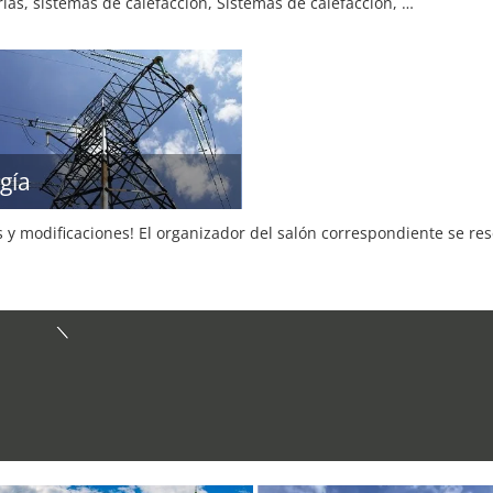
ias, sistemas de calefacción, Sistemas de calefacción, …
gía
s y modificaciones! El organizador del salón correspondiente se re