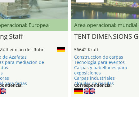
operacional: Europea
Área operacional: mundial
ng Staff
TENT DIMENSIONS 
Mülheim an der Ruhr
56642 Kruft
o de Azafatas
Construccion de carpas
as para mediacion de
Tecnología para eventos
ados
Carpas y pabellones para
as
exposiciones
oras
Carpas industriales
l para ferias
Alquiler de tiendas
pondencia:
Correspondencia: