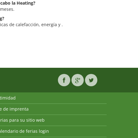
 cabo la Heating?
 meses.
ng?
icas de calefacción, energía y .
ntimidad
ie de imprenta
rias para su sitio web
lendario de ferias login