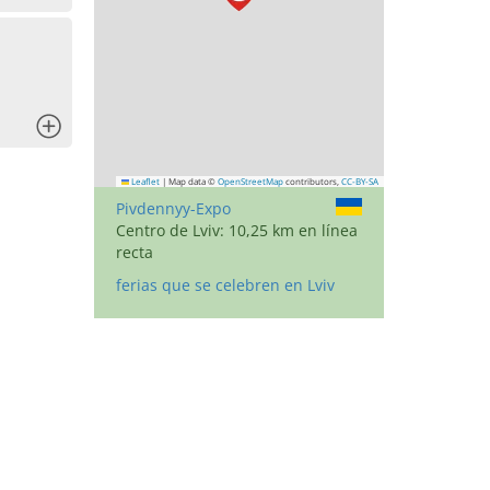
x
Leaflet
|
Map data ©
OpenStreetMap
contributors,
CC-BY-SA
Pivdennyy-Expo
Centro de Lviv: 10,25 km en línea
recta
ferias que se celebren en Lviv