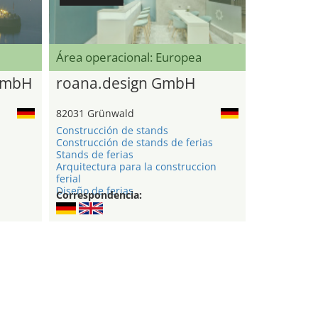
Área operacional: Europea
GmbH
roana.design GmbH
82031 Grünwald
Construcción de stands
Construcción de stands de ferias
Stands de ferias
Arquitectura para la construccion
ferial
Diseño de ferias
Correspondencia: