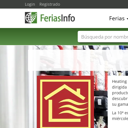
Login
Registrado
Ferias
Nombres de ferias
Heating 
dirigida
producto
descubr
su gama
La 10ª e
miércole