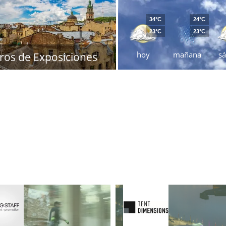
34°C
24°C
23°C
23°C
hoy
mañana
s
ros de Exposiciones