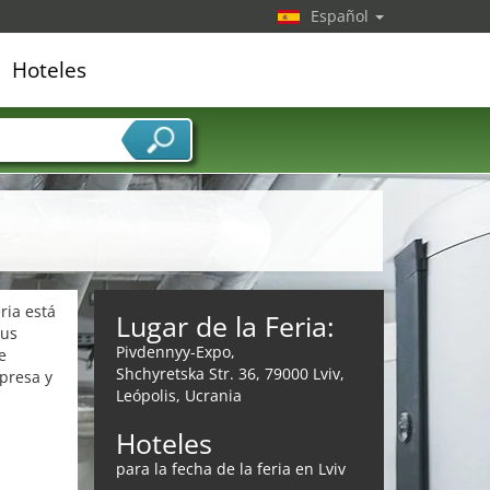
Español
Hoteles
edor de servicios
ria está
Lugar de la Feria:
sus
Pivdennyy-Expo,
e
Shchyretska Str. 36, 79000 Lviv,
presa y
Leópolis, Ucrania
Hoteles
para la fecha de la feria en Lviv