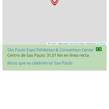
Leaflet
|
Map data ©
OpenStreetMap
contributors,
CC-BY-SA
São Paulo Expo Exhibition & Convention Center
Centro de Sao Paulo: 31,01 km en línea recta
ferias que se celebren en Sao Paulo