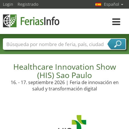
Login
Registrado
Español
Navega
toggle
Nombres de ferias
Países
Ciudades
Sectores de ferias
Sectores de proveedor de servicios
Healthcare Innovation Show
(HIS) Sao Paulo
16. - 17. septiembre 2026 | Feria de innovación en
salud y transformación digital