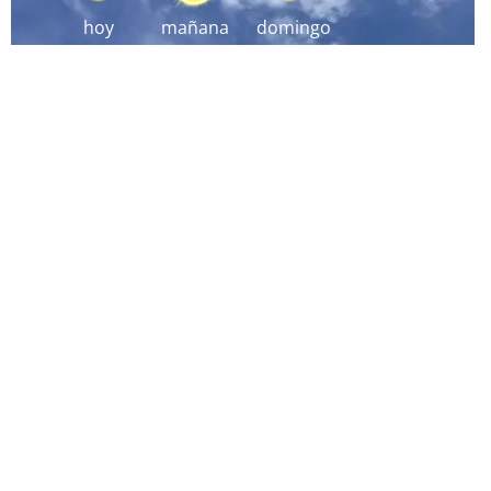
hoy
mañana
domingo