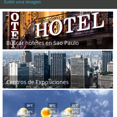
Subir una imagen
Buscar hoteles en Sao Paulo
Centros de Exposiciones
26°C
30°C
21°C
23°C
23°C
23°C