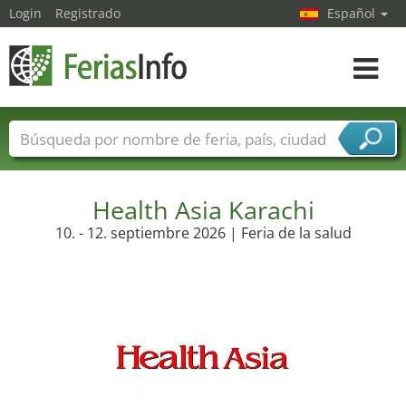
Login
Registrado
Español
Navega
toggle
Nombres de ferias
Países
Ciudades
Sectores de ferias
Sectores de proveedor de servicios
Health Asia Karachi
10. - 12. septiembre 2026 | Feria de la salud