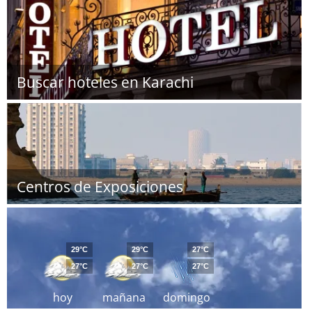
Buscar hoteles en Karachi
Centros de Exposiciones
29°C
29°C
27°C
27°C
27°C
27°C
hoy
mañana
domingo