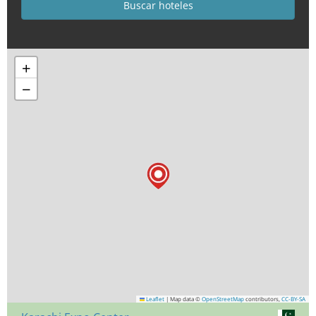
+
−
Leaflet
|
Map data ©
OpenStreetMap
contributors,
CC-BY-SA