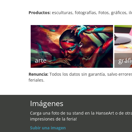
Productos:
esculturas, fotografías, Fotos, gráficos, i
arte
gráf
Renuncia:
Todos los datos sin garantía, salvo errore
feriales.
Imágenes
Carga una foto de su stand en la HanseArt o de otr
impresiones de la feria!
Subir una imagen