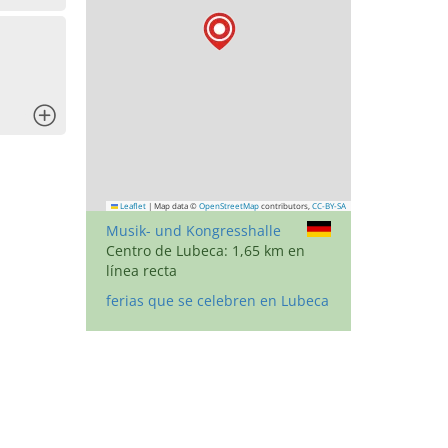
x
Leaflet
|
Map data ©
OpenStreetMap
contributors,
CC-BY-SA
Musik- und Kongresshalle
Centro de Lubeca: 1,65 km en
línea recta
ferias que se celebren en Lubeca