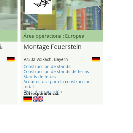
Área operacional: Europea
&
Montage Feuerstein
97332 Volkach, Bayern
Construcción de stands
Construcción de stands de ferias
Stands de ferias
Arquitectura para la construccion
ferial
Pisos de exposición
Correspondencia: