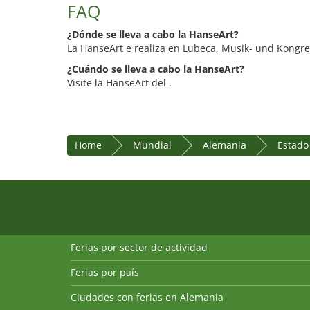
FAQ
¿Dónde se lleva a cabo la HanseArt?
La HanseArt e realiza en Lubeca, Musik- und Kongre
¿Cuándo se lleva a cabo la HanseArt?
Visite la HanseArt del .
Home
Mundial
Alemania
Estado
Ferias por sector de actividad
Ferias por país
Ciudades con ferias en Alemania