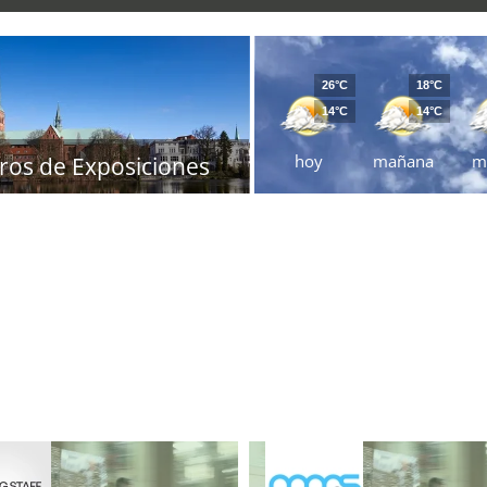
26°C
18°C
14°C
14°C
hoy
mañana
m
ros de Exposiciones