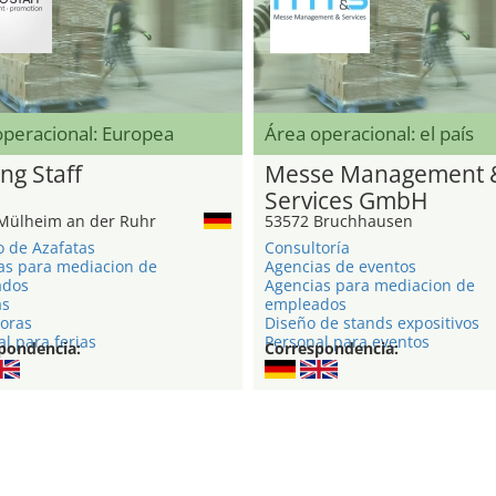
operacional: Europea
Área operacional: el país
ng Staff
Messe Management 
Services GmbH
Mülheim an der Ruhr
53572 Bruchhausen
o de Azafatas
Consultoría
as para mediacion de
Agencias de eventos
ados
Agencias para mediacion de
as
empleados
oras
Diseño de stands expositivos
l para ferias
Personal para eventos
pondencia:
Correspondencia: