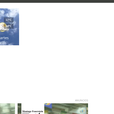
17°C
14°C
artes
ANUNCIOS