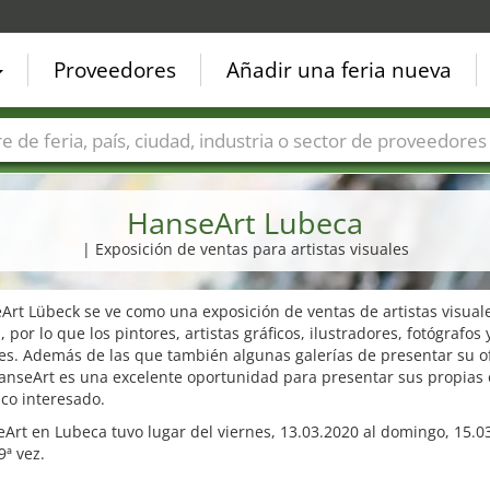
Proveedores
Añadir una feria nueva
Países
Ciudades
Sectores de ferias
Sectores de prove
HanseArt Lubeca
| Exposición de ventas para artistas visuales
Art Lübeck se ve como una exposición de ventas de artistas visual
, por lo que los pintores, artistas gráficos, ilustradores, fotógrafos 
es. Además de las que también algunas galerías de presentar su of
HanseArt es una excelente oportunidad para presentar sus propias 
co interesado.
Art en Lubeca tuvo lugar del viernes, 13.03.2020 al domingo, 15.0
9ª vez.