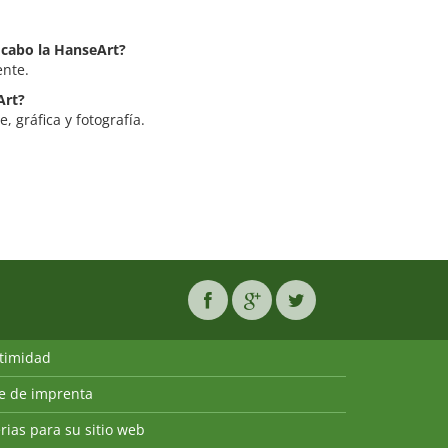
a cabo la HanseArt?
ente.
Art?
, gráfica y fotografía.
ntimidad
ie de imprenta
rias para su sitio web