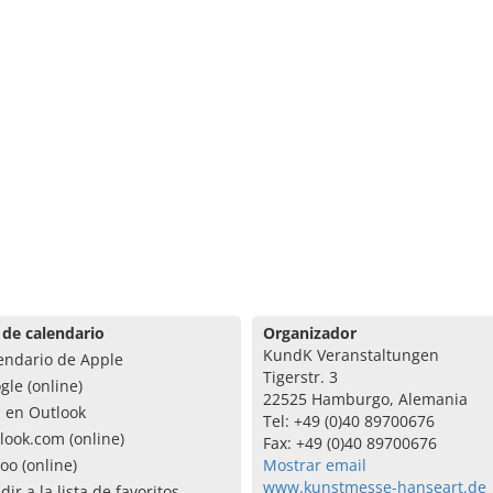
 de calendario
Organizador
KundK Veranstaltungen
endario de Apple
Tigerstr. 3
gle (online)
22525 Hamburgo, Alemania
a en Outlook
Tel: +49 (0)40 89700676
look.com (online)
Fax: +49 (0)40 89700676
oo (online)
Mostrar email
www.kunstmesse-hanseart.de
dir a la lista de favoritos