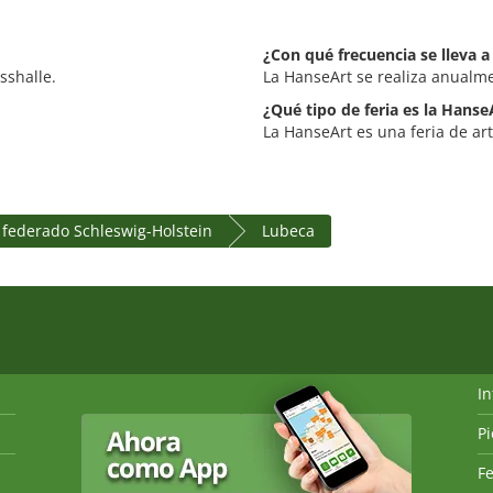
¿Con qué frecuencia se lleva 
sshalle.
La HanseArt se realiza anualm
¿Qué tipo de feria es la Hanse
La HanseArt es una feria de arte
 federado Schleswig-Holstein
Lubeca
I
P
Fe