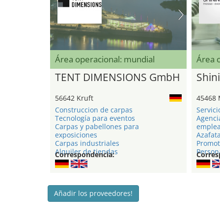
Área operacional: mundial
Área 
TENT DIMENSIONS GmbH
Shini
56642 Kruft
45468 
Construccion de carpas
Servici
Tecnología para eventos
Agenci
Carpas y pabellones para
emple
exposiciones
Azafat
Carpas industriales
Promot
Alquiler de tiendas
Persona
Correspondencia:
Corres
Añadir los proveedores!