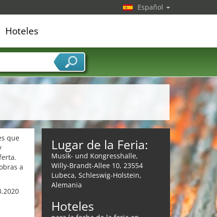
Español
Hoteles
edor de servicios
es que
Lugar de la Feria:
y
Musik- und Kongresshalle,
erta.
Willy-Brandt-Allee 10, 23554
obras a
Lubeca, Schleswig-Holstein,
Alemania
3.2020
Hoteles