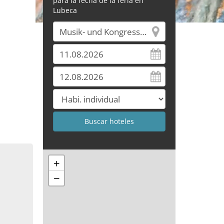
para la fecha de la feria en
Lubeca
+
−