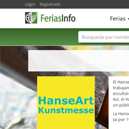
Login
Registrado
Ferias
Nombres de ferias
El Hanse
trabajan
escultor
Así, el 
un públi
La Hanse
ya por 1