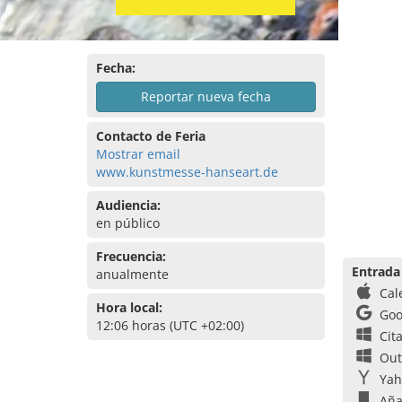
Fecha:
Reportar nueva fecha
Contacto de Feria
Mostrar email
www.kunstmesse-hanseart.de
Audiencia:
en público
Frecuencia:
Entrada
anualmente
Cal
Hora local:
Goo
12:06 horas (UTC +02:00)
Cit
Out
Yah
Aña