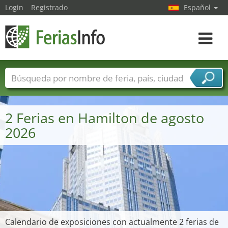
Login
Registrado
Español
Navega
toggle
Nombres de ferias
Países
Ciudades
Sectores de ferias
2 Ferias en Hamilton de agosto
Sectores de proveedor de servicios
2026
Calendario de exposiciones con actualmente 2 ferias de