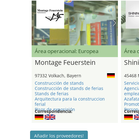
Área operacional: Europea
Área 
Montage Feuerstein
Shini
97332 Volkach, Bayern
45468 
Construcción de stands
Servici
Construcción de stands de ferias
Agenci
Stands de ferias
emple
Arquitectura para la construccion
Azafat
ferial
Promot
Pisos de exposición
Persona
Correspondencia:
Corres
Añadir los proveedores!