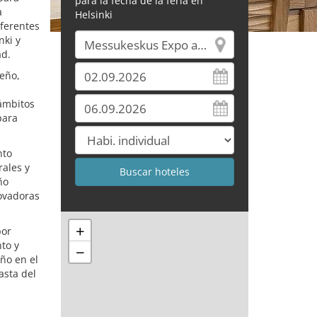
para la fecha de la feria en
a
Helsinki
iferentes
nki y
ad.
seño,
 ámbitos
para
nto
rales y
ño
ovadoras
+
por
to y
−
eño en el
asta del