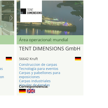
Área operacional: mundial
TENT DIMENSIONS GmbH
56642 Kruft
Construccion de carpas
as
Tecnología para eventos
Carpas y pabellones para
ion
exposiciones
Carpas industriales
Alquiler de tiendas
Correspondencia: