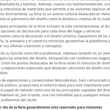
diseñadores y talentos. Además, cuenta con Habitarematerials, un
ca interactiva de materiales que permite a los visitantes explorar d
ies directamente. La feria es un evento cultural destacado en Helsi
tanto el patrimonio del diseño como la dinámica creativa de la ciud
ques principales de la feria incluyen la vida contemporánea, el di
 opciones de decoración para cada área del hogar y servicios
izados como la decoración y el diseño artístico. Expositores de los
ño, la artesanía y el comercio minorista aprovechan la plataforma 
r sus últimas creaciones y conceptos.
de su función como feria profesional, Habitare también es un eve
 para los amantes del diseño, enriquecido con conferencias magist
 Entre los puntos destacados de la feria están el concurso de dise
 y exposiciones especiales que destacan soluciones de diseño inn
ibles.
ro de exposiciones y convenciones Messukeskus, bien comunicado 
te público, proporciona el entorno ideal para este importante even
el papel de Helsinki como una de las principales capitales del dis
abitare es, por lo tanto, una cita ineludible para cualquier entusi
 profesional del sector.
r día de la feria generalmente está reservado para visitantes