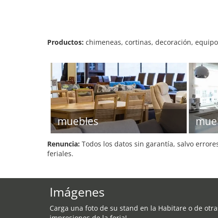
Productos:
chimeneas, cortinas, decoración, equipo
muebles
mueb
Renuncia:
Todos los datos sin garantía, salvo errore
feriales.
Imágenes
Carga una foto de su stand en la Habitare o de otra
impresiones de la feria!