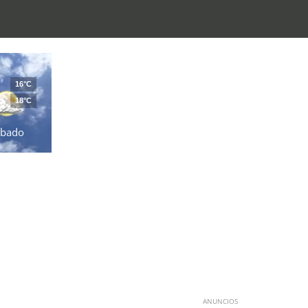
16°C
18°C
ábado
ANUNCIOS