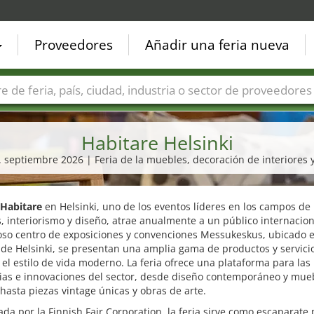
Proveedores
Añadir una feria nueva
Países
Ciudades
Sectores de ferias
Sectores de prove
Habitare Helsinki
6. septiembre 2026 | Feria de la muebles, decoración de interiores 
Habitare
en Helsinki, uno de los eventos líderes en los campos de
 interiorismo y diseño, atrae anualmente a un público internaciona
oso centro de exposiciones y convenciones Messukeskus, ubicado e
de Helsinki, se presentan una amplia gama de productos y servici
el estilo de vida moderno. La feria ofrece una plataforma para las
ias e innovaciones del sector, desde diseño contemporáneo y mue
 hasta piezas vintage únicas y obras de arte.
da por la Finnish Fair Corporation, la feria sirve como escaparate