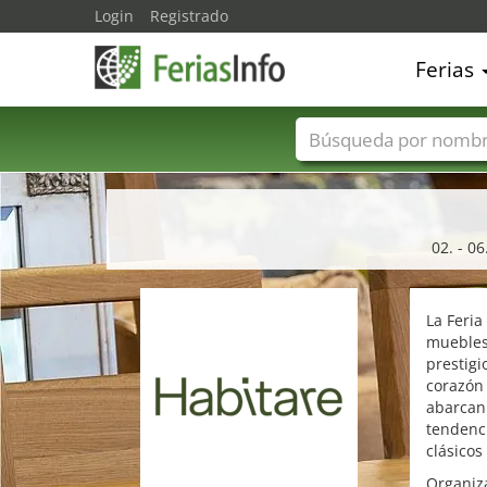
Login
Registrado
Ferias
Nombres de ferias
02. - 0
La Feria
muebles,
prestigi
corazón 
abarcan 
tendenc
clásicos
Organiza