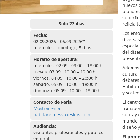
nuevos 
bibliote
superfic
Sólo 27 dias
refleja 
Los enfo
Fecha:
diversas
02.09.2026 - 06.09.2026*
especial
miércoles - domingo, 5 días
del dise
presenta
Horario de apertura:
miércoles, 02.09. 09:00 – 18:00 h
Además 
jueves, 03.09. 10:00 – 19:00 h
cultural
viernes, 04.09. 10:00 – 20:00 h
debates.
sábado, 05.09. 10:00 – 18:00 h
Habitare
domingo, 06.09. 10:00 – 18:00 h
y sosten
Contacto de Feria
El cent
Mostrar email
transpor
habitare.messukeskus.com
subraya 
mundo. H
Audiencia:
diseño y
visitantes profesionales y público
El prime
general