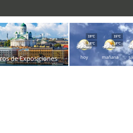
19°C
15°C
18°C
18°C
hoy
mañana
s
ros de Exposiciones