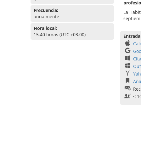
profesio
Frecuencia:
La Habit
anualmente
septiemb
Hora local:
15:40 horas (UTC +03:00)
Entrada
Cal
Goo
Cit
Out
Yah
Aña
Rec
< 1