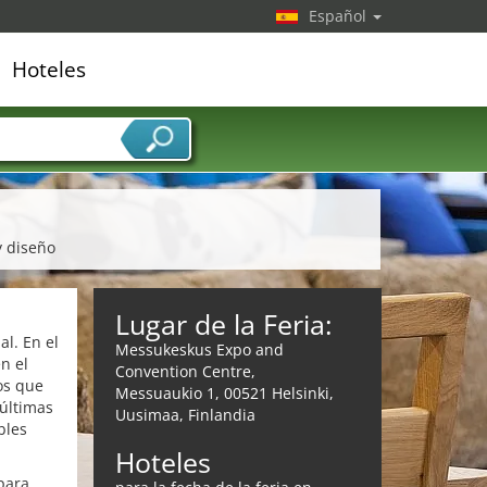
Español
Hoteles
edor de servicios
y diseño
Lugar de la Feria:
l. En el
Messukeskus Expo and
n el
Convention Centre,
os que
Messuaukio 1, 00521 Helsinki,
 últimas
Uusimaa, Finlandia
bles
Hoteles
 para