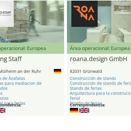
operacional: Europea
Área operacional: Europea
ng Staff
roana.design GmbH
Mülheim an der Ruhr
82031 Grünwald
o de Azafatas
Construcción de stands
as para mediacion de
Construcción de stands de feri
ados
Stands de ferias
as
Arquitectura para la construcc
oras
ferial
l para ferias
Diseño de ferias
pondencia:
Correspondencia: