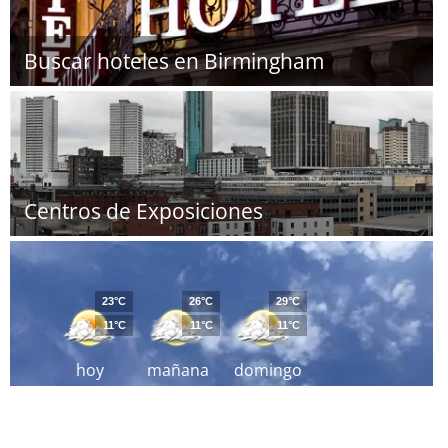
Buscar hoteles en Birmingham
Centros de Exposiciones
23°C
26°C
29°C
11°C
11°C
11°C
hoy
mañana
domingo