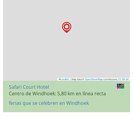
Leaflet
|
Map data ©
OpenStreetMap
contributors,
CC-BY-SA
Safari Court Hotel
Centro de Windhoek: 5,80 km en línea recta
ferias que se celebren en Windhoek