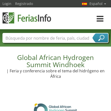
Login
Registrado
Español
Navega
toggle
Nombres de ferias
Países
Ciudades
Sectores de ferias
Sectores de proveedor de servicios
Global African Hydrogen
Summit Windhoek
| Feria y conferencia sobre el tema del hidrógeno en
África