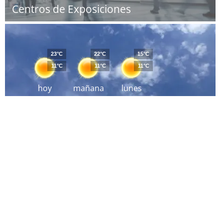
Centros de Exposiciones
23°C
22°C
15°C
11°C
11°C
11°C
hoy
mañana
lunes