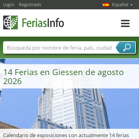
Login
Registrado
Español
Navega
toggle
Nombres de ferias
Países
Ciudades
Sectores de ferias
14 Ferias en Giessen de agosto
Sectores de proveedor de servicios
2026
Calendario de exposiciones con actualmente 14 ferias