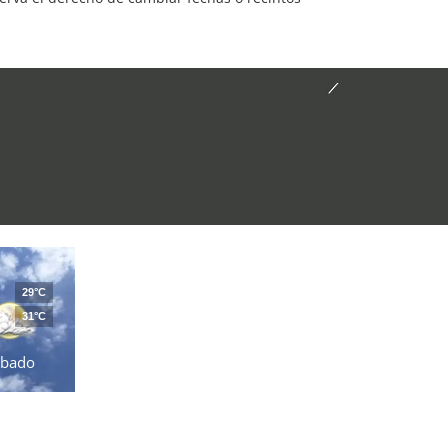
29°C
31°C
ábado