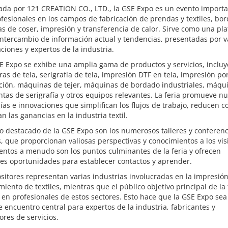
ada por 121 CREATION CO., LTD., la GSE Expo es un evento import
fesionales en los campos de fabricación de prendas y textiles, bo
 de coser, impresión y transferencia de calor. Sirve como una pl
intercambio de información actual y tendencias, presentadas por v
ciones y expertos de la industria.
E Expo se exhibe una amplia gama de productos y servicios, inclu
as de tela, serigrafía de tela, impresión DTF en tela, impresión po
ción, máquinas de tejer, máquinas de bordado industriales, máqu
intas de serigrafía y otros equipos relevantes. La feria promueve n
ías e innovaciones que simplifican los flujos de trabajo, reducen c
 las ganancias en la industria textil.
 destacado de la GSE Expo son los numerosos talleres y conferenc
, que proporcionan valiosas perspectivas y conocimientos a los vis
entos a menudo son los puntos culminantes de la feria y ofrecen
es oportunidades para establecer contactos y aprender.
sitores representan varias industrias involucradas en la impresión
iento de textiles, mientras que el público objetivo principal de la 
 en profesionales de estos sectores. Esto hace que la GSE Expo sea
 encuentro central para expertos de la industria, fabricantes y
res de servicios.