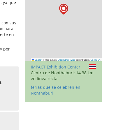
s, ya que
 con sus
mo para
ierte en
y por
Leaflet
|
Map data ©
OpenStreetMap
contributors,
CC-BY-SA
IMPACT Exhibition Center
Centro de Nonthaburi: 14,38 km
en línea recta
d.
ferias que se celebren en
Nonthaburi