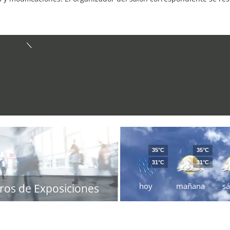
35°C
35°C
31°C
31°C
hoy
mañana
s
ros de Exposiciones