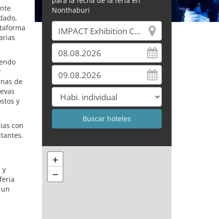
para la fecha de la feria en
ante
Nonthaburi
rdado,
ataforma
arias
yendo
r
inas de
uevas
ostos y
ias con
itantes.
+
 y
−
feria
 un