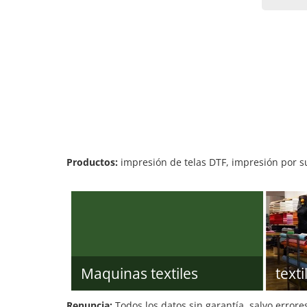
Productos:
impresión de telas DTF, impresión por su
Maquinas textiles
texti
Renuncia:
Todos los datos sin garantía, salvo errore