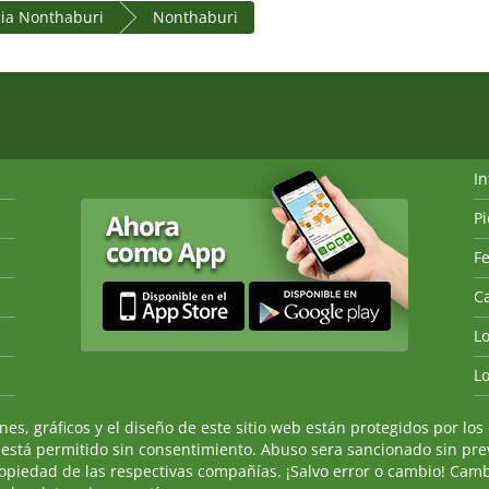
cia Nonthaburi
Nonthaburi
I
P
Fe
Ca
L
L
, gráficos y el diseño de este sitio web están protegidos por los 
 está permitido sin consentimiento. Abuso sera sancionado sin prev
ropiedad de las respectivas compañías. ¡Salvo error o cambio! Camb