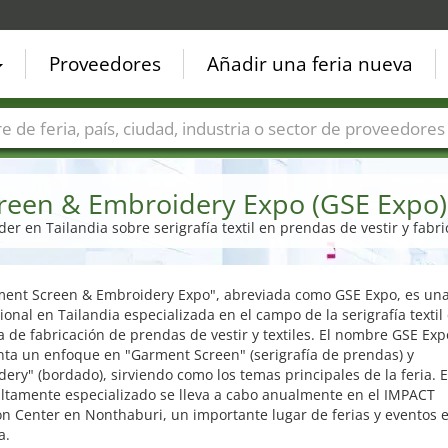
Proveedores
Añadir una feria nueva
Países
Ciudades
Sectores de ferias
Sectores de prove
reen & Embroidery Expo (GSE Expo)
íder en Tailandia sobre serigrafía textil en prendas de vestir y fabri
ment Screen & Embroidery Expo", abreviada como GSE Expo, es una
ional en Tailandia especializada en el campo de la serigrafía textil 
a de fabricación de prendas de vestir y textiles. El nombre GSE Exp
nta un enfoque en "Garment Screen" (serigrafía de prendas) y
ery" (bordado), sirviendo como los temas principales de la feria. E
altamente especializado se lleva a cabo anualmente en el IMPACT
on Center en Nonthaburi, un importante lugar de ferias y eventos 
a.