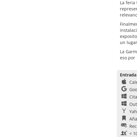
La feria
represen
relevan
Finalmen
instalac
exposito
un lugar
La Garm
eso por
Entrada
Cal
Goo
Cit
Out
Yah
Aña
Rec
< 1