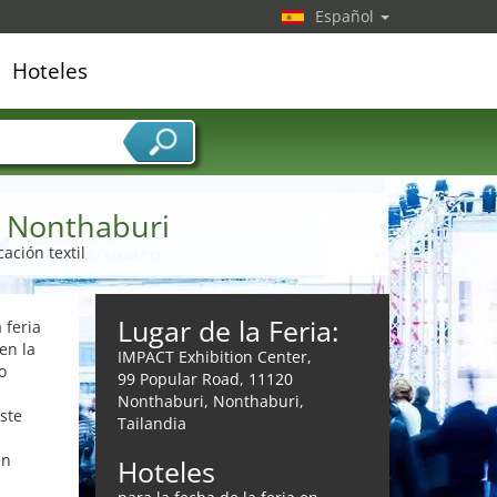
Español
Hoteles
edor de servicios
 Nonthaburi
cación textil
Lugar de la Feria:
 feria
en la
IMPACT Exhibition Center,
o
99 Popular Road, 11120
Nonthaburi, Nonthaburi,
ste
Tailandia
en
Hoteles