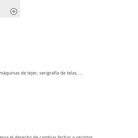
x
quinas de tejer, serigrafía de telas, …
serva el derecho de cambiar fechas o recintos