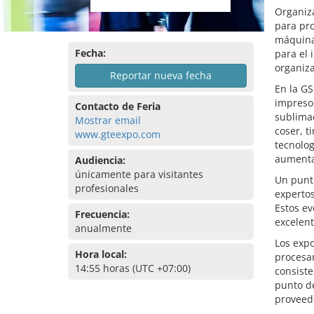
Organiz
para pro
máquinas
Fecha:
para el 
organiza
Reportar nueva fecha
En la GS
impresor
Contacto de Feria
sublima
Mostrar email
coser, t
www.gteexpo.com
tecnolog
aumentan
Audiencia:
únicamente para visitantes
Un punto
profesionales
expertos
Estos ev
Frecuencia:
excelent
anualmente
Los expo
Hora local:
procesam
14:55 horas (UTC +07:00)
consiste
punto de
proveedo