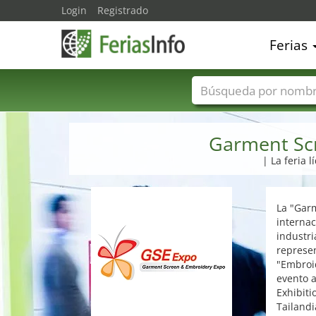
Login
Registrado
Ferias
Nombres de ferias
Garment Sc
| La feria l
La "Gar
internac
industri
represe
"Embroid
evento 
Exhibiti
Tailandi