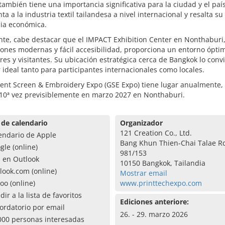
 también tiene una importancia significativa para la ciudad y el paí
ta a la industria textil tailandesa a nivel internacional y resalta su
cia económica.
te, cabe destacar que el IMPACT Exhibition Center en Nonthaburi,
iones modernas y fácil accesibilidad, proporciona un entorno ópti
res y visitantes. Su ubicación estratégica cerca de Bangkok lo conv
 ideal tanto para participantes internacionales como locales.
ent Screen & Embroidery Expo (GSE Expo) tiene lugar anualmente, 
 10ª vez previsiblemente en marzo 2027 en Nonthaburi.
 de calendario
Organizador
121 Creation Co., Ltd.
endario de Apple
Bang Khun Thien-Chai Talae R
gle (online)
981/153
a en Outlook
10150 Bangkok, Tailandia
look.com (online)
Mostrar email
oo (online)
www.printtechexpo.com
dir a la lista de favoritos
Ediciones anteriore:
ordatorio por email
26. - 29. marzo 2026
000 personas interesadas