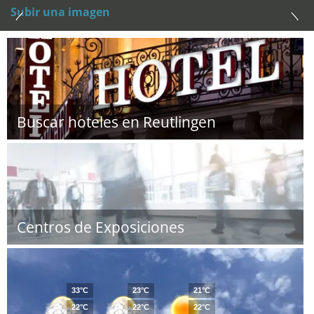
Subir una imagen
Buscar hoteles en Reutlingen
Centros de Exposiciones
33°C
23°C
21°C
22°C
22°C
22°C