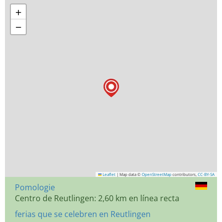
+
−
Leaflet
|
Map data ©
OpenStreetMap
contributors,
CC-BY-SA
Pomologie
Centro de Reutlingen: 2,60 km en línea recta
ferias que se celebren en Reutlingen