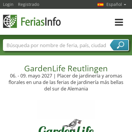
Login
Registrado
Español
Navega
toggle
Nombres de ferias
Países
Ciudades
Sectores de ferias
Sectores de proveedor de servicios
GardenLife Reutlingen
06. - 09. mayo 2027 | Placer de jardinería y aromas
florales en una de las ferias de jardinería más bellas
del sur de Alemania