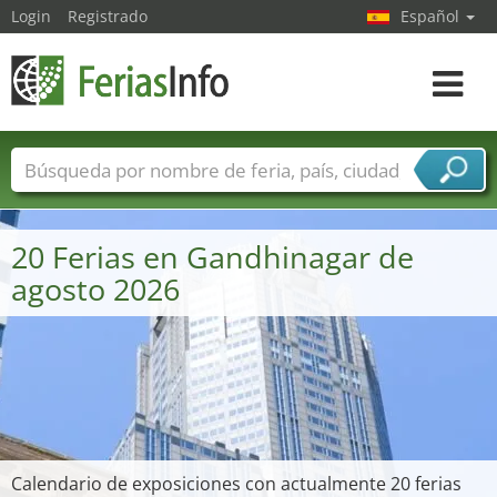
Login
Registrado
Español
Navega
toggle
Nombres de ferias
Países
Ciudades
Sectores de ferias
20 Ferias en Gandhinagar de
Sectores de proveedor de servicios
agosto 2026
Calendario de exposiciones con actualmente 20 ferias