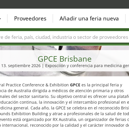
Proveedores
Añadir una feria nueva
Países
Ciudades
Sectores de ferias
Sectores de prove
GPCE Brisbane
- 13. septiembre 2026 | Exposciión y conferencia para medicina ge
al Practice Conference & Exhibition
GPCE
es la principal feria y
cia de Australia dirigida a médicos de atención primaria y otros
nales del sector sanitario. Su objetivo central es ofrecer una plata
educación continua, la innovación y el intercambio profesional en 
dicina general. Cada año, la GPCE se celebra en el reconocido Bri
nds Exhibition Building y atrae a profesionales de la salud de tod
 evento está organizado por RX Australia, un organizador de ferias 
o internacional, reconocido por la calidad y el carácter innovador d