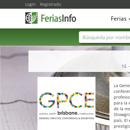
Login
Registrado
Ferias
Nombres de ferias
12. 
La Gener
conferen
profesio
para la 
de la me
Showgrou
país. El
prestigi