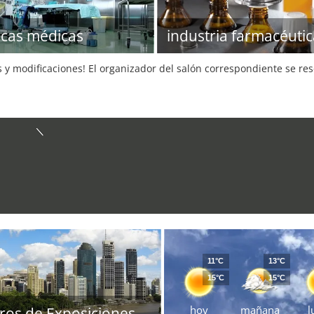
icas médicas
industria farmacéutic
s y modificaciones! El organizador del salón correspondiente se re
11°C
13°C
15°C
15°C
hoy
mañana
l
ros de Exposiciones