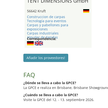
TENT DIMENSIONS GmbH
56642 Kruft
Construccion de carpas
Tecnología para eventos
Carpas y pabellones para
exposiciones
Carpas industriales
Alquiler de tiendas
Correspondencia:
Añadir los proveedores!
FAQ
¿Dónde se lleva a cabo la GPCE?
La GPCE e realiza en Brisbane, Brisbane Showground
¿Cuándo se lleva a cabo la GPCE?
Visite la GPCE del 12. - 13. septiembre 2026.