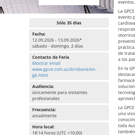
eventos.
La GPCE 
evento p
Sólo 35 dias
cardiova
respirat
Fecha:
otorrino
12.09.2026 - 13.09.2026*
preventi
sábado - domingo, 2 días
práctica
de trat
Contacto de Feria
a los pa
Mostrar email
En la GP
www.gpce.com.au/brisbane/en-
destacan
gb.html
farmacéu
Audiencia:
solucion
únicamente para visitantes
tecnolog
profesionales
aprovech
La GPCE 
Frecuencia:
una visi
anualmente
conocimi
toda Aus
Hora local:
también 
18:14 horas (UTC +10:00)