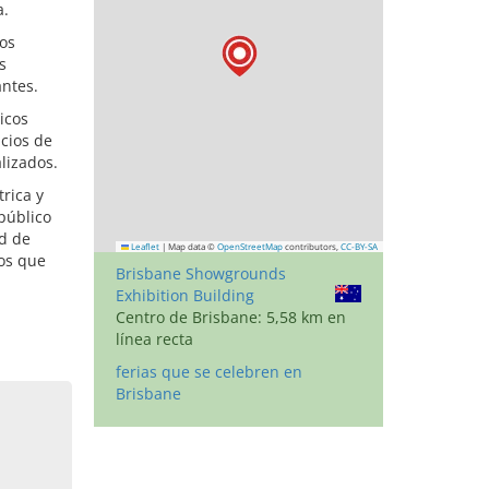
a.
mos
s
antes.
icos
icios de
lizados.
rica y
público
ad de
Leaflet
|
Map data ©
OpenStreetMap
contributors,
CC-BY-SA
los que
Brisbane Showgrounds
Exhibition Building
Centro de Brisbane: 5,58 km en
línea recta
ferias que se celebren en
Brisbane