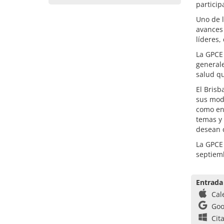
particip
Uno de l
avances 
líderes,
La GPCE 
generale
salud q
El Brisb
sus mode
como en 
temas y 
desean c
La GPCE 
septiem
Entrada
Cal
Goo
Cit