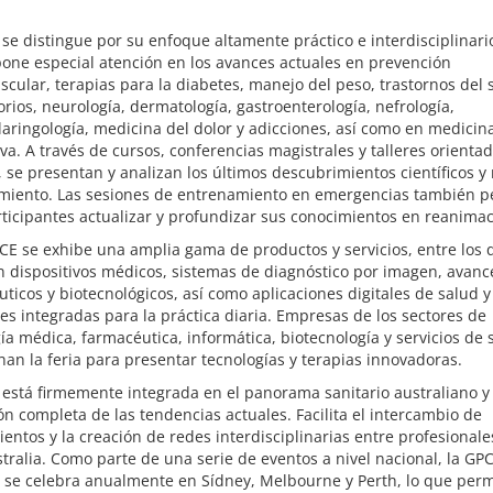
se distingue por su enfoque altamente práctico e interdisciplinario
one especial atención en los avances actuales en prevención
scular, terapias para la diabetes, manejo del peso, trastornos del 
orios, neurología, dermatología, gastroenterología, nefrología,
laringología, medicina del dolor y adicciones, así como en medicin
va. A través de cursos, conferencias magistrales y talleres orientad
, se presentan y analizan los últimos descubrimientos científicos 
amiento. Las sesiones de entrenamiento en emergencias también p
rticipantes actualizar y profundizar sus conocimientos en reanimac
CE se exhibe una amplia gama de productos y servicios, entre los 
 dispositivos médicos, sistemas de diagnóstico por imagen, avanc
ticos y biotecnológicos, así como aplicaciones digitales de salud y
es integradas para la práctica diaria. Empresas de los sectores de
ía médica, farmacéutica, informática, biotecnología y servicios de 
an la feria para presentar tecnologías y terapias innovadoras.
está firmemente integrada en el panorama sanitario australiano y
ón completa de las tendencias actuales. Facilita el intercambio de
entos y la creación de redes interdisciplinarias entre profesionale
tralia. Como parte de una serie de eventos a nivel nacional, la GP
se celebra anualmente en Sídney, Melbourne y Perth, lo que permi