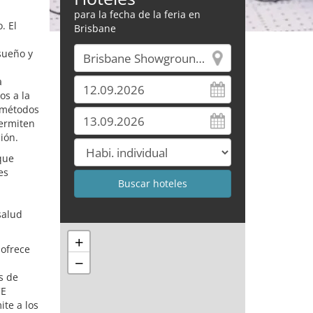
para la fecha de la feria en
. El
Brisbane
sueño y
a
os a la
y métodos
ermiten
ión.
que
es
salud
+
 ofrece
−
s de
CE
te a los