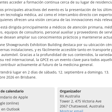
antes acceder a formación continua cerca de su lugar de residenci
os principales atractivos del evento es la presentación de los últi
en tecnología médica, así como el intercambio directo con experto
 quienes ofrecen una visión cercana de las innovaciones más relev
está dirigida principalmente a médicos de atención primaria, méd
s, equipos de consultorio, personal auxiliar y proveedores de serv
ue desean ampliar sus conocimientos prácticos y mantenerse actua
ane Showgrounds Exhibition Building destaca por su ubicación cént
rnas instalaciones, y es fácilmente accesible tanto en transporte 
automóvil. Gracias a la profundidad de sus contenidos, la varied
su red internacional, la GPCE es un evento clave para todos aquel
ontribuir activamente al futuro de la medicina general.
tendrá lugar en 2 días de sábado, 12. septiembre a domingo, 13.
bre 2026 en Brisbane.
 de calendario
Organizador
RX Australia
endario de Apple
Tower 2, 475 Victoria Ave
gle (online)
2067 Chatswood, Australia
a en Outlook
Mostrar email