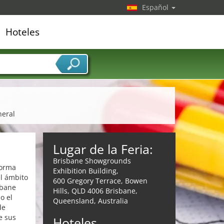
Español
Hoteles
edor de servicios
neral
Lugar de la Feria:
Brisbane Showgrounds
forma
Exhibition Building,
el ámbito
600 Gregory Terrace, Bowen
sbane
Hills, QLD 4006 Brisbane,
o el
Queensland, Australia
de
e sus
Hoteles