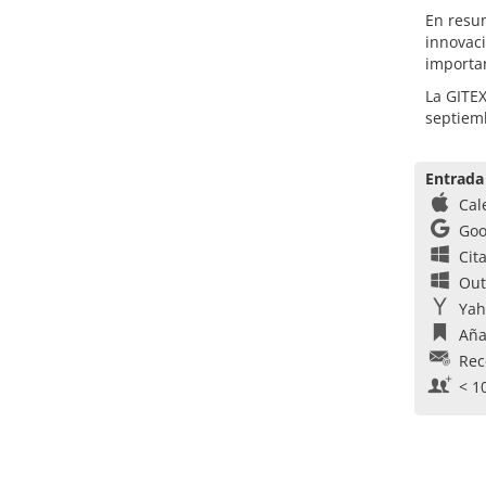
En resum
innovaci
importan
La GITEX
septiem
Entrada
Cal
Goo
Cit
Out
Yah
Aña
Rec
< 1