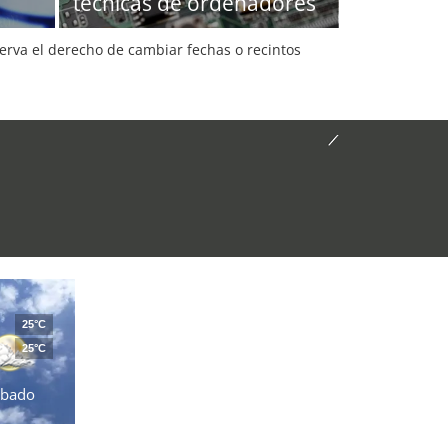
técnicas de ordenadores
serva el derecho de cambiar fechas o recintos
25°C
25°C
ábado