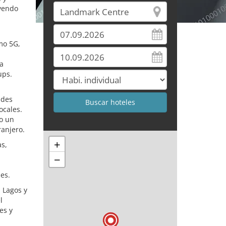
uyendo
mo 5G,
a
ups.
ades
ocales.
mo un
ranjero.
+
as,
−
es.
 Lagos y
l
es y