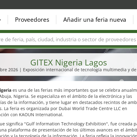
Proveedores
Añadir una feria nueva
Países
Ciudades
Sectores de ferias
Sectores de prove
GITEX Nigeria Lagos
mbre 2026 | Exposición internacional de tecnología multimedia y d
igeria
es una de las ferias más importantes que se celebra anual
Abuja, Nigeria. Se especializa en el ámbito de la electrónica y las
ías de la información, y tiene lugar en destacados recintos de am
. La feria es organizada por Dubai World Trade Centre LLC en
ación con KAOUN International.
ue significa "Gulf Information Technology Exhibition", fue creada p
una plataforma de presentación de los últimos avances en el ámbit
ión y la tecnología de la información. La feria refleja la innovación