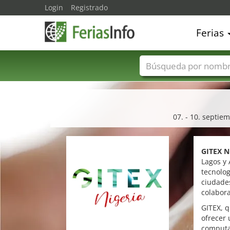
Login
Registrado
Ferias
Nombres de ferias
07. - 10. septie
GITEX N
Lagos y 
tecnolog
ciudades
colabor
GITEX, q
ofrecer 
computac