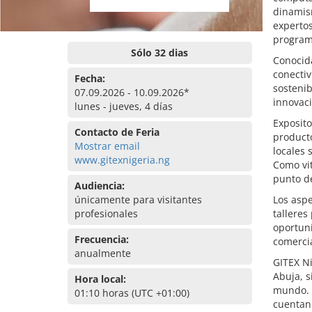
dinamism
expertos
program
Sólo 32 dias
Conocid
conectiv
Fecha:
sostenib
07.09.2026 - 10.09.2026*
innovaci
lunes - jueves, 4 días
Exposito
Contacto de Feria
producto
Mostrar email
locales 
www.gitexnigeria.ng
Como vit
punto de
Audiencia:
únicamente para visitantes
Los aspe
profesionales
talleres
oportuni
Frecuencia:
comercia
anualmente
GITEX Ni
Abuja, s
Hora local:
mundo. 
01:10 horas (UTC +01:00)
cuentan 