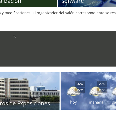
alización
software
s y modificaciones! El organizador del salón correspondiente se re
e
25°C
25°C
25°C
25°C
hoy
mañana
s
ros de Exposiciones