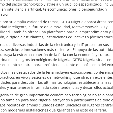
o del sector tecnológico y atrae a un público especializado, incl
 en inteligencia artificial, telecomunicaciones, ciberseguridad y
ación.
a por su amplia variedad de temas, GITEX Nigeria abarca áreas co
idad inteligente, el futuro de la movilidad, Metaverso/Web 3.0 y
ilidad. También ofrece una plataforma para el emprendimiento y l
ón, dirigida a estudiantes, instituciones educativas y jóvenes start
res de diversas industrias de la electrónica y la IT presentan sus
s, servicios e innovaciones más recientes. El apoyo de las autorid
subraya la estrecha conexión de la feria con la economía y cultura l
rina de los logros tecnológicos de Nigeria, GITEX Nigeria sirve co
 encuentro central para profesionales tanto del país como del ext
ctos más destacados de la feria incluyen exposiciones, conferenci
 prácticos en vivo y sesiones de networking, que ofrecen excelentes
dades para descubrir las últimas tecnologías, establecer alianzas
les y mantenerse informado sobre tendencias y desarrollos actual
geria es de gran importancia económica y tecnológica no solo para
ino también para todo Nigeria, atrayendo a participantes de todo e
Los recintos en ambas ciudades están ubicados en lugares central
con modernas instalaciones que garantizan el éxito de la feria.