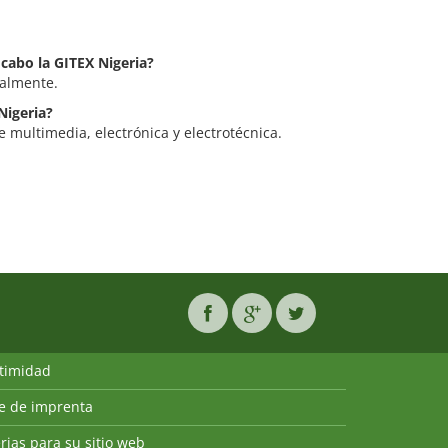
 cabo la GITEX Nigeria?
ualmente.
Nigeria?
e multimedia, electrónica y electrotécnica.
ntimidad
ie de imprenta
rias para su sitio web