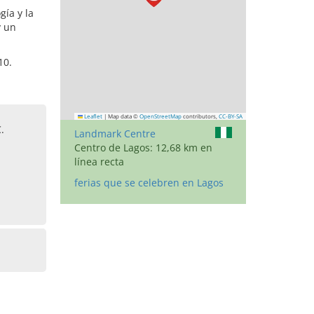
ía y la
y un
10.
Leaflet
|
Map data ©
OpenStreetMap
contributors,
CC-BY-SA
.
Landmark Centre
Centro de Lagos: 12,68 km en
línea recta
ferias que se celebren en Lagos