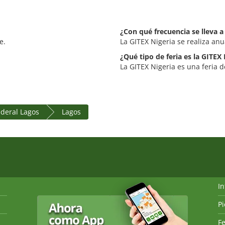
¿Con qué frecuencia se lleva a
e.
La GITEX Nigeria se realiza an
¿Qué tipo de feria es la GITEX 
La GITEX Nigeria es una feria d
ederal Lagos
Lagos
I
P
Fe