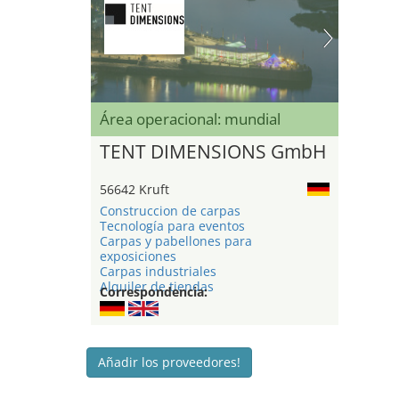
Área operacional: mundial
TENT DIMENSIONS GmbH
56642 Kruft
Construccion de carpas
Tecnología para eventos
Carpas y pabellones para
exposiciones
Carpas industriales
Alquiler de tiendas
Correspondencia:
Añadir los proveedores!