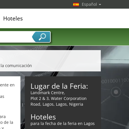
Español
Hoteles
edor de servicios
e la comunicación
Lugar de la Feria:
mente en
Landmark Centre,
bas
Plot 2 & 3, Water Corporation
Road, Lagos, Lagos, Nigeria
Hoteles
ara
o de la
para la fecha de la feria en Lagos
 y