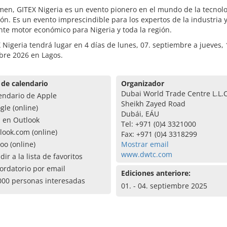
en, GITEX Nigeria es un evento pionero en el mundo de la tecnolog
ón. Es un evento imprescindible para los expertos de la industria 
te motor económico para Nigeria y toda la región.
 Nigeria tendrá lugar en 4 días de lunes, 07. septiembre a jueves, 
bre 2026 en Lagos.
 de calendario
Organizador
Dubai World Trade Centre L.L.C
endario de Apple
Sheikh Zayed Road
gle (online)
Dubái, EÁU
a en Outlook
Tel: +971 (0)4 3321000
look.com (online)
Fax: +971 (0)4 3318299
oo (online)
Mostrar email
www.dwtc.com
dir a la lista de favoritos
ordatorio por email
Ediciones anteriore:
000 personas interesadas
01. - 04. septiembre 2025