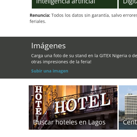
Inteligencia artificial
Digit
Renuncia:
Todos los datos sin garantía, salvo errore
feriales.
Imágenes
Carga una foto de su stand en la GITEX Nigeria o d
otras impresiones de la feria!
Subir una imagen
Buscar hoteles en Lagos
Cent