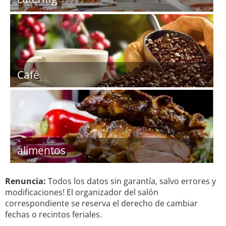
Café
alimentos
Renuncia:
Todos los datos sin garantía, salvo errores y
modificaciones! El organizador del salón
correspondiente se reserva el derecho de cambiar
fechas o recintos feriales.