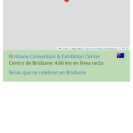
Leaflet
|
Map data ©
OpenStreetMap
contributors,
CC-BY-SA
Brisbane Convention & Exhibition Center
Centro de Brisbane: 4,66 km en línea recta
ferias que se celebren en Brisbane