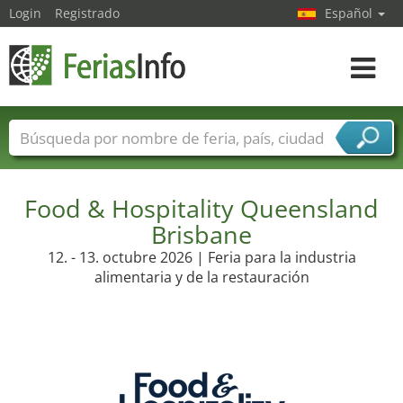
Login
Registrado
Español
Navega
toggle
Nombres de ferias
Países
Ciudades
Sectores de ferias
Food & Hospitality Queensland
Sectores de proveedor de servicios
Brisbane
12. - 13. octubre 2026 | Feria para la industria
alimentaria y de la restauración