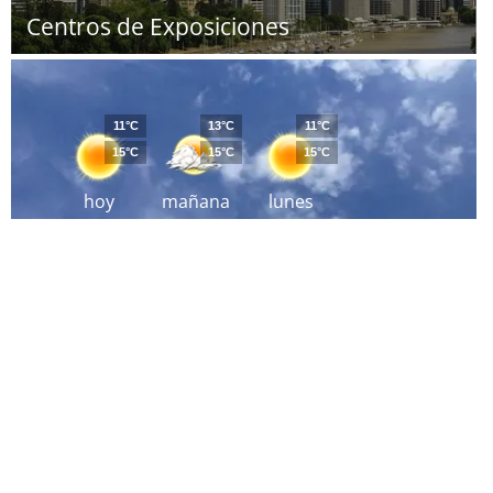
Centros de Exposiciones
11°C
13°C
11°C
15°C
15°C
15°C
hoy
mañana
lunes