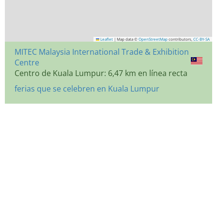
Leaflet
|
Map data ©
OpenStreetMap
contributors,
CC-BY-SA
MITEC Malaysia International Trade & Exhibition
Centre
Centro de Kuala Lumpur: 6,47 km en línea recta
ferias que se celebren en Kuala Lumpur