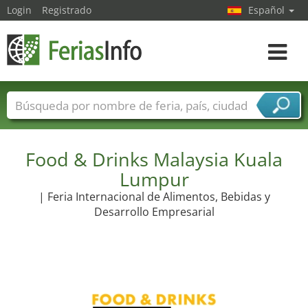
Login
Registrado
Español
Navega
toggle
Nombres de ferias
Países
Ciudades
Sectores de ferias
Food & Drinks Malaysia Kuala
Sectores de proveedor de servicios
Lumpur
| Feria Internacional de Alimentos, Bebidas y
Desarrollo Empresarial