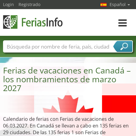
Login
Registrado
Español
Navega
toggle
Nombres de ferias
Países
Ciudades
Sectores de ferias
Ferias de vacaciones en Canadá –
Sectores de proveedor de servicios
los nombramientos de marzo
2027
Calendario de ferias con Ferias de vacaciones de
06.03.2027. En Canadá se llevan a cabo en 135 ferias en
29 ciudades. De las 135 ferias 1 son Ferias de