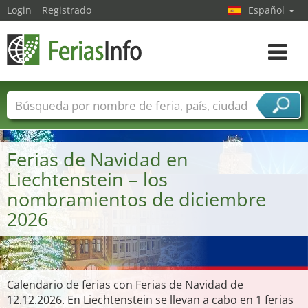
Login
Registrado
Español
Navega
toggle
Nombres de ferias
Países
Ciudades
Sectores de ferias
Ferias de Navidad en
Sectores de proveedor de servicios
Liechtenstein – los
nombramientos de diciembre
2026
Calendario de ferias con Ferias de Navidad de
12.12.2026. En Liechtenstein se llevan a cabo en 1 ferias