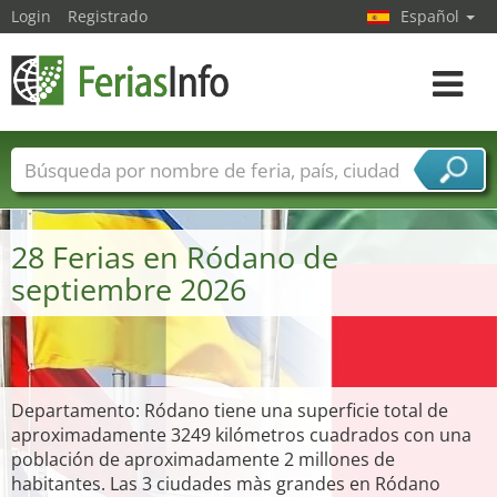
Login
Registrado
Español
Navega
toggle
Nombres de ferias
Países
Ciudades
Sectores de ferias
28 Ferias en Ródano de
Sectores de proveedor de servicios
septiembre 2026
Departamento: Ródano tiene una superficie total de
aproximadamente 3249 kilómetros cuadrados con una
población de aproximadamente 2 millones de
habitantes. Las 3 ciudades màs grandes en Ródano