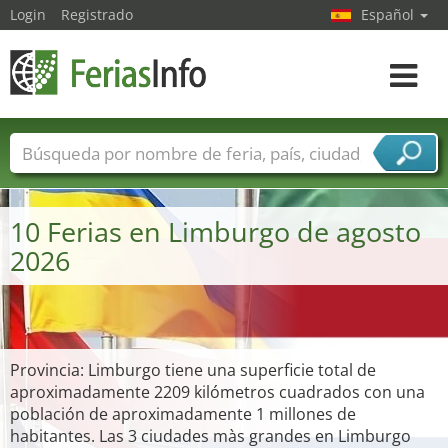
Login
Registrado
Español
Navega
toggle
Nombres de ferias
Países
Ciudades
Sectores de ferias
10 Ferias en Limburgo de agosto
Sectores de proveedor de servicios
2026
Provincia: Limburgo tiene una superficie total de
aproximadamente 2209 kilómetros cuadrados con una
población de aproximadamente 1 millones de
habitantes. Las 3 ciudades màs grandes en Limburgo