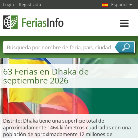
Login
Registrado
Español
Navega
toggle
Nombres de ferias
Países
Ciudades
Sectores de ferias
63 Ferias en Dhaka de
Sectores de proveedor de servicios
septiembre 2026
Distrito: Dhaka tiene una superficie total de
aproximadamente 1464 kilómetros cuadrados con una
población de aproximadamente 12 millones de