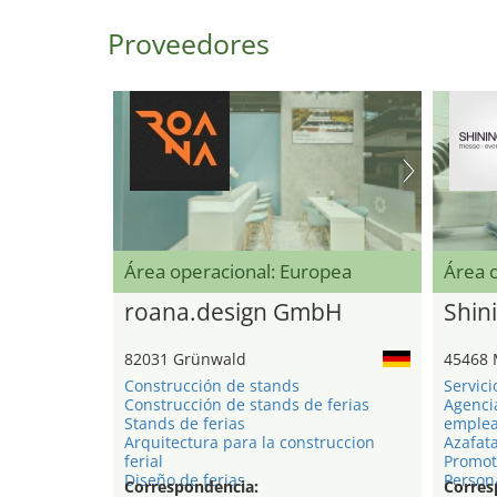
Proveedores
Área operacional: Europea
Área 
roana.design GmbH
Shini
82031 Grünwald
45468 
Construcción de stands
Servici
Construcción de stands de ferias
Agenci
Stands de ferias
emple
Arquitectura para la construccion
Azafat
ferial
Promot
Diseño de ferias
Persona
Correspondencia:
Corres