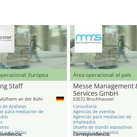
operacional: Europea
Área operacional: el país
ng Staff
Messe Management 
Services GmbH
Mülheim an der Ruhr
53572 Bruchhausen
o de Azafatas
Consultoría
as para mediacion de
Agencias de eventos
ados
Agencias para mediacion de
as
empleados
oras
Diseño de stands expositivos
l para ferias
Personal para eventos
pondencia:
Correspondencia: