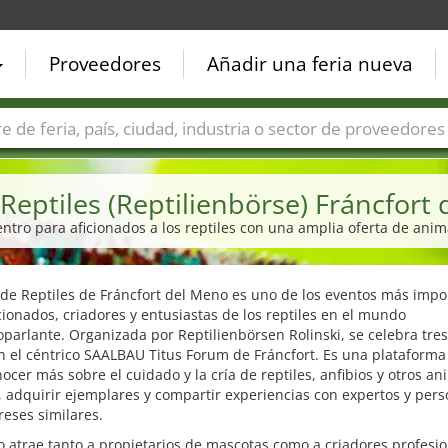
Proveedores
Añadir una feria nueva
Países
Ciudades
Sectores de ferias
Sectores de prove
 Reptiles (Reptilienbörse) Fráncfort
ntro para aficionados a los reptiles con una amplia oferta de anima
 de Reptiles de Fráncfort del Meno es uno de los eventos más impo
cionados, criadores y entusiastas de los reptiles en el mundo
arlante. Organizada por Reptilienbörsen Rolinski, se celebra tres
n el céntrico SAALBAU Titus Forum de Fráncfort. Es una plataforma
ocer más sobre el cuidado y la cría de reptiles, anfibios y otros an
, adquirir ejemplares y compartir experiencias con expertos y per
reses similares.
o atrae tanto a propietarios de mascotas como a criadores profesio