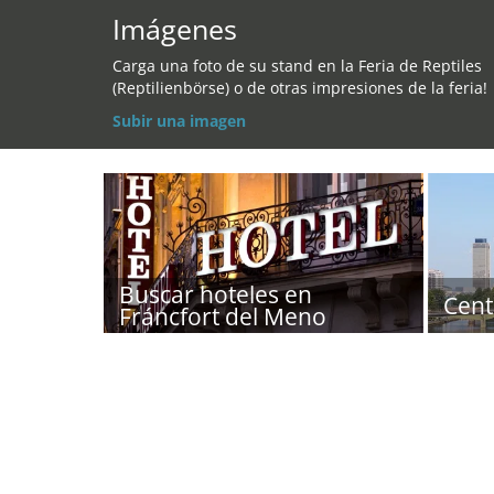
Imágenes
Carga una foto de su stand en la Feria de Reptiles
(Reptilienbörse) o de otras impresiones de la feria!
Subir una imagen
Buscar hoteles en
Cent
Fráncfort del Meno