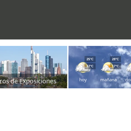
25°C
28°C
17°C
17°C
hoy
mañana
do
ros de Exposiciones