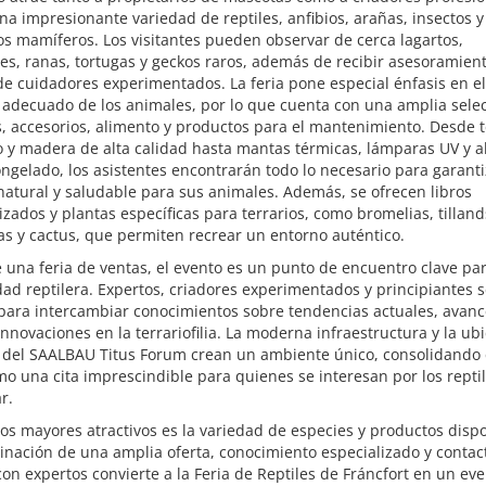
na impresionante variedad de reptiles, anfibios, arañas, insectos y
 mamíferos. Los visitantes pueden observar de cerca lagartos,
es, ranas, tortugas y geckos raros, además de recibir asesoramien
de cuidadores experimentados. La feria pone especial énfasis en el
 adecuado de los animales, por lo que cuenta con una amplia sele
s, accesorios, alimento y productos para el mantenimiento. Desde t
o y madera de alta calidad hasta mantas térmicas, lámparas UV y 
ongelado, los asistentes encontrarán todo lo necesario para garant
natural y saludable para sus animales. Además, se ofrecen libros
izados y plantas específicas para terrarios, como bromelias, tilland
s y cactus, que permiten recrear un entorno auténtico.
una feria de ventas, el evento es un punto de encuentro clave par
d reptilera. Expertos, criadores experimentados y principiantes 
para intercambiar conocimientos sobre tendencias actuales, avanc
nnovaciones en la terrariofilia. La moderna infraestructura y la ub
a del SAALBAU Titus Forum crean un ambiente único, consolidando 
mo una cita imprescindible para quienes se interesan por los reptil
r.
os mayores atractivos es la variedad de especies y productos dispo
nación de una amplia oferta, conocimiento especializado y contac
con expertos convierte a la Feria de Reptiles de Fráncfort en un ev