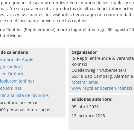
 para quienes desean profundizar en el mundo de los reptiles y s
mas. Ya sea para encontrar productos de alta calidad, información
es raras y fascinantes, los visitantes tienen aquí una oportunidad 
se en el fascinante universo de los reptiles.
 de Reptiles (Reptilienbörse) tendrá lugar el domingo, 30. agosto 2
t del Meno.
 de calendario
Organizador
IG Reptilienfreunde & Veranst
endario de Apple
Rolinski
gle (online)
Quellenweg 11/Oberselters
a en Outlook
65618 Bad Camberg, Alemania
look.com (online)
Mostrar email
oo (online)
www.reptilienboersen-rolinski
dir a la lista de favoritos
Ediciones anteriore:
ordatorio por email
05. abril 2026
000 personas interesadas
12. octubre 2025