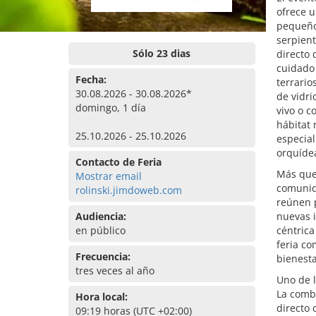
ofrece u
pequeños
serpient
Sólo 23 dias
directo 
cuidado
Fecha:
terrario
30.08.2026 - 30.08.2026*
de vidri
domingo, 1 día
vivo o c
hábitat 
25.10.2026 - 25.10.2026
especial
orquídea
Contacto de Feria
Más que 
Mostrar email
comunida
rolinski.jimdoweb.com
reúnen 
Audiencia:
nuevas i
en público
céntric
feria co
Frecuencia:
bienesta
tres veces al año
Uno de l
La combi
Hora local:
directo 
09:19 horas (UTC +02:00)