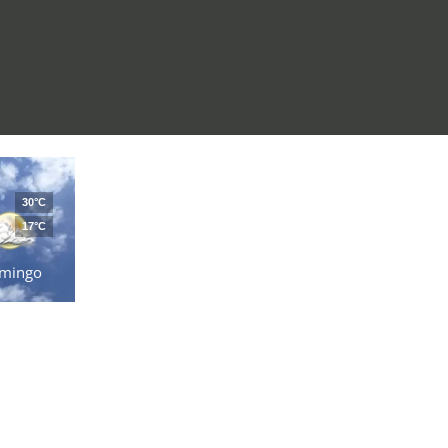
30°C
17°C
mingo