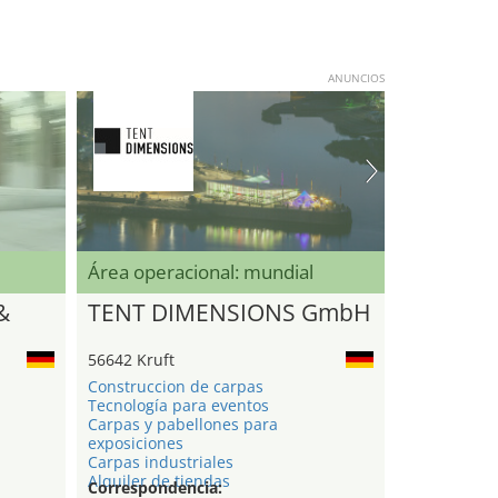
ANUNCIOS
Área operacional: mundial
&
TENT DIMENSIONS GmbH
56642 Kruft
Construccion de carpas
Tecnología para eventos
Carpas y pabellones para
exposiciones
Carpas industriales
Alquiler de tiendas
Correspondencia: