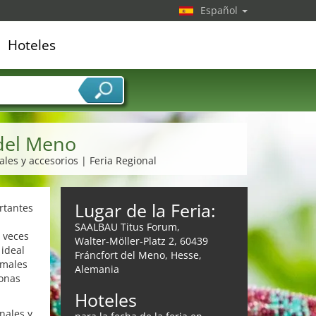
Español
Hoteles
edor de servicios
 del Meno
les y accesorios | Feria Regional
Lugar de la Feria:
rtantes
SAALBAU Titus Forum,
 veces
Walter-Möller-Platz 2, 60439
 ideal
Fráncfort del Meno, Hesse,
imales
Alemania
sonas
Hoteles
nales y