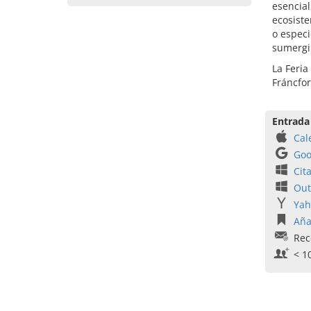
esencial
ecosiste
o especi
sumergir
La Feria
Fráncfor
Entrada
Cal
Goo
Cit
Out
Yah
Aña
Rec
< 1