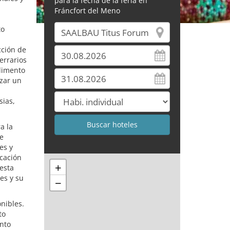
para la fecha de la feria en
Fráncfort del Meno
to
cción de
errarios
alimento
izar un
sias,
a la
se
es y
icación
+
esta
es y su
−
nibles.
to
ento