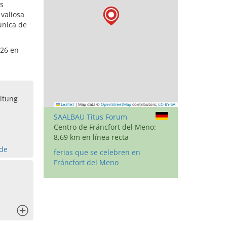
us
 valiosa
única de
026 en
altung
Leaflet
|
Map data ©
OpenStreetMap
contributors,
CC-BY-SA
SAALBAU Titus Forum
Centro de Fráncfort del Meno:
8,69 km en línea recta
.de
ferias que se celebren en
Fráncfort del Meno
x