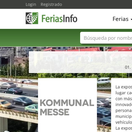
Login
Registrado
Ferias
Nombres de ferias
01.
La expos
lugar ca
con más 
innovado
personal
municip
vehículo
La expos