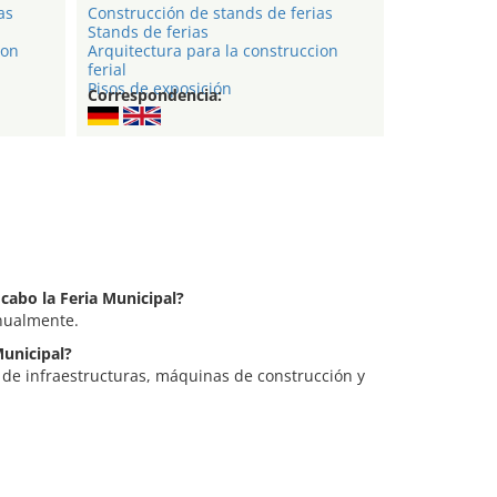
as
Construcción de stands de ferias
Stands de ferias
ion
Arquitectura para la construccion
ferial
Pisos de exposición
Correspondencia:
 cabo la Feria Municipal?
anualmente.
Municipal?
a de infraestructuras, máquinas de construcción y