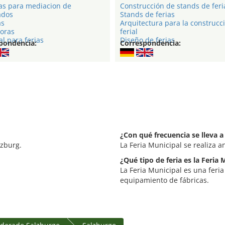
as para mediacion de
Construcción de stands de feri
ados
Stands de ferias
as
Arquitectura para la construcc
oras
ferial
l para ferias
Diseño de ferias
pondencia:
Correspondencia:
¿Con qué frecuencia se lleva a
lzburg.
La Feria Municipal se realiza 
¿Qué tipo de feria es la Feria 
La Feria Municipal es una feri
equipamiento de fábricas.