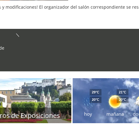
s y modificaciones! El organizador del salón correspondiente se re
 de
29°C
21°C
20°C
20°C
hoy
mañana
do
ros de Exposiciones