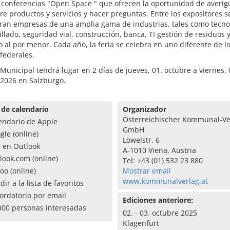
 conferencias "Open Space " que ofrecen la oportunidad de averig
e productos y servicios y hacer preguntas. Entre los expositores s
ran empresas de una amplia gama de industrias, tales como tecno
illado, seguridad vial, construcción, banca, TI gestión de residuos 
 al por menor. Cada año, la feria se celebra en uno diferente de lo
federales.
 Municipal tendrá lugar en 2 días de jueves, 01. octubre a viernes, 
 2026 en Salzburgo.
 de calendario
Organizador
Österreichischer Kommunal-Ve
endario de Apple
GmbH
gle (online)
Löwelstr. 6
a en Outlook
A-1010 Viena, Austria
look.com (online)
Tel: +43 (01) 532 23 880
oo (online)
Mostrar email
www.kommunalverlag.at
dir a la lista de favoritos
ordatorio por email
Ediciones anteriore:
000 personas interesadas
02. - 03. octubre 2025
Klagenfurt