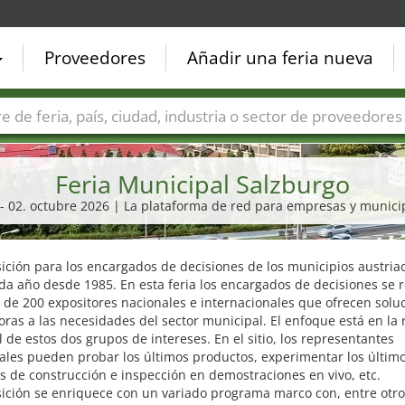
Proveedores
Añadir una feria nueva
Países
Ciudades
Sectores de ferias
Sectores de prove
Feria Municipal Salzburgo
 - 02. octubre 2026 | La plataforma de red para empresas y munici
ición para los encargados de decisiones de los municipios austria
da año desde 1985. En esta feria los encargados de decisiones se
de 200 expositores nacionales e internacionales que ofrecen solu
ras a las necesidades del sector municipal. El enfoque está en la 
 de estos dos grupos de intereses. En el sitio, los representantes
ales pueden probar los últimos productos, experimentar los últim
s de construcción e inspección en demostraciones en vivo, etc.
ición se enriquece con un variado programa marco con, entre otro