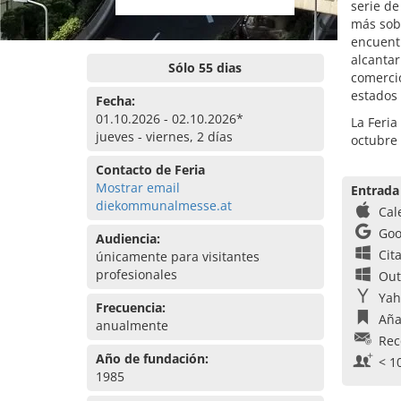
serie de
más sobr
encuent
alcantar
Sólo 55 dias
comercio
estados 
Fecha:
01.10.2026 - 02.10.2026*
La Feria
jueves - viernes, 2 días
octubre
Contacto de Feria
Mostrar email
Entrada
diekommunalmesse.at
Cal
Goo
Audiencia:
Cit
únicamente para visitantes
profesionales
Out
Yah
Frecuencia:
Aña
anualmente
Rec
Año de fundación:
< 1
1985