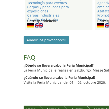
Tecnología para eventos
Agenci
Carpas y pabellones para
emple
exposiciones
Azafat
Carpas industriales
Promot
Alquiler de tiendas
Persona
Correspondencia:
Corres
Añadir los proveedores!
FAQ
¿Dónde se lleva a cabo la Feria Municipal?
La Feria Municipal e realiza en Salzburgo, Messe Sa
¿Cuándo se lleva a cabo la Feria Municipal?
Visite la Feria Municipal del 01. - 02. octubre 2026.