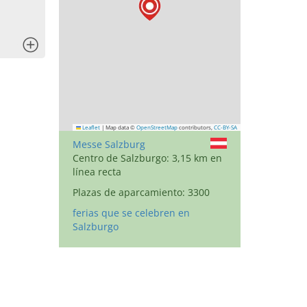
x
Leaflet
|
Map data ©
OpenStreetMap
contributors,
CC-BY-SA
Messe Salzburg
Centro de Salzburgo: 3,15 km en
línea recta
Plazas de aparcamiento: 3300
ferias que se celebren en
Salzburgo