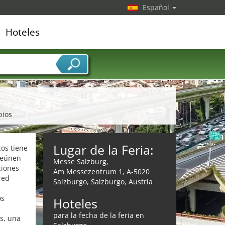
Español
Hoteles
edor de servicios
pios
Lugar de la Feria:
cos tiene
 reúnen
Messe Salzburg,
ciones
Am Messezentrum 1, A-5020
red
Salzburgo, Salzburgo, Austria
os
Hoteles
para la fecha de la feria en
s, una