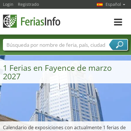
Login
Registrado
Español
Navega
toggle
Nombres de ferias
Países
Ciudades
Sectores de ferias
1 Ferias en Fayence de marzo
Sectores de proveedor de servicios
2027
Calendario de exposiciones con actualmente 1 ferias de