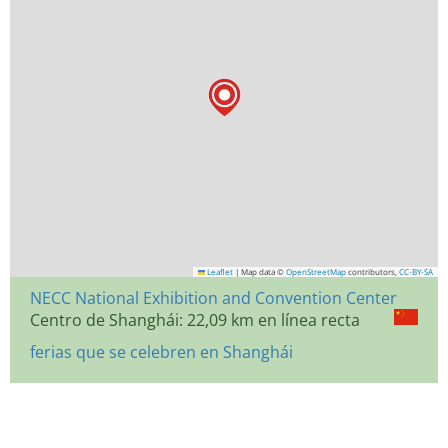
Leaflet
|
Map data ©
OpenStreetMap
contributors,
CC-BY-SA
NECC National Exhibition and Convention Center
Centro de Shanghái: 22,09 km en línea recta
ferias que se celebren en Shanghái