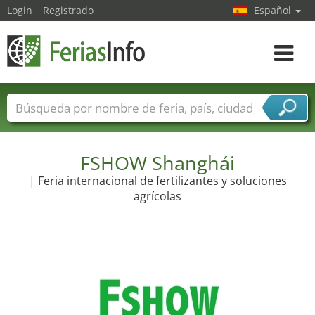
Login
Registrado
Español
Navega
toggle
Nombres de ferias
Países
Ciudades
Sectores de ferias
Sectores de proveedor de servicios
FSHOW Shanghái
| Feria internacional de fertilizantes y soluciones
agrícolas