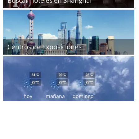
Buscar hoteles en Shanghái
Centros de Exposiciones
31°C
29°C
25°C
29°C
29°C
29°C
hoy
mañana
domingo