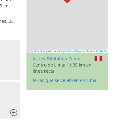
AS en
nes, 23.
Leaflet
|
Map data ©
OpenStreetMap
contributors,
CC-BY-SA
Jockey Exhibition Center
Centro de Lima: 11,35 km en
línea recta
ferias que se celebren en Lima
x