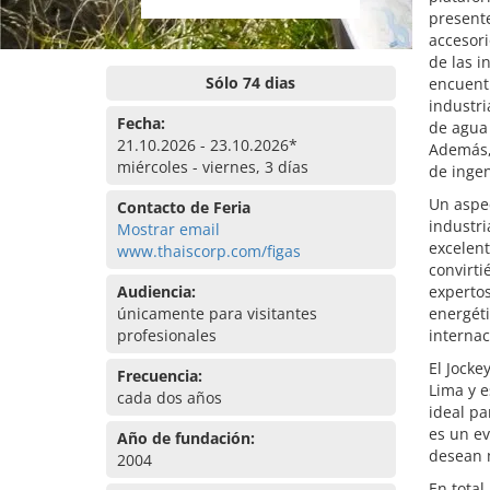
presente
accesori
de las i
Sólo 74 dias
encuent
industri
Fecha:
de agua 
21.10.2026 - 23.10.2026*
Además, 
miércoles - viernes, 3 días
de ingen
Un aspec
Contacto de Feria
industri
Mostrar email
excelent
www.thaiscorp.com/figas
convirti
Audiencia:
expertos
únicamente para visitantes
energéti
profesionales
internac
El Jocke
Frecuencia:
Lima y e
cada dos años
ideal pa
es un ev
Año de fundación:
desean 
2004
En total