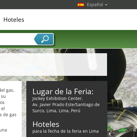
Español
Hoteles
edor de servicios
Lugar de la Feria:
del gas,
 su
Jockey Exhibition Center,
los
Av. Javier Prado Este/Santiago de
 el
Surco, Lima, Lima, Perú
s de gas
Hoteles
 una
para la fecha de la feria en Lima