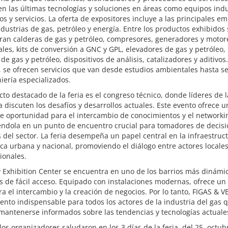
n las últimas tecnologías y soluciones en áreas como equipos indu
os y servicios. La oferta de expositores incluye a las principales e
ndustrias de gas, petróleo y energía. Entre los productos exhibidos 
ran calderas de gas y petróleo, compresores, generadores y motor
ales, kits de conversión a GNC y GPL, elevadores de gas y petróleo
de gas y petróleo, dispositivos de análisis, catalizadores y aditivos.
se ofrecen servicios que van desde estudios ambientales hasta se
iería especializados.
to destacado de la feria es el congreso técnico, donde líderes de l
a discuten los desafíos y desarrollos actuales. Este evento ofrece u
e oportunidad para el intercambio de conocimientos y el networki
éndola en un punto de encuentro crucial para tomadores de decisi
 del sector. La feria desempeña un papel central en la infraestruc
ca urbana y nacional, promoviendo el diálogo entre actores locales
ionales.
y Exhibition Center se encuentra en uno de los barrios más dinámi
s de fácil acceso. Equipado con instalaciones modernas, ofrece un
ra el intercambio y la creación de negocios. Por lo tanto, FIGAS & 
ento indispensable para todos los actores de la industria del gas 
mantenerse informados sobre las tendencias y tecnologías actuale
 los organizadores saludaron en los 3 días de la feria, del 25. octubr