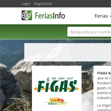
Login
Registrado
Ferias
Nombres de ferias
FIGAS 
que se c
fundació
gases in
evento m
industri
La organ
platafor