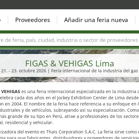
Proveedores
Añadir una feria nueva
Países
Ciudades
Sectores de ferias
Sectores de prove
FIGAS & VEHIGAS Lima
21. - 23. octubre 2026 | Feria internacional de la industria del gas
& VEHIGAS
es una feria internacional especializada en la industria 
elebra cada dos años en el Jockey Exhibition Center de Lima desde
n en 2004. El nombre de la feria hace referencia a su enfoque en 
dustriales y de vehículos, subrayando así su especialización. Como
ás grande de su tipo en Perú, atrae a profesionales de los sectore
al, residencial y vehicular.
izadora del evento es Thais Corporation S.A.C. La feria sirve como
ma para que fabricantes, distribuidores y proveedores de servicios