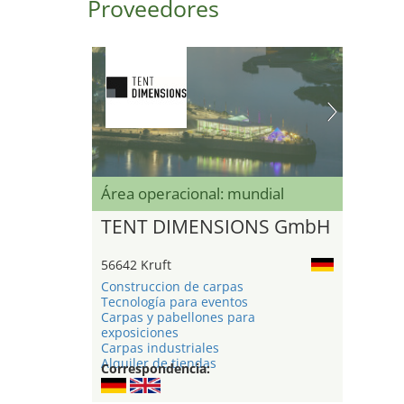
Proveedores
Área operacional: mundial
TENT DIMENSIONS GmbH
56642 Kruft
Construccion de carpas
Tecnología para eventos
Carpas y pabellones para
exposiciones
Carpas industriales
Alquiler de tiendas
Correspondencia: