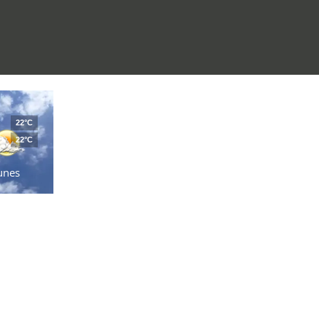
22°C
22°C
unes