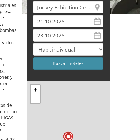
striales,
mpresas
se
es
, bombas
rvicios
a
na
ng,
ones y
tura
+
 e
−
cos de
 entorno
VEHIGAS
que
s.
e al 27.