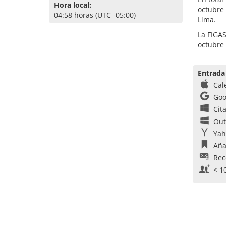
Hora local:
octubre 
04:58 horas (UTC -05:00)
Lima.
La FIGAS
octubre
Entrada
Cal
Goo
Cit
Out
Yah
Aña
Rec
< 1