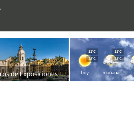
o
21°C
21°C
22°C
22°C
hoy
mañana
l
ros de Exposiciones