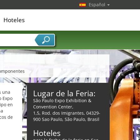
Español
Hoteles
edor de servicios
 componentes
Lugar de la Feria:
s una
o Expo
São Paulo Expo Exhibition &
ipo en
Convention Center,
na
1,5, Rod. dos Imigrantes, 04329-
cos de
900 Sao Paulo, São Paulo, Brasil
Hoteles