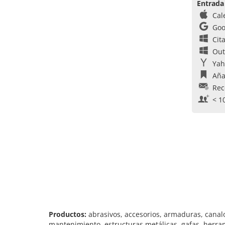
Entrada
Cal
Goo
Cit
Out
Yah
Aña
Rec
< 1
Productos:
abrasivos, accesorios, armaduras, canal
mantenimiento, estructuras metálicas, gafas, herra