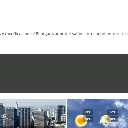
s y modificaciones! El organizador del salón correspondiente se re
s
29°C
22°C
20°C
20°C