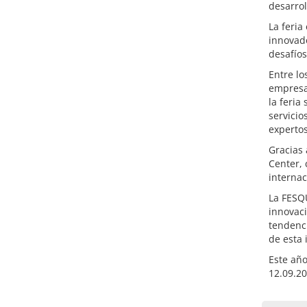
desarrol
La feria
innovado
desafíos
Entre lo
empresas
la feria
servicio
expertos
Gracias 
Center, 
internac
La FESQU
innovaci
tendenci
de esta 
Este año
12.09.20