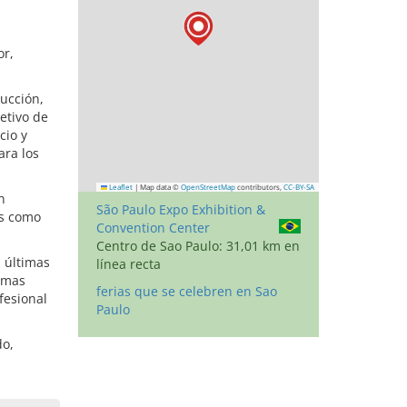
or,
ucción,
etivo de
cio y
ara los
Leaflet
|
Map data ©
OpenStreetMap
contributors,
CC-BY-SA
n
São Paulo Expo Exhibition &
es como
Convention Center
Centro de Sao Paulo: 31,01 km en
 últimas
línea recta
timas
ferias que se celebren en Sao
fesional
Paulo
do,