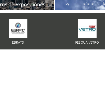
hoy
mañana
l
ros de Exposiciones
EBRATS
FESQUA VETRO