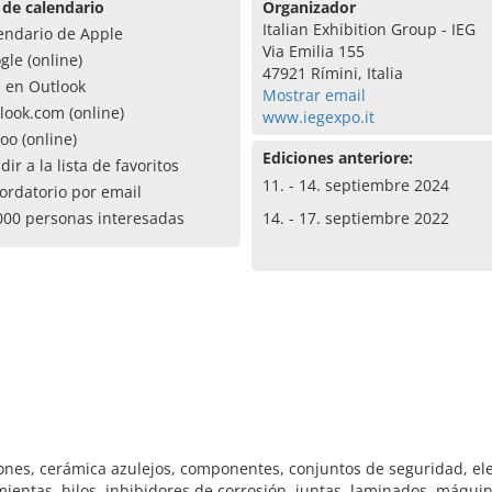
 de calendario
Organizador
Italian Exhibition Group - IEG
endario de Apple
Via Emilia 155
gle (online)
47921 Rímini, Italia
a en Outlook
Mostrar email
look.com (online)
www.iegexpo.it
oo (online)
Ediciones anteriore:
dir a la lista de favoritos
11. - 14. septiembre 2024
ordatorio por email
000 personas interesadas
14. - 17. septiembre 2022
ones, cerámica azulejos, componentes, conjuntos de seguridad, ele
mientas, hilos, inhibidores de corrosión, juntas, laminados, máqu