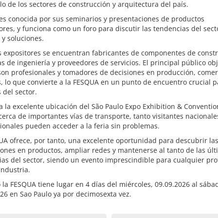
lo de los sectores de construcción y arquitectura del país.
 es conocida por sus seminarios y presentaciones de productos
res, y funciona como un foro para discutir las tendencias del sect
 y soluciones.
s expositores se encuentran fabricantes de componentes de constr
 de ingeniería y proveedores de servicios. El principal público obj
 son profesionales y tomadores de decisiones en producción, comer
s, lo que convierte a la FESQUA en un punto de encuentro crucial p
 del sector.
a la excelente ubicación del São Paulo Expo Exhibition & Conventio
cerca de importantes vías de transporte, tanto visitantes nacional
ionales pueden acceder a la feria sin problemas.
A ofrece, por tanto, una excelente oportunidad para descubrir las
ones en productos, ampliar redes y mantenerse al tanto de las úl
as del sector, siendo un evento imprescindible para cualquier pro
industria.
 la FESQUA tiene lugar en 4 días del miércoles, 09.09.2026 al sába
26 en Sao Paulo ya por decimosexta vez.