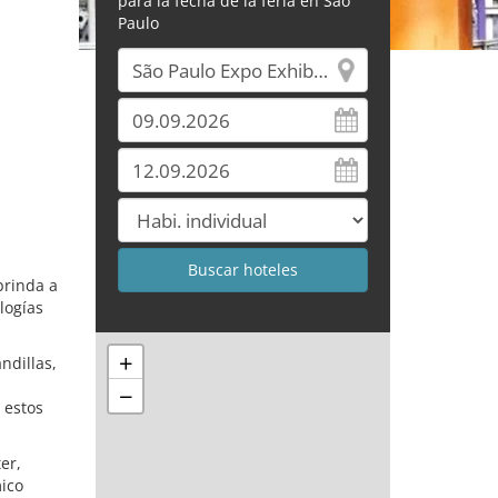
para la fecha de la feria en Sao
Paulo
 brinda a
logías
+
ndillas,
−
 estos
er,
mico