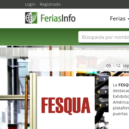
Login
Registrado
Ferias
Nombres de ferias
09. - 12. s
La
FES
destacad
Exhibiti
América 
platafor
puertas 