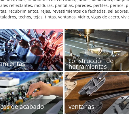
es reflectantes, molduras, pantallas, paredes, perfiles, pernos, p
tas, recubrimientos, rejas, revestimientos de fachadas, selladores
ladros, techos, tejas, tintas, ventanas, vidrio, vigas de acero, viv
construcción de
amientas
herramientas
icas de acabado
ventanas