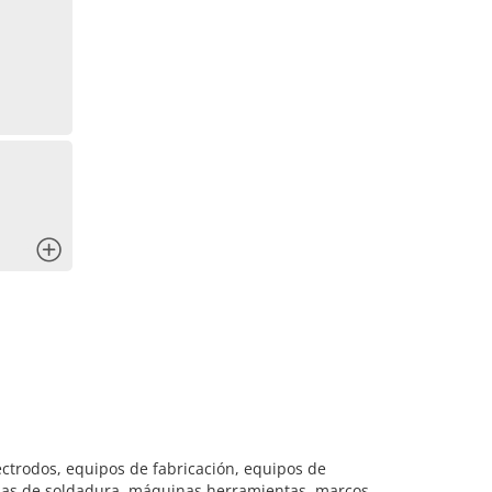
x
ctrodos, equipos de fabricación, equipos de
inas de soldadura, máquinas herramientas, marcos,