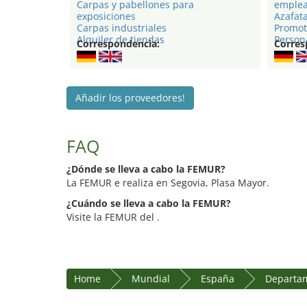
Carpas y pabellones para
emple
exposiciones
Azafat
Carpas industriales
Promot
Alquiler de tiendas
Persona
Correspondencia:
Corres
Añadir los proveedores!
FAQ
¿Dónde se lleva a cabo la FEMUR?
La FEMUR e realiza en Segovia, Plasa Mayor.
¿Cuándo se lleva a cabo la FEMUR?
Visite la FEMUR del .
Home
Mundial
España
Departam