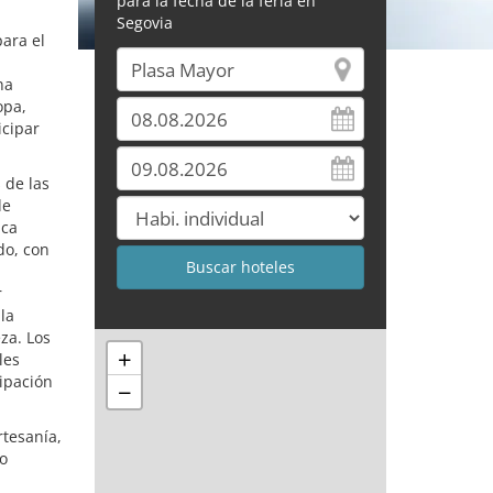
para la fecha de la feria en
Segovia
ara el
na
opa,
icipar
 de las
de
ica
do, con
r
la
za. Los
+
les
ipación
−
rtesanía,
to