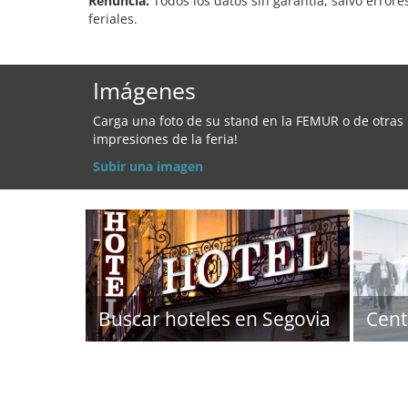
Renuncia:
Todos los datos sin garantía, salvo errore
feriales.
Imágenes
Carga una foto de su stand en la FEMUR o de otras
impresiones de la feria!
Subir una imagen
Buscar hoteles en Segovia
Cent