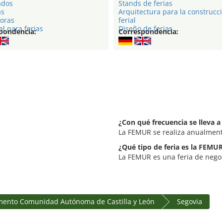
ados
Stands de ferias
as
Arquitectura para la construcc
oras
ferial
l para ferias
Diseño de ferias
pondencia:
Correspondencia:
¿Con qué frecuencia se lleva 
La FEMUR se realiza anualment
¿Qué tipo de feria es la FEMU
La FEMUR es una feria de negoc
ento Comunidad Autónoma de Castilla y León
Segovia