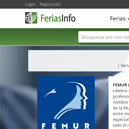
Login
Registrado
Ferias
Nombres de ferias
| Fer
FEMUR (F
celebra 
profesio
nombre 
de la Mu
entre mu
especia
todo el