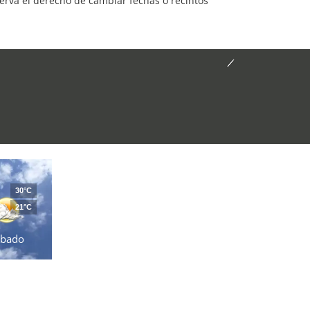
serva el derecho de cambiar fechas o recintos
30°C
21°C
ábado