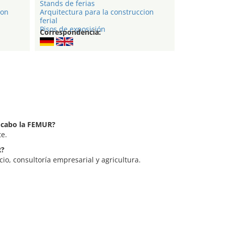
Stands de ferias
ion
Arquitectura para la construccion
ferial
Pisos de exposición
Correspondencia:
a cabo la FEMUR?
e.
R?
io, consultoría empresarial y agricultura.