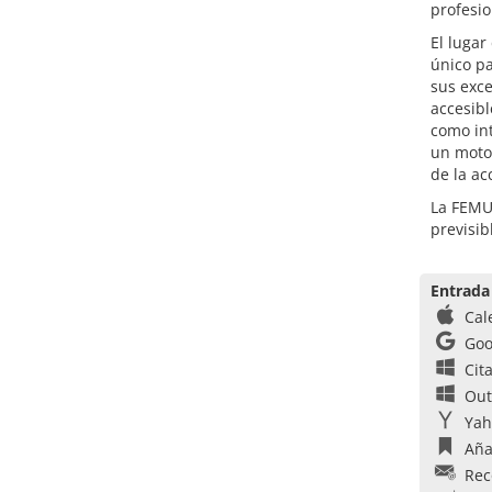
profesio
El lugar
único pa
sus exce
accesibl
como int
un motor
de la ac
La FEMU
previsi
Entrada
Cal
Goo
Cit
Out
Yah
Aña
Rec