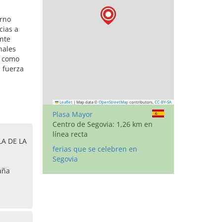
orno
cias a
ente
nales
o como
 fuerza
Leaflet
|
Map data ©
OpenStreetMap
contributors,
CC-BY-SA
Plasa Mayor
Centro de Segovia: 1,26 km en
línea recta
A DE LA
ferias que se celebren en
Segovia
aña