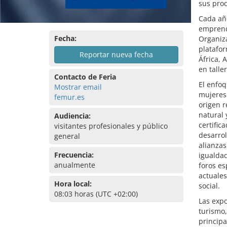
sus prod
Cada año
emprendi
Fecha:
Organiza
platafo
Reportar nueva fecha
África, 
en talle
Contacto de Feria
El enfoq
Mostrar email
mujeres
femur.es
origen r
natural 
Audiencia:
certific
visitantes profesionales y público
desarro
general
alianzas
Frecuencia:
igualdad
anualmente
foros es
actuales
Hora local:
social.
08:03 horas (UTC +02:00)
Las expo
turismo,
princip