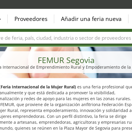
Proveedores
Añadir una feria nueva
Países
Ciudades
Sectores de ferias
Sectores de prove
FEMUR Segovia
ia Internacional de Emprendimiento Rural y Empoderamiento de la
eria Internacional de la Mujer Rural)
es una feria profesional qu
anualmente y que está dedicada a promover la visibilidad,
nalización y redes de apoyo para las mujeres en las zonas rurales. 
FEMUR, que proviene de la organización anfitriona Federación Es
jer Rural, representa empoderamiento, innovación y solidaridad a
jeres emprendedoras. Con un perfil distintivo, la feria se dirige
lmente a artesanas, emprendedoras, agricultoras y empresarias ru
 mundo, quienes se reúnen en la Plaza Mayor de Segovia para pres