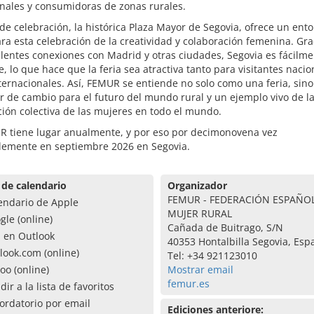
nales y consumidoras de zonas rurales.
 de celebración, la histórica Plaza Mayor de Segovia, ofrece un ent
ra esta celebración de la creatividad y colaboración femenina. Gra
lentes conexiones con Madrid y otras ciudades, Segovia es fácilm
e, lo que hace que la feria sea atractiva tanto para visitantes nacio
ernacionales. Así, FEMUR se entiende no solo como una feria, sin
 de cambio para el futuro del mundo rural y un ejemplo vivo de la
ción colectiva de las mujeres en todo el mundo.
R tiene lugar anualmente, y por eso por decimonovena vez
blemente en septiembre 2026 en Segovia.
 de calendario
Organizador
FEMUR - FEDERACIÓN ESPAÑOL
endario de Apple
MUJER RURAL
gle (online)
Cañada de Buitrago, S/N
a en Outlook
40353 Hontalbilla Segovia, Esp
look.com (online)
Tel: +34 921123010
oo (online)
Mostrar email
femur.es
dir a la lista de favoritos
ordatorio por email
Ediciones anteriore: