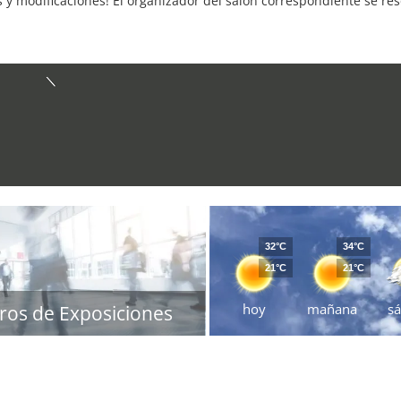
s y modificaciones! El organizador del salón correspondiente se re
32°C
34°C
21°C
21°C
hoy
mañana
s
ros de Exposiciones