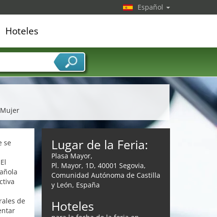
Español
Hoteles
edor de servicios
 Mujer
Lugar de la Feria:
e se
Plasa Mayor,
El
Pl. Mayor, 1D, 40001 Segovia,
pañola
Comunidad Autónoma de Castilla
ctiva
y León, España
rales de
Hoteles
entar