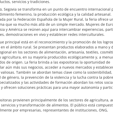
uctos, servicios y tradiciones.
, Segovia se transforma en un punto de encuentro internacional p
miento femenino, la producción ecológica y la calidad artesanal.
da por la Federación Española de la Mujer Rural, la feria ofrece u
rma que va mucho más allá de un simple mercado. Mujeres de Eur
Asia y América se reúnen aquí para intercambiar experiencias, part
res, demostraciones en vivo y establecer redes interculturales.
ue principal está en el reconocimiento y la promoción de los logros
 en el ámbito rural. Se presentan productos elaborados a mano y 
egional en los sectores de alimentación, artesanía, textiles, cosmét
y agricultura, en su mayoría producidos ecológicamente y, a menu
ados de origen. La feria brinda a las expositoras la oportunidad de
llar aún más sus negocios, acceder a nuevos mercados y establece
 valiosas. También se abordan temas clave como la sostenibilidad, 
 de género, la prevención de la violencia y la lucha contra la pobre
pecializados y las actividades de formación abordan los retos socia
 y ofrecen soluciones prácticas para una mayor autonomía y partic
sitoras provienen principalmente de los sectores de agricultura, a
 servicios y transformación de alimentos. El público está compues
almente por empresarias, representantes de instituciones, ONG,