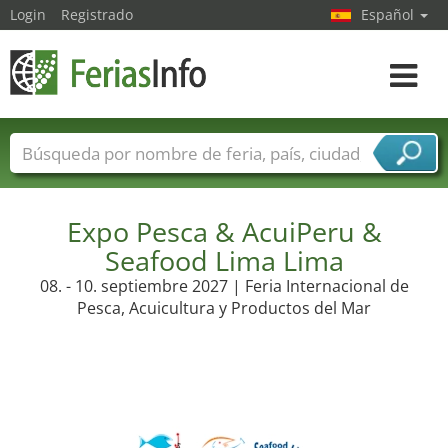
Login
Registrado
Español
Navega
toggle
Nombres de ferias
Países
Ciudades
Sectores de ferias
Sectores de proveedor de servicios
Expo Pesca & AcuiPeru &
Seafood Lima Lima
08. - 10. septiembre 2027 | Feria Internacional de
Pesca, Acuicultura y Productos del Mar