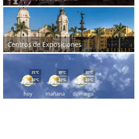
Centros de Exposiciones
21°C
20°C
20°C
22°C
22°C
22°C
hoy
mañana
domingo