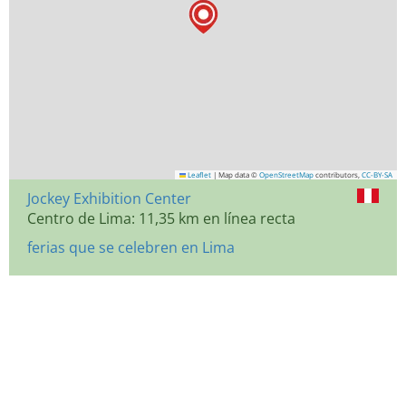
Leaflet
|
Map data ©
OpenStreetMap
contributors,
CC-BY-SA
Jockey Exhibition Center
Centro de Lima: 11,35 km en línea recta
ferias que se celebren en Lima