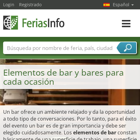
Login
Registrado
Español
Navega
toggle
Nombres de ferias
Países
Ciudades
Sectores de ferias
Elementos de bar y bares para
Sectores de proveedor de servicios
cada ocasión
Un bar ofrece un ambiente relajado y da la oportunidad
a todo tipo de conversaciones. Por lo tanto, para el éxito
del evento un bar es de gran importancia y debe ser
elegido cuidadosamente. Los
elementos de bar
constan
básicamente de una superficie de trabajo, una superficie