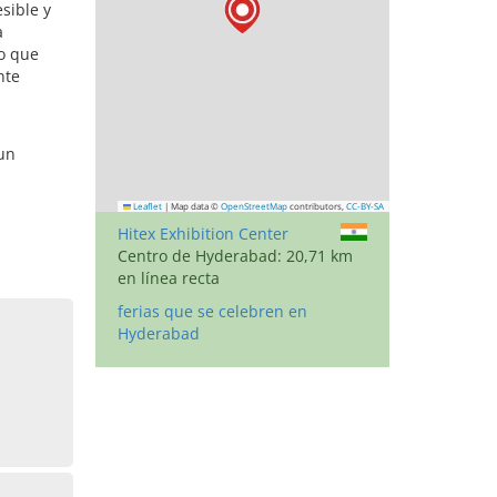
sible y
a
no que
nte
 un
Leaflet
|
Map data ©
OpenStreetMap
contributors,
CC-BY-SA
Hitex Exhibition Center
Centro de Hyderabad: 20,71 km
en línea recta
ferias que se celebren en
Hyderabad