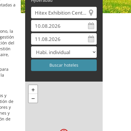
Hyderabad
ntadas a
ono, la
 gestión
ción del
estión
aire,
 para
 la
+
os y
−
tión de
ores y
nes y
ión de