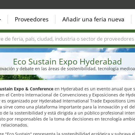
Proveedores
Añadir una feria nueva
Países
Ciudades
Sectores de ferias
Sectores de prove
Eco Sustain Expo Hyderabad
novación y debate en las áreas de sostenibilidad, tecnología medioa
ustain Expo & Conference
en Hyderabad es un evento anual que 
 en el Centro Internacional de Convenciones y Exposiciones de Hy
y es organizado por Hyderabad International Trade Expositions Lim
ia sirve como una plataforma importante para la innovación y el d
o de la sostenibilidad y está dirigida a un público profesional inte
to por responsables de la toma de decisiones en tecnología ambie
 relacionados.
e "Eco Sustain" representa la sostenibilidad ecológica y subraya e