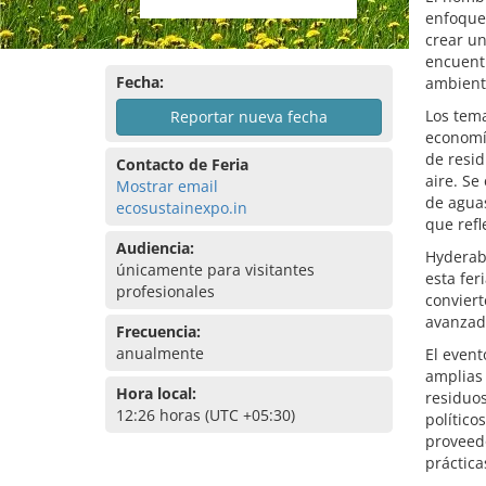
enfoque 
crear un
encuentr
Fecha:
ambient
Los tema
Reportar nueva fecha
economía
de resid
Contacto de Feria
aire. S
Mostrar email
de aguas
ecosustainexpo.in
que refl
Audiencia:
Hyderaba
únicamente para visitantes
esta fer
profesionales
conviert
avanzad
Frecuencia:
anualmente
El event
amplias 
Hora local:
residuos
12:26 horas (UTC +05:30)
político
proveed
práctica