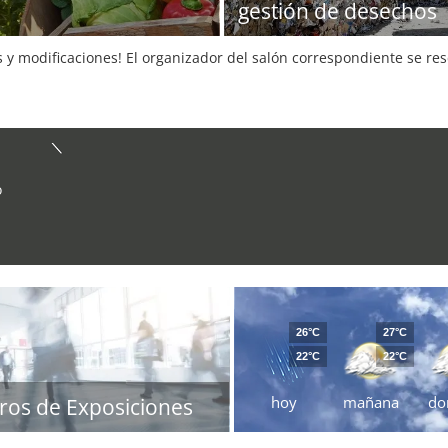
gestión de desechos
s y modificaciones! El organizador del salón correspondiente se re
o
26°C
27°C
22°C
22°C
hoy
mañana
do
ros de Exposiciones