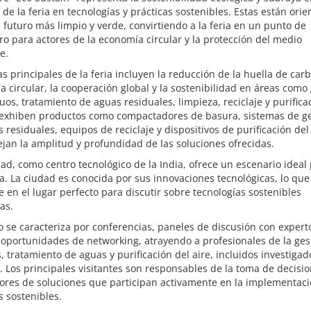
de la feria en tecnologías y prácticas sostenibles. Estas están orie
 futuro más limpio y verde, convirtiendo a la feria en un punto de
o para actores de la economía circular y la protección del medio
e.
s principales de la feria incluyen la reducción de la huella de carb
 circular, la cooperación global y la sostenibilidad en áreas como
uos, tratamiento de aguas residuales, limpieza, reciclaje y purifica
e exhiben productos como compactadores de basura, sistemas de g
 residuales, equipos de reciclaje y dispositivos de purificación del 
ejan la amplitud y profundidad de las soluciones ofrecidas.
d, como centro tecnológico de la India, ofrece un escenario ideal
ia. La ciudad es conocida por sus innovaciones tecnológicas, lo que
e en el lugar perfecto para discutir sobre tecnologías sostenibles
as.
o se caracteriza por conferencias, paneles de discusión con expert
oportunidades de networking, atrayendo a profesionales de la ges
, tratamiento de aguas y purificación del aire, incluidos investigad
s. Los principales visitantes son responsables de la toma de decisio
ores de soluciones que participan activamente en la implementac
s sostenibles.