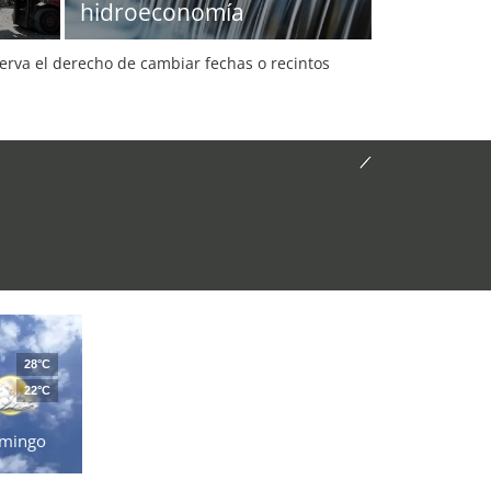
hidroeconomía
serva el derecho de cambiar fechas o recintos
28°C
22°C
mingo