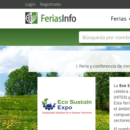
Login
Registrado
Ferias
Nombres de ferias
| Feria y conferencia de in
La
Eco S
celebra
(HITEX) 
Esta fer
el ámbit
compues
sectores
El nombr