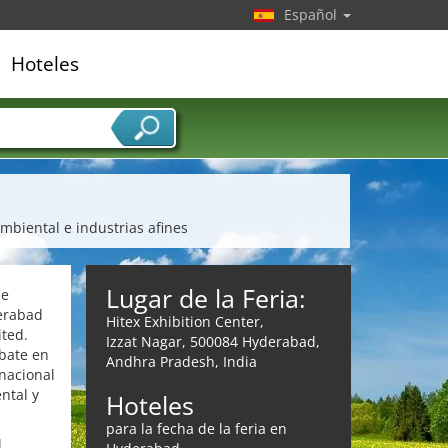
Español
Hoteles
edor de servicios
mbiental e industrias afines
Lugar de la Feria:
se
derabad
Hitex Exhibition Center,
ited.
Izzat Nagar, 500084 Hyderabad,
ebate en
Andhra Pradesh, India
rnacional
ntal y
Hoteles
para la fecha de la feria en
l