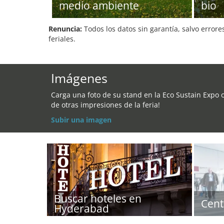
medio ambiente
bio
Renuncia:
Todos los datos sin garantía, salvo errore
feriales.
Imágenes
Carga una foto de su stand en la Eco Sustain Expo 
de otras impresiones de la feria!
Subir una imagen
Buscar hoteles en
Cent
Hyderabad