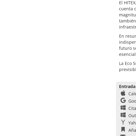
El HITEX
cuenta 
magnitud
también 
infraest
En resu
indispen
futuro s
esencial
La Eco S
previsi
Entrada
Cal
Goo
Cit
Out
Yah
Aña