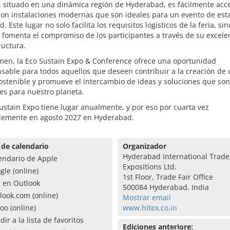
, situado en una dinámica región de Hyderabad, es fácilmente acce
con instalaciones modernas que son ideales para un evento de est
. Este lugar no solo facilita los requisitos logísticos de la feria, si
fomenta el compromiso de los participantes a través de su excele
ructura.
men, la Eco Sustain Expo & Conference ofrece una oportunidad
sable para todos aquellos que deseen contribuir a la creación de
ostenible y promueve el intercambio de ideas y soluciones que son
es para nuestro planeta.
ustain Expo tiene lugar anualmente, y por eso por cuarta vez
blemente en agosto 2027 en Hyderabad.
 de calendario
Organizador
Hyderabad International Trade
endario de Apple
Expositions Ltd.
gle (online)
1st Floor, Trade Fair Office
a en Outlook
500084 Hyderabad, India
look.com (online)
Mostrar email
oo (online)
www.hitex.co.in
dir a la lista de favoritos
Ediciones anteriore: