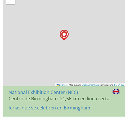
Leaflet
|
Map data ©
OpenStreetMap
contributors,
CC-BY-SA
National Exhibition Center (NEC)
Centro de Birmingham: 21,56 km en línea recta
ferias que se celebren en Birmingham