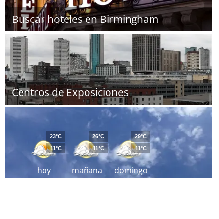
Buscar hoteles en Birmingham
Centros de Exposiciones
23°C
26°C
29°C
11°C
11°C
11°C
hoy
mañana
domingo