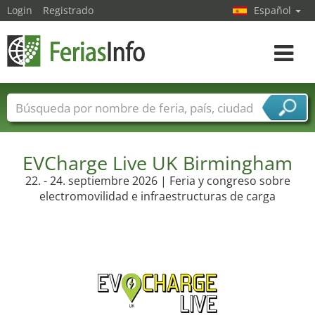
Login
Registrado
Español
Navega
toggle
Nombres de ferias
Países
Ciudades
Sectores de ferias
EVCharge Live UK Birmingham
Sectores de proveedor de servicios
22. - 24. septiembre 2026 | Feria y congreso sobre
electromovilidad e infraestructuras de carga