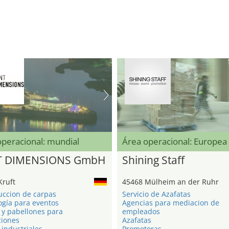
operacional: mundial
Área operacional: Europea
T DIMENSIONS GmbH
Shining Staff
Kruft
45468 Mülheim an der Ruhr
uccion de carpas
Servicio de Azafatas
ogía para eventos
Agencias para mediacion de
 y pabellones para
empleados
ciones
Azafatas
industriales
Promotoras