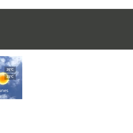
26°C
21°C
unes