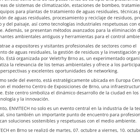
reas de sistemas de climatización, estaciones de bombeo, tratamie
quipos para plantas de tratamiento de aguas residuales, técnicas 
ón de aguas residuales, procesamiento y reciclaje de residuos, pr
o y del paisaje, así como tecnologías industriales respetuosas con 
e. Además, se presentan métodos avanzados para la eliminación 
nantes ambientales antiguos y herramientas para el control ambie
 atrae a expositores y visitantes profesionales de sectores como el
nto de aguas residuales, la gestión de residuos y la investigación y
lo. Está organizada por Veletrhy Brno as, un experimentado organ
tiza la relevancia de los temas ambientales y ofrece a los particip
 perspectivas y excelentes oportunidades de networking.
mo sede del evento, está estratégicamente ubicada en Europa Cent
con el moderno Centro de Exposiciones de Brno, una infraestructu
e. Este centro simboliza el dinámico desarrollo de la ciudad en lo
cnología y la innovación.
anto, ENVITECH no solo es un evento central en la industria de la te
al, sino también un importante punto de encuentro para profesio
can soluciones sostenibles y respetuosas con el medio ambiente.
ECH en Brno se realizó de martes, 07. octubre a viernes, 10. octub