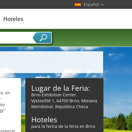
Español
Hoteles
edor de servicios
Lugar de la Feria:
no, en
Brno Exhibition Center,
y
Výstaviště 1, 64700 Brno, Moravia
rno
Meridional, República Checa
gy”
Hoteles
para la fecha de la feria en Brno
integral