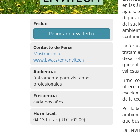
en las á
aguas, e
depuraci
Fecha:
del suel
ambient
Reportar nueva fecha
contami
La feria
Contacto de Feria
tratamie
Mostrar email
desarrol
www.bvv.cz/en/envitech
que enfa
valiosas
Audiencia:
únicamente para visitantes
Brno, co
profesionales
ofrece, 
excelent
Frecuencia:
de la te
cada dos años
Por lo t
Hora local:
ambient
04:13 horas (UTC +02:00)
que bus
La ENVIT