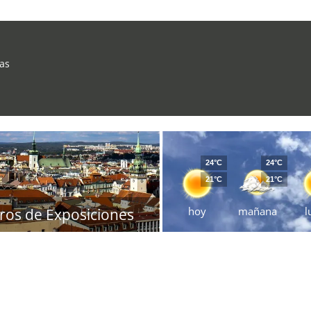
ras
24°C
24°C
21°C
21°C
hoy
mañana
l
ros de Exposiciones