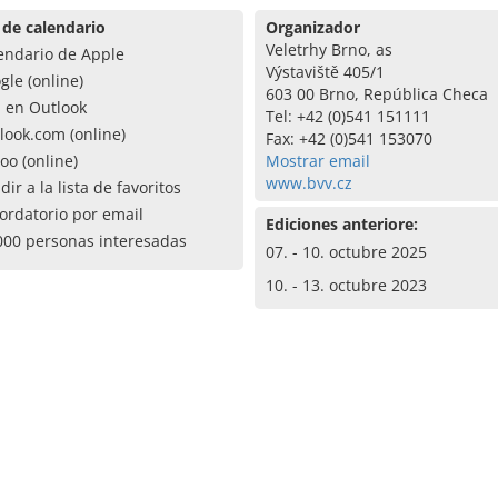
 de calendario
Organizador
Veletrhy Brno, as
endario de Apple
Výstaviště 405/1
gle (online)
603 00 Brno, República Checa
a en Outlook
Tel: +42 (0)541 151111
look.com (online)
Fax: +42 (0)541 153070
oo (online)
Mostrar email
www.bvv.cz
dir a la lista de favoritos
ordatorio por email
Ediciones anteriore:
000 personas interesadas
07. - 10. octubre 2025
10. - 13. octubre 2023