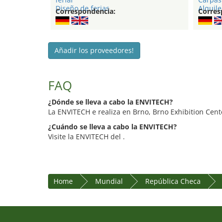
Diseño de ferias
Alquile
Correspondencia:
Corres
Añadir los proveedores!
FAQ
¿Dónde se lleva a cabo la ENVITECH?
La ENVITECH e realiza en Brno, Brno Exhibition Cent
¿Cuándo se lleva a cabo la ENVITECH?
Visite la ENVITECH del .
Home
Mundial
República Checa