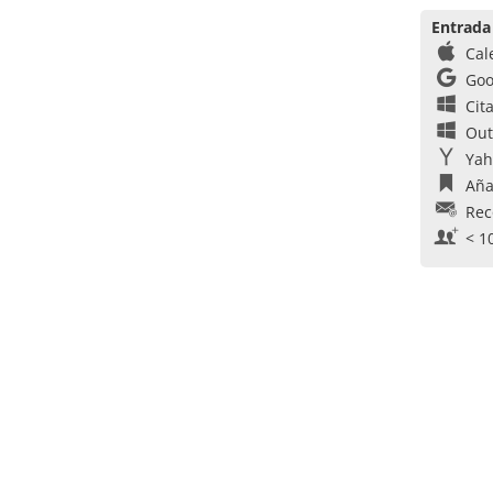
Entrada
Cal
Goo
Cit
Out
Yah
Aña
Rec
< 1