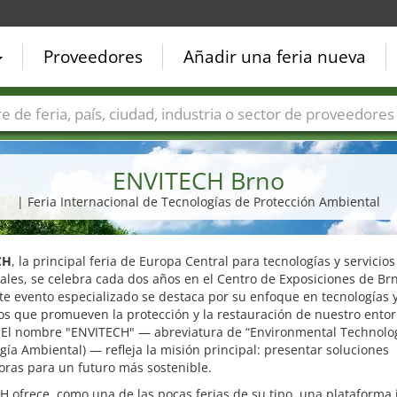
Proveedores
Añadir una feria nueva
Países
Ciudades
Sectores de ferias
Sectores de prove
ENVITECH Brno
| Feria Internacional de Tecnologías de Protección Ambiental
CH
, la principal feria de Europa Central para tecnologías y servicios
les, se celebra cada dos años en el Centro de Exposiciones de Br
te evento especializado se destaca por su enfoque en tecnologías 
os que promueven la protección y la restauración de nuestro ento
. El nombre "ENVITECH" — abreviatura de “Environmental Technolo
gía Ambiental) — refleja la misión principal: presentar soluciones
oras para un futuro más sostenible.
 ofrece, como una de las pocas ferias de su tipo, una plataforma 