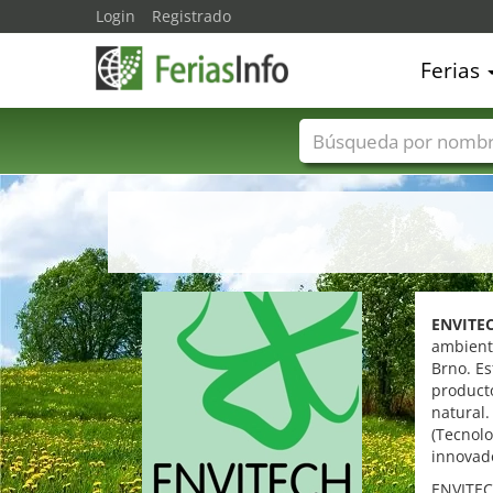
Login
Registrado
Ferias
Nombres de ferias
ENVITE
ambienta
Brno. Es
product
natural
(Tecnolo
innovad
ENVITECH