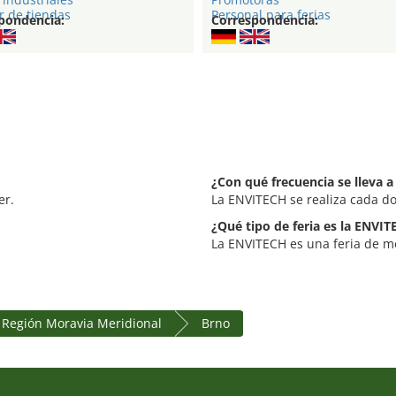
r de tiendas
Personal para ferias
pondencia:
Correspondencia:
¿Con qué frecuencia se lleva 
er.
La ENVITECH se realiza cada do
¿Qué tipo de feria es la ENVI
La ENVITECH es una feria de me
Región Moravia Meridional
Brno