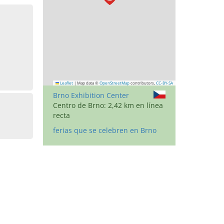
Leaflet
|
Map data ©
OpenStreetMap
contributors,
CC-BY-SA
Brno Exhibition Center
Centro de Brno: 2,42 km en línea
recta
ferias que se celebren en Brno