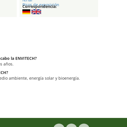
Pisos de exposición
Correspondencia:
a cabo la ENVITECH?
s años.
TECH?
dio ambiente, energía solar y bioenergía.