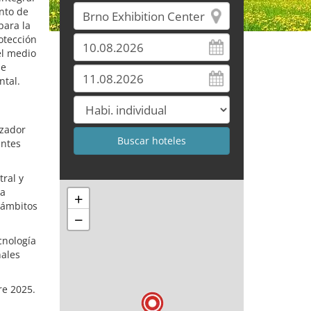
nto de
para la
otección
el medio
de
ntal.
izador
antes
ral y
ra
+
s ámbitos
−
cnología
nales
re 2025.