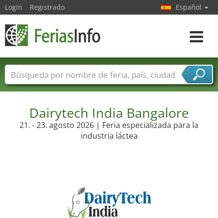
Login
Registrado
Español
Navega
toggle
Nombres de ferias
Países
Ciudades
Sectores de ferias
Sectores de proveedor de servicios
Dairytech India Bangalore
21. - 23. agosto 2026 | Feria especializada para la
industria láctea