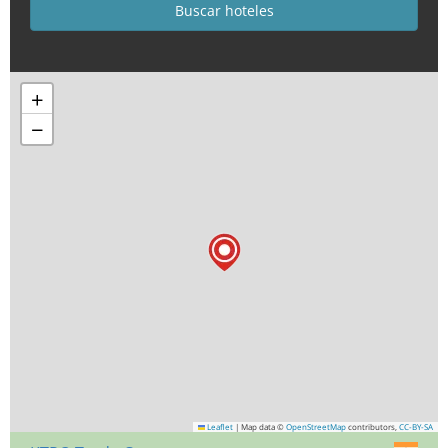
+
−
Leaflet
|
Map data ©
OpenStreetMap
contributors,
CC-BY-SA