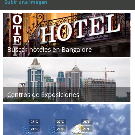
Subir una imagen
Buscar hoteles en Bangalore
Centros de Exposiciones
23°C
27°C
25°C
21°C
21°C
21°C