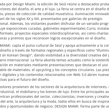
da por Design Miami, la edición de Seúl reúne a destacados prota
ectores del diseño, el arte y el lujo. La feria se centra en el diseño 
io, piezas de colección de calidad museística, iluminación innovad
’art de los siglos XX y XXI, presentados por galerías de prestigio
ional. Además, los visitantes pueden disfrutar de un variado pro
uye exposiciones curadas, gabinetes experimentales Curio, instala
formato, proyectos especiales interdisciplinarios, así como charlas
oras y premios que reconocen logros excepcionales en el diseño.
IAMI. capta el pulso cultural de Seúl y apoya activamente a la c
 diseño a través de formatos regionales y específicos como “Illumin
t on Korean Design”, dando visibilidad a la diversidad creativa del 
ario internacional. La feria aborda temas actuales como la sostenib
vación en materiales mediante presentaciones que destacan el uso
ble de materiales, el upcycling y los conceptos circulares. Las pie
n digitales y los contenidos relacionados con Web 3.0 abren nueva
ivas para el futuro del diseño.
sitores provienen de los sectores de la arquitectura de interiores, 
ndustrial, el mobiliario y los bienes de lujo. Entre los principales a
ntran profesionales del sector, coleccionistas, inversores y creativ
del arte, la arquitectura y la moda, todos ellos en busca de inspira
mbio y oportunidades de negocio. DESIGN MIAMI. forma parte de u