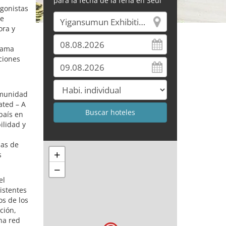
para la fecha de la feria en Seúl
gonistas
de
ora y
grama
ciones
omunidad
ated – A
país en
ilidad y
zas de
+
s
−
el
sistentes
os de los
ción,
na red