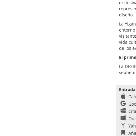
exclusiv
represen
diseño.
La Yiga
entorno 
visitant
vida cul
de los e
El prime
La DESIG
septiem
Entrada
Cal
Goo
Cit
Out
Yah
Aña