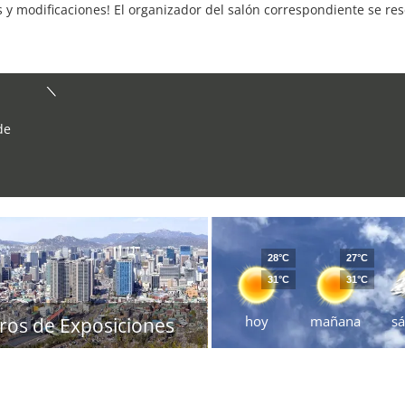
s y modificaciones! El organizador del salón correspondiente se re
de
28°C
27°C
31°C
31°C
hoy
mañana
s
ros de Exposiciones