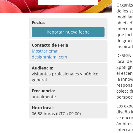
Organiza
de los s
mobiliar
Fecha:
objets d
internac
Reportar nueva fecha
que incl
de gran 
Contacto de Feria
inspirad
Mostrar email
DESIGN M
designmiami.com
local de
Spotligh
Audiencia:
el escen
visitantes profesionales y público
la inno
general
responsa
Frecuencia:
colecció
anualmente
perspect
Los expo
Hora local:
diseño i
06:58 horas (UTC +09:00)
se encue
ámbitos 
interca