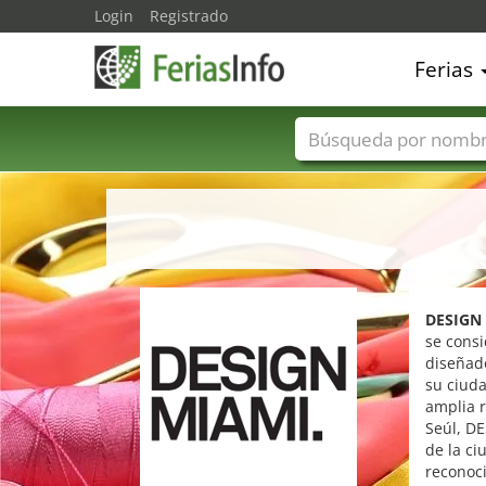
Login
Registrado
Ferias
Nombres de ferias
DESIGN
se consi
diseñado
su ciuda
amplia r
Seúl, DE
de la c
reconoci