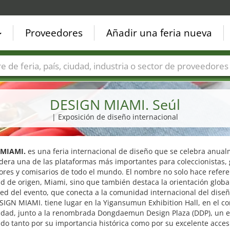
Proveedores
Añadir una feria nueva
Países
Ciudades
Sectores de ferias
Sectores de prove
DESIGN MIAMI. Seúl
| Exposición de diseño internacional
 MIAMI.
es una feria internacional de diseño que se celebra anual
dera una de las plataformas más importantes para coleccionistas, 
res y comisarios de todo el mundo. El nombre no solo hace refere
d de origen, Miami, sino que también destaca la orientación global
ed del evento, que conecta a la comunidad internacional del diseñ
SIGN MIAMI. tiene lugar en la Yigansumun Exhibition Hall, en el c
iudad, junto a la renombrada Dongdaemun Design Plaza (DDP), un 
do tanto por su importancia histórica como por su excelente accesi