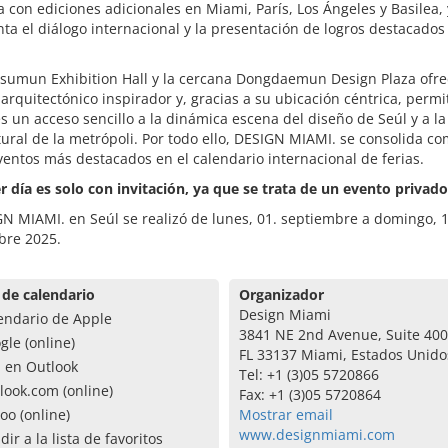
a con ediciones adicionales en Miami, París, Los Ángeles y Basilea, 
ta el diálogo internacional y la presentación de logros destacados
nsumun Exhibition Hall y la cercana Dongdaemun Design Plaza ofr
arquitectónico inspirador y, gracias a su ubicación céntrica, permi
es un acceso sencillo a la dinámica escena del diseño de Seúl y a la
tural de la metrópoli. Por todo ello, DESIGN MIAMI. se consolida c
ventos más destacados en el calendario internacional de ferias.
r día es solo con invitación, ya que se trata de un evento privado
N MIAMI. en Seúl se realizó de lunes, 01. septiembre a domingo, 1
bre 2025.
 de calendario
Organizador
Design Miami
endario de Apple
3841 NE 2nd Avenue, Suite 400
gle (online)
FL 33137 Miami, Estados Unido
a en Outlook
Tel: +1 (3)05 5720866
look.com (online)
Fax: +1 (3)05 5720864
oo (online)
Mostrar email
www.designmiami.com
dir a la lista de favoritos