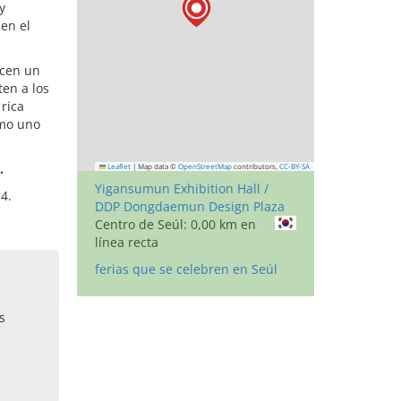
y
 en el
ecen un
ten a los
 rica
omo uno
.
Leaflet
|
Map data ©
OpenStreetMap
contributors,
CC-BY-SA
Yigansumun Exhibition Hall /
4.
DDP Dongdaemun Design Plaza
Centro de Seúl: 0,00 km en
línea recta
ferias que se celebren en Seúl
s