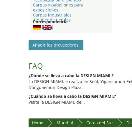
Carpas y pabellones para
exposiciones
Carpas industriales
Alquiler de tiendas
Correspondencia:
Añadir los proveedores!
FAQ
¿Dónde se lleva a cabo la DESIGN MIAMI.?
La DESIGN MIAMI. e realiza en Seúl, Yigansumun Exh
Dongdaemun Design Plaza.
¿Cuándo se lleva a cabo la DESIGN MIAMI.?
Visite la DESIGN MIAMI. del .
Home
Mundial
Corea del Sur
Dis