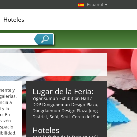
Español
Hoteles
edor de servicios
Lugar de la Feria:
mente y
galerías,
Yigansumun Exhibition Hall /
ncia a
DDP Dongdaemun Design Plaza,
 y la
Dongdaemun Design Plaza Jung
o. En
District, Seúl, Seúl, Corea del Sur
orazón
espacio
Hoteles
bilidad.