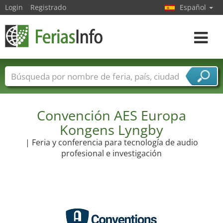
Login
Registrado
Español
Navega
toggle
Nombres de ferias
Países
Ciudades
Sectores de ferias
Sectores de proveedor de servicios
Convención AES Europa
Kongens Lyngby
| Feria y conferencia para tecnología de audio
profesional e investigación