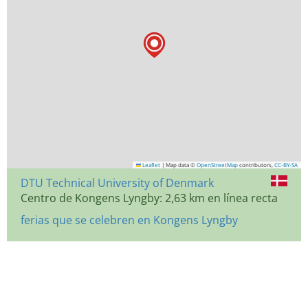
Leaflet
|
Map data ©
OpenStreetMap
contributors,
CC-BY-SA
DTU Technical University of Denmark
Centro de Kongens Lyngby: 2,63 km en línea recta
ferias que se celebren en Kongens Lyngby