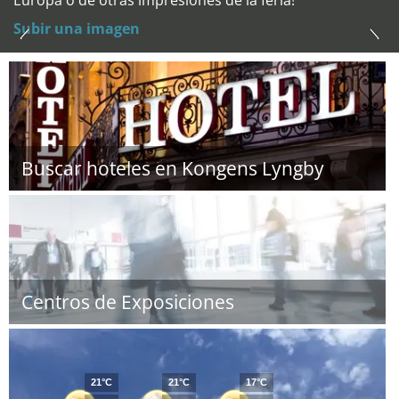
Europa o de otras impresiones de la feria!
Subir una imagen
Buscar hoteles en Kongens Lyngby
Centros de Exposiciones
21°C
21°C
17°C