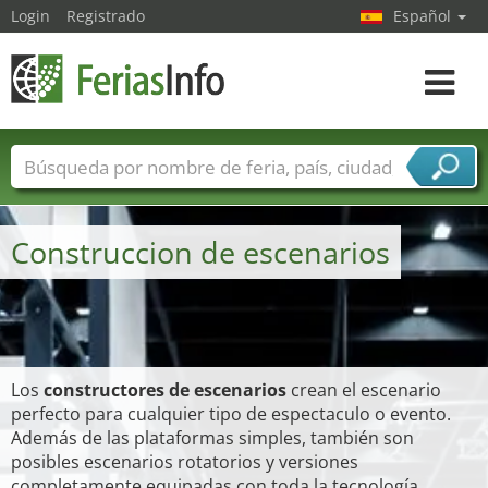
Login
Registrado
Español
Navega
toggle
Nombres de ferias
Países
Ciudades
Sectores de ferias
Construccion de escenarios
Sectores de proveedor de servicios
Los
constructores de escenarios
crean el escenario
perfecto para cualquier tipo de espectaculo o evento.
Además de las plataformas simples, también son
posibles escenarios rotatorios y versiones
completamente equipadas con toda la tecnología