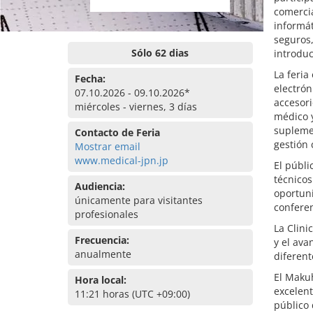
comercia
informát
seguros,
Sólo 62 dias
introduc
La feria
Fecha:
electrón
07.10.2026 - 09.10.2026*
accesori
miércoles - viernes, 3 días
médico y
suplemen
Contacto de Feria
gestión 
Mostrar email
www.medical-jpn.jp
El públi
técnicos
Audiencia:
oportuni
únicamente para visitantes
confere
profesionales
La Clini
Frecuencia:
y el ava
anualmente
diferent
El Makuh
Hora local:
excelent
11:21 horas (UTC +09:00)
público 