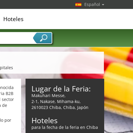
Español
Hoteles
edor de servicios
pitales
Lugar de la Feria:
onocida
ria B2B
Makuhari Messe,
 sector
2-1, Nakase, Mihama-ku,
a de
2610023 Chiba, Chiba, Japón
Hoteles
do por
para la fecha de la feria en Chiba