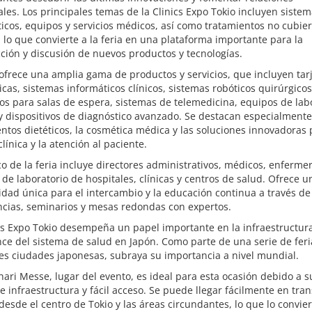
les. Los principales temas de la Clinics Expo Tokio incluyen siste
icos, equipos y servicios médicos, así como tratamientos no cubier
 lo que convierte a la feria en una plataforma importante para la
ción y discusión de nuevos productos y tecnologías.
 ofrece una amplia gama de productos y servicios, que incluyen tar
icas, sistemas informáticos clínicos, sistemas robóticos quirúrgicos
os para salas de espera, sistemas de telemedicina, equipos de lab
 dispositivos de diagnóstico avanzado. Se destacan especialmente
tos dietéticos, la cosmética médica y las soluciones innovadoras 
clínica y la atención al paciente.
co de la feria incluye directores administrativos, médicos, enferme
 de laboratorio de hospitales, clínicas y centros de salud. Ofrece u
dad única para el intercambio y la educación continua a través de
ncias, seminarios y mesas redondas con expertos.
cs Expo Tokio desempeña un papel importante en la infraestructur
nce del sistema de salud en Japón. Como parte de una serie de feri
es ciudades japonesas, subraya su importancia a nivel mundial.
ari Messe, lugar del evento, es ideal para esta ocasión debido a s
e infraestructura y fácil acceso. Se puede llegar fácilmente en tra
desde el centro de Tokio y las áreas circundantes, lo que lo convie