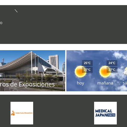
 o
25°C
24°C
27°C
27°C
hoy
mañana
s
ros de Exposiciones