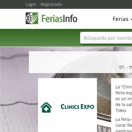
Login
Registrado
Ferias
Nombres de ferias
07. - 
La "Clin
feria es
es un i
de la sa
Tokio.
La feria
curar fe
particip