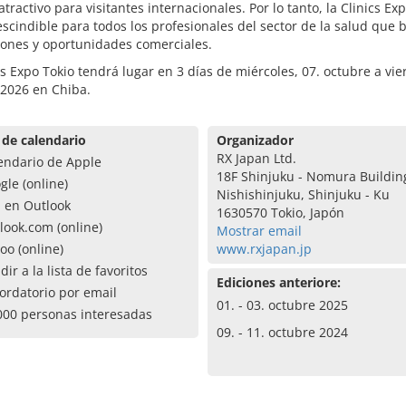
atractivo para visitantes internacionales. Por lo tanto, la Clinics Ex
scindible para todos los profesionales del sector de la salud que
iones y oportunidades comerciales.
cs Expo Tokio tendrá lugar en 3 días de miércoles, 07. octubre a vie
 2026 en Chiba.
 de calendario
Organizador
RX Japan Ltd.
endario de Apple
18F Shinjuku - Nomura Building
gle (online)
Nishishinjuku, Shinjuku - Ku
a en Outlook
1630570 Tokio, Japón
look.com (online)
Mostrar email
oo (online)
www.rxjapan.jp
dir a la lista de favoritos
Ediciones anteriore:
ordatorio por email
01. - 03. octubre 2025
000 personas interesadas
09. - 11. octubre 2024