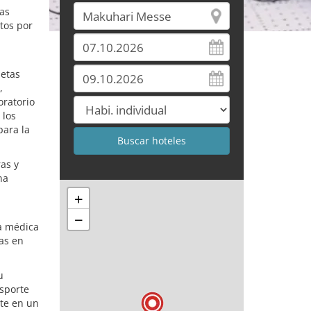
mas
tos por
jetas
,
oratorio
 los
para la
ras y
na
+
−
a médica
as en
u
nsporte
rte en un