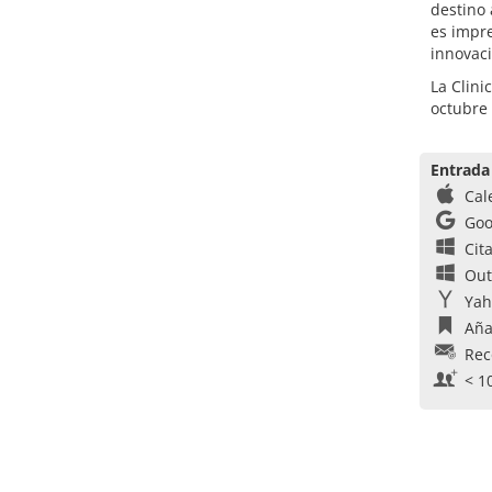
destino 
es impre
innovac
La Clini
octubre
Entrada
Cal
Goo
Cit
Out
Yah
Aña
Rec
< 1