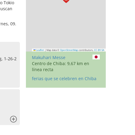
po Tokio
 buscan
rnes, 09.
Leaflet
|
Map data ©
OpenStreetMap
contributors,
CC-BY-SA
Makuhari Messe
, 1-26-2
Centro de Chiba: 9,67 km en
línea recta
ferias que se celebren en Chiba
x