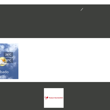
24°C
27°C
ábado