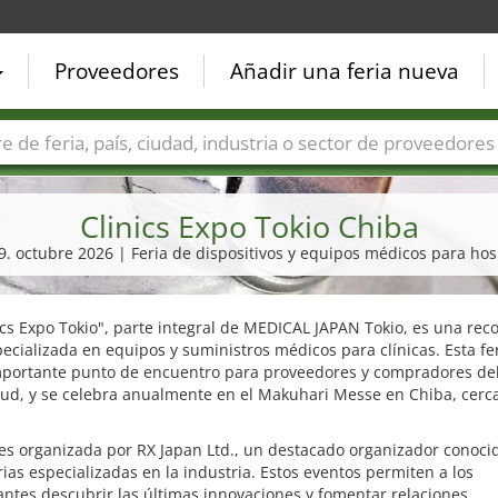
Proveedores
Añadir una feria nueva
Países
Ciudades
Sectores de ferias
Sectores de prove
Clinics Expo Tokio Chiba
09. octubre 2026 | Feria de dispositivos y equipos médicos para hos
ics Expo Tokio", parte integral de MEDICAL JAPAN Tokio, es una rec
pecializada en equipos y suministros médicos para clínicas. Esta fe
mportante punto de encuentro para proveedores y compradores del
lud, y se celebra anualmente en el Makuhari Messe en Chiba, cerc
 es organizada por RX Japan Ltd., un destacado organizador conoci
rias especializadas en la industria. Estos eventos permiten a los
antes descubrir las últimas innovaciones y fomentar relaciones