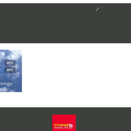
29°C
29°C
mingo