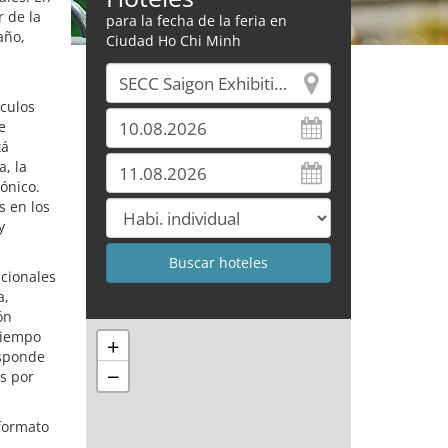
 de la
para la fecha de la feria en
año,
Ciudad Ho Chi Minh
ículos
e
tá
a, la
ónico.
s en los
y
acionales
a,
ón
tiempo
+
esponde
−
s por
 formato