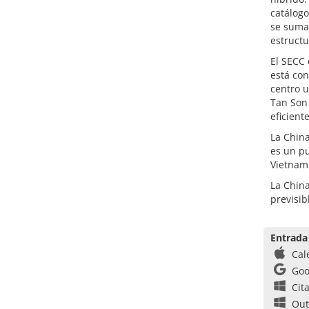
catálogo
se suman
estructu
El SECC 
está con
centro u
Tan Son 
eficient
La China
es un p
Vietnam
La China
previsi
Entrada
Cal
Goo
Cit
Out