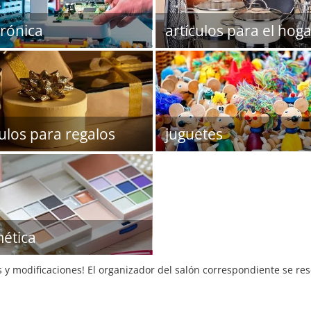
trónica
artículos para el hoga
culos para regalos
juguetes
ética
s y modificaciones! El organizador del salón correspondiente se re