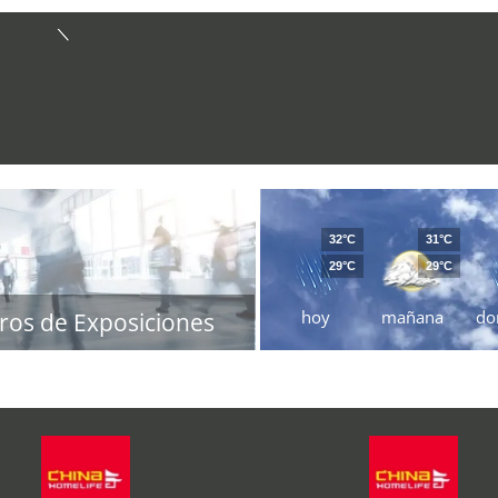
32°C
31°C
29°C
29°C
hoy
mañana
do
ros de Exposiciones