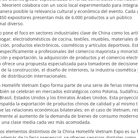
 Meorient colabora con un socio local experimentado para integrar
nera posible la relevancia cultural y económica del evento. Cada 
450 expositores presentan más de 6.000 productos a un público
nal diverso.
o pone el foco en sectores industriales clave de China como los art
hogar, electrodomésticos de cocina, textiles, muebles, materiales d
ción, productos electrónicos, cosméticos y artículos deportivos. Es
 específicamente a profesionales del comercio mayorista y minorist
ión y exportación, la adquisición de productos y el comercio electr
 ofrece una propuesta especializada para tomadores de decisione
 de la construcción, el diseño de interiores, la industria cosmética 
de distribución internacionales.
 Homelife Vietnam Expo forma parte de una serie de ferias intern
bién se celebran en mercados estratégicos como Polonia, Sudáfric
Brasil, Estados Unidos y los Emiratos Árabes Unidos. Esta proyecci
espalda la exportación de productos chinos de calidad y al mismo 
 las relaciones económicas bilaterales; en el caso de Vietnam, r
lmente al aumento de la demanda de bienes de consumo moderno
e una clase media cada vez más acomodada.
os elementos distintivos de la China Homelife Vietnam Expo es su
 además de la feria presencial, se ofrecen servicios digitales como