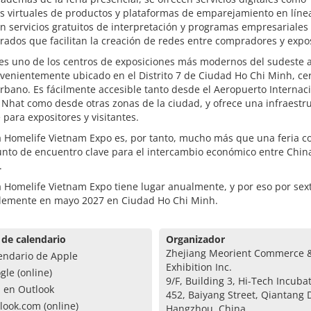
s virtuales de productos y plataformas de emparejamiento en línea
 servicios gratuitos de interpretación y programas empresariales
rados que facilitan la creación de redes entre compradores y expos
es uno de los centros de exposiciones más modernos del sudeste a
venientemente ubicado en el Distrito 7 de Ciudad Ho Chi Minh, ce
rbano. Es fácilmente accesible tanto desde el Aeropuerto Internac
Nhat como desde otras zonas de la ciudad, y ofrece una infraestr
e para expositores y visitantes.
 Homelife Vietnam Expo es, por tanto, mucho más que una feria co
unto de encuentro clave para el intercambio económico entre Chin
.
 Homelife Vietnam Expo tiene lugar anualmente, y por eso por sex
blemente en mayo 2027 en Ciudad Ho Chi Minh.
 de calendario
Organizador
Zhejiang Meorient Commerce 
endario de Apple
Exhibition Inc.
gle (online)
9/F, Building 3, Hi-Tech Incuba
a en Outlook
452, Baiyang Street, Qiantang D
look.com (online)
Hangzhou, China