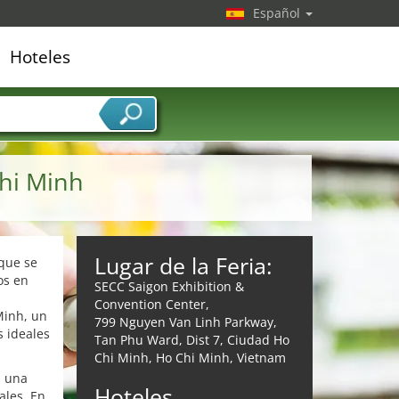
Español
Hoteles
edor de servicios
hi Minh
Lugar de la Feria:
 que se
os en
SECC Saigon Exhibition &
Convention Center,
Minh, un
799 Nguyen Van Linh Parkway,
s ideales
Tan Phu Ward, Dist 7, Ciudad Ho
Chi Minh, Ho Chi Minh, Vietnam
, una
Hoteles
ales. En