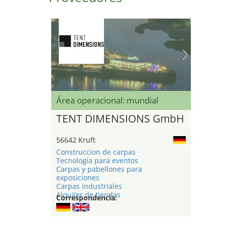
Área operacional: mundial
TENT DIMENSIONS GmbH
56642 Kruft
Construccion de carpas
Tecnología para eventos
Carpas y pabellones para
exposiciones
Carpas industriales
Alquiler de tiendas
Correspondencia: