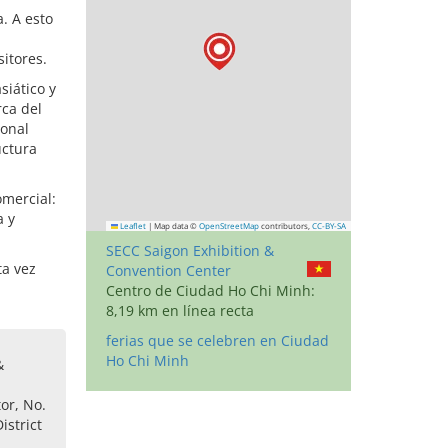
. A esto
itores.
siático y
rca del
ional
uctura
mercial:
a y
Leaflet
|
Map data ©
OpenStreetMap
contributors,
CC-BY-SA
SECC Saigon Exhibition &
ta vez
Convention Center
Centro de Ciudad Ho Chi Minh:
8,19 km en línea recta
ferias que se celebren en Ciudad
Ho Chi Minh
&
tor, No.
istrict