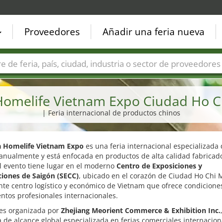
Proveedores
Añadir una feria nueva
Países
Ciudades
Sectores de ferias
Sectores de prove
Homelife Vietnam Expo Ciudad Ho C
| Feria internacional de productos chinos
a Homelife Vietnam Expo
es una feria internacional especializada
anualmente y está enfocada en productos de alta calidad fabricad
l evento tiene lugar en el moderno
Centro de Exposiciones y
iones de Saigón (SECC)
, ubicado en el corazón de Ciudad Ho Chi 
te centro logístico y económico de Vietnam que ofrece condicione
ntos profesionales internacionales.
 es organizada por
Zhejiang Meorient Commerce & Exhibition Inc.
de alcance global especializada en ferias comerciales internacion