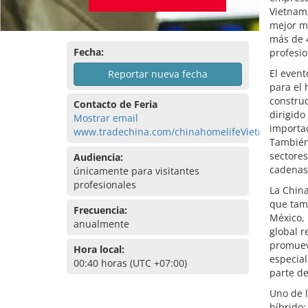
Vietnam,
mejor ma
más de 
Fecha:
profesio
El event
Reportar nueva fecha
para el 
construc
Contacto de Feria
dirigido
Mostrar email
importac
www.tradechina.com/chinahomelifeVietnam
También
sectores
Audiencia:
cadenas 
únicamente para visitantes
profesionales
La China
que tam
Frecuencia:
México, 
anualmente
global r
promueve
Hora local:
especia
00:40 horas (UTC +07:00)
parte d
Uno de l
híbrido: