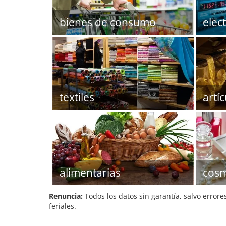
bienes de consumo
elec
textiles
artí
alimentarias
cosm
Renuncia:
Todos los datos sin garantía, salvo errore
feriales.