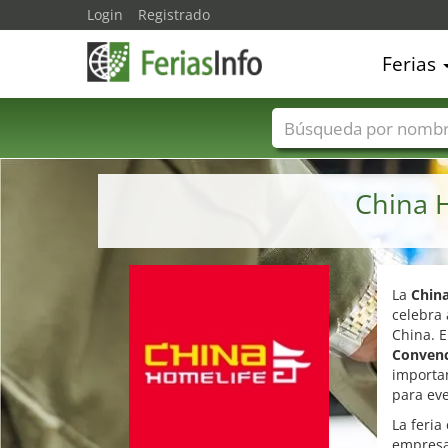
Login
Registrado
Ferias
Nombres de ferias
China 
La
Chin
celebra 
China. E
Convenc
importan
para eve
La feria
empresa 