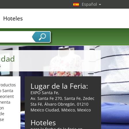
Español
Hoteles
edor de servicios
udad
s
Lugar de la Feria:
roductos
o Santa
EXPO Santa Fe,
eorient
Av. Santa Fe 270, Santa Fe, Zedec
ementa
Sta Fé, Álvaro Obregón, 01210
con
Mexico Ciudad, México, Mexico
 de
 se
Hoteles