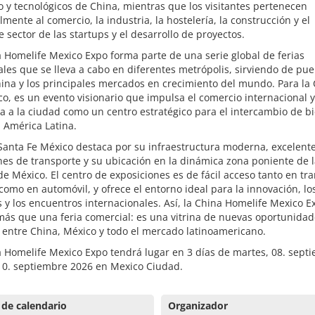
y tecnológicos de China, mientras que los visitantes pertenecen
lmente al comercio, la industria, la hostelería, la construcción y el
e sector de las startups y el desarrollo de proyectos.
 Homelife Mexico Expo forma parte de una serie global de ferias
les que se lleva a cabo en diferentes metrópolis, sirviendo de pu
ina y los principales mercados en crecimiento del mundo. Para la
o, es un evento visionario que impulsa el comercio internacional y
a a la ciudad como un centro estratégico para el intercambio de b
 América Latina.
Santa Fe México destaca por su infraestructura moderna, excelent
es de transporte y su ubicación en la dinámica zona poniente de 
e México. El centro de exposiciones es de fácil acceso tanto en tr
como en automóvil, y ofrece el entorno ideal para la innovación, lo
 y los encuentros internacionales. Así, la China Homelife Mexico E
ás que una feria comercial: es una vitrina de nuevas oportunidad
 entre China, México y todo el mercado latinoamericano.
 Homelife Mexico Expo tendrá lugar en 3 días de martes, 08. sept
 10. septiembre 2026 en Mexico Ciudad.
 de calendario
Organizador