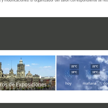
s y modificaciones! El organizador del salón correspondiente se re
22°C
22°C
19°C
19°C
hoy
mañana
do
ros de Exposiciones