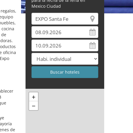
para la fecha de la feria en
Mexico Ciudad
 regalos,
 equipo
muebles,
e cocina
a de
adoras.
roductos
e oficina
 Expo
ablecer
+
B
 que
−
ye
ayoría
ienes de