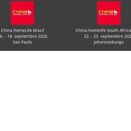
China HomeLife Brazil
China Homelife South Afric
6. - 18. septiembre 2026
23. - 25. septiembre 20
Sao Paulo
Johannesburgo