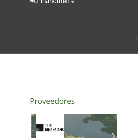
#chinahomelife
1
Proveedores