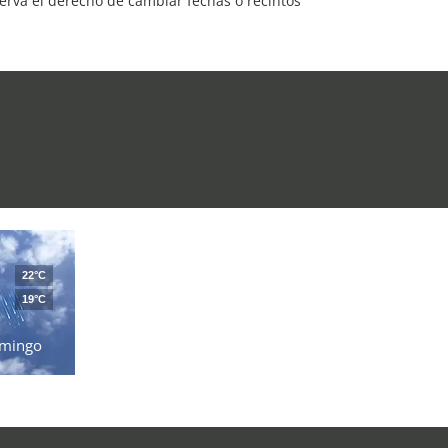
serva el derecho de cambiar fechas o recintos
22°C
19°C
mingo