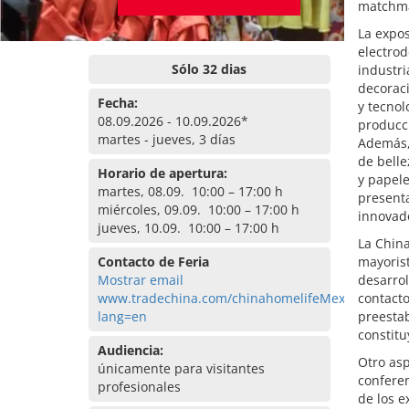
matchma
La expos
electrod
Sólo 32 dias
industri
decoraci
Fecha:
y tecnol
08.09.2026 - 10.09.2026*
producci
martes - jueves, 3 días
Además,
de belle
Horario de apertura:
y papele
martes, 08.09. 10:00 – 17:00 h
present
miércoles, 09.09. 10:00 – 17:00 h
innovad
jueves, 10.09. 10:00 – 17:00 h
La Chin
Contacto de Feria
mayorist
Mostrar email
desarrol
www.tradechina.com/chinahomelifeMexico?
contacto
lang=en
preestab
constitu
Audiencia:
Otro as
únicamente para visitantes
conferen
profesionales
de los e