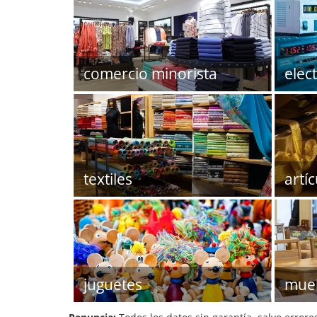
comercio minorista
elec
textiles
artí
juguetes
mue