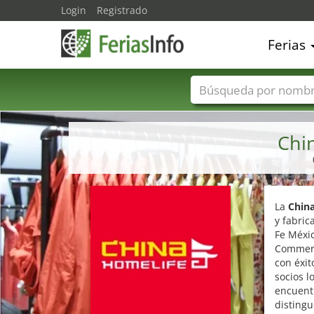
Login
Registrado
Ferias
Nombres de ferias
Chi
La
Chin
y fabri
Fe Méxic
Commerc
con éxit
socios 
encuentr
distingu