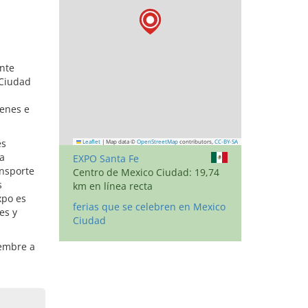
ente
 Ciudad
ienes e
es
Leaflet
|
Map data ©
OpenStreetMap
contributors,
CC-BY-SA
la
EXPO Santa Fe
ansporte
Centro de Mexico Ciudad: 19,74
s
km en línea recta
xpo es
ferias que se celebren en Mexico
es y
Ciudad
iembre a