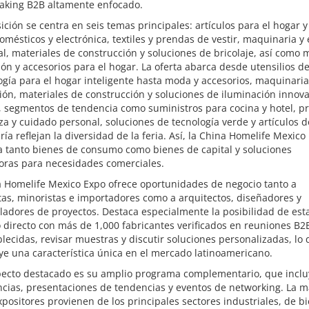
king B2B altamente enfocado.
ición se centra en seis temas principales: artículos para el hogar y
omésticos y electrónica, textiles y prendas de vestir, maquinaria y
al, materiales de construcción y soluciones de bricolaje, así como 
ón y accesorios para el hogar. La oferta abarca desde utensilios d
ogía para el hogar inteligente hasta moda y accesorios, maquinari
ón, materiales de construcción y soluciones de iluminación innov
 segmentos de tendencia como suministros para cocina y hotel, p
za y cuidado personal, soluciones de tecnología verde y artículos d
ría reflejan la diversidad de la feria. Así, la China Homelife Mexico
a tanto bienes de consumo como bienes de capital y soluciones
oras para necesidades comerciales.
a Homelife Mexico Expo ofrece oportunidades de negocio tanto a
as, minoristas e importadores como a arquitectos, diseñadores y
ladores de proyectos. Destaca especialmente la posibilidad de est
 directo con más de 1,000 fabricantes verificados en reuniones B2
lecidas, revisar muestras y discutir soluciones personalizadas, lo
ye una característica única en el mercado latinoamericano.
pecto destacado es su amplio programa complementario, que inclu
cias, presentaciones de tendencias y eventos de networking. La m
xpositores provienen de los principales sectores industriales, de b