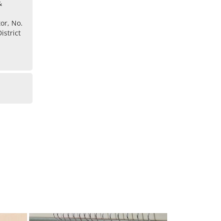
&
tor, No.
istrict