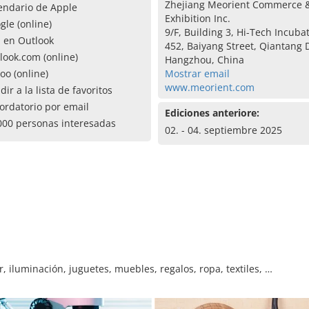
Zhejiang Meorient Commerce 
endario de Apple
Exhibition Inc.
gle (online)
9/F, Building 3, Hi-Tech Incuba
a en Outlook
452, Baiyang Street, Qiantang D
look.com (online)
Hangzhou, China
oo (online)
Mostrar email
www.meorient.com
dir a la lista de favoritos
ordatorio por email
Ediciones anteriore:
000 personas interesadas
02. - 04. septiembre 2025
, iluminación, juguetes, muebles, regalos, ropa, textiles, …