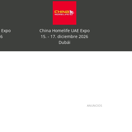
a Expo
China Homelife UAE Expo
26
15. - 17. diciembre 2026
Dubái
ANUNCIOS