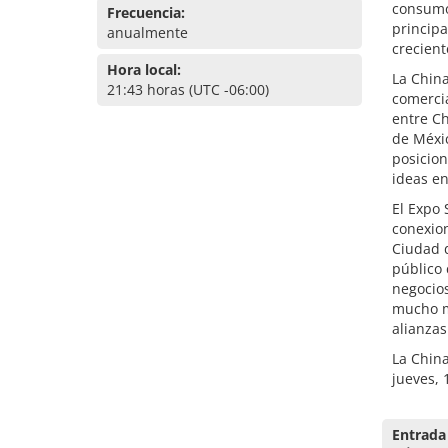
consumo 
Frecuencia:
principa
anualmente
crecient
Hora local:
La China
21:43 horas (UTC -06:00)
comercia
entre Ch
de Méxic
posicion
ideas en
El Expo 
conexion
Ciudad d
público 
negocios
mucho m
alianzas
La China
jueves,
Entrada