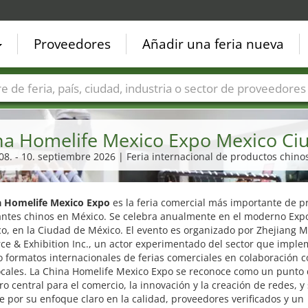
Proveedores
Añadir una feria nueva
Países
Ciudades
Sectores de ferias
Sectores de prove
na Homelife Mexico Expo Mexico Ci
08. - 10. septiembre 2026 | Feria internacional de productos chino
a Homelife Mexico Expo
es la feria comercial más importante de p
cantes chinos en México. Se celebra anualmente en el moderno Exp
o, en la Ciudad de México. El evento es organizado por Zhejiang M
e & Exhibition Inc., un actor experimentado del sector que impl
o formatos internacionales de ferias comerciales en colaboración 
locales. La China Homelife Mexico Expo se reconoce como un punto
o central para el comercio, la innovación y la creación de redes, y
e por su enfoque claro en la calidad, proveedores verificados y un