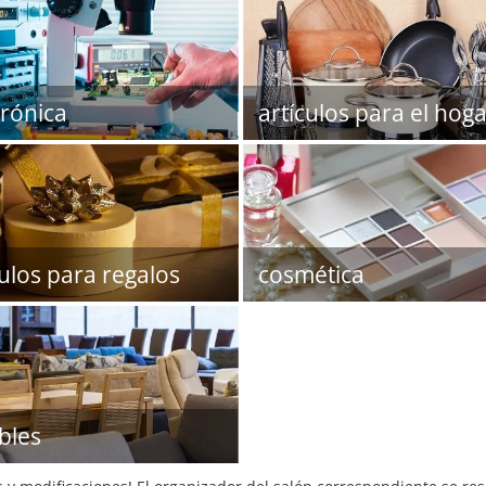
trónica
artículos para el hoga
culos para regalos
cosmética
bles