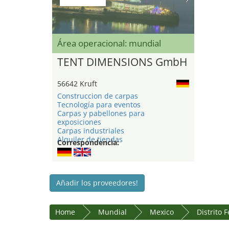
Área operacional: mundial
TENT DIMENSIONS GmbH
56642 Kruft
Construccion de carpas
Tecnología para eventos
Carpas y pabellones para
exposiciones
Carpas industriales
Alquiler de tiendas
Correspondencia:
Añadir los proveedores!
Home
Mundial
Mexico
Distrito 