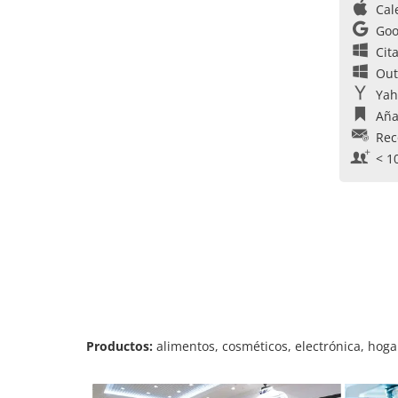
Cal
Goo
Cit
Out
Yah
Aña
Rec
< 1
Productos:
alimentos, cosméticos, electrónica, hogar