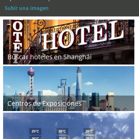
Subir una imagen
Buscar hoteles en Shanghái
Centros de Exposiciones
25°C
26°C
26°C
25°C
25°C
25°C