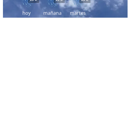
hoy
mañana
martes