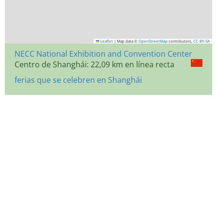
Leaflet
|
Map data ©
OpenStreetMap
contributors,
CC-BY-SA
NECC National Exhibition and Convention Center
Centro de Shanghái: 22,09 km en línea recta
ferias que se celebren en Shanghái