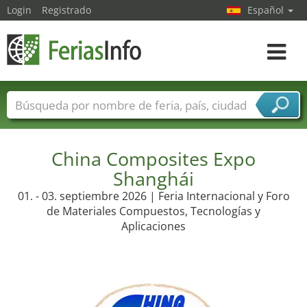
Login
Registrado
Español
Navega
toggle
Nombres de ferias
Países
Ciudades
Sectores de ferias
Sectores de proveedor de servicios
China Composites Expo
Shanghái
01. - 03. septiembre 2026 | Feria Internacional y Foro
de Materiales Compuestos, Tecnologías y
Aplicaciones