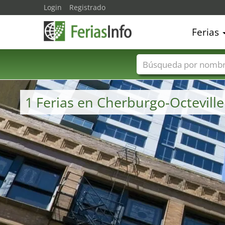
Login
Registrado
Ferias
Nombres de ferias
1 Ferias en Cherburgo-Octevill