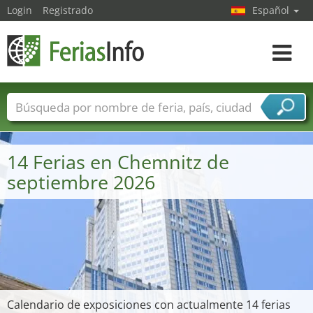
Login
Registrado
Español
Navega
toggle
Nombres de ferias
Países
Ciudades
Sectores de ferias
14 Ferias en Chemnitz de
Sectores de proveedor de servicios
septiembre 2026
Calendario de exposiciones con actualmente 14 ferias