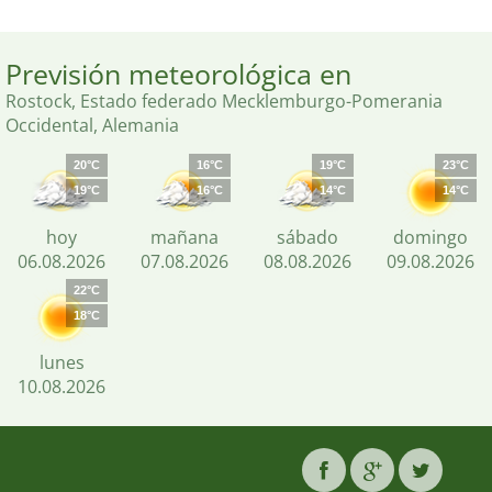
Previsión meteorológica en
Rostock, Estado federado Mecklemburgo-Pomerania
Occidental, Alemania
20°C
16°C
19°C
23°C
19°C
16°C
14°C
14°C
hoy
mañana
sábado
domingo
06.08.2026
07.08.2026
08.08.2026
09.08.2026
22°C
18°C
lunes
10.08.2026