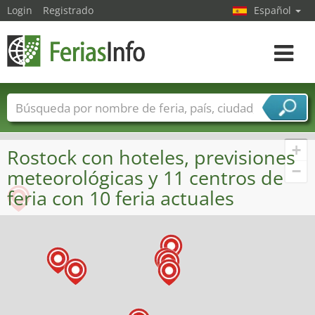
Login
Registrado
Español
Navega
toggle
Nombres de ferias
Países
Ciudades
Sectores de ferias
+
Rostock con hoteles, previsiones
Sectores de proveedor de servicios
−
meteorológicas y 11 centros de
feria con 10 feria actuales