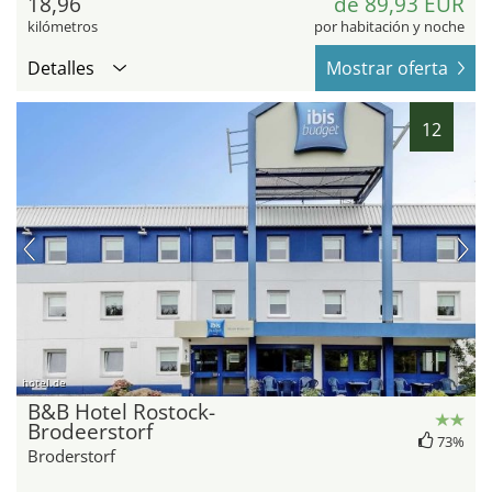
18,96
de 89,93 EUR
kilómetros
por habitación y noche
Detalles
Mostrar oferta
12
hotel.de
B&B Hotel Rostock-
Brodeerstorf
73%
Broderstorf