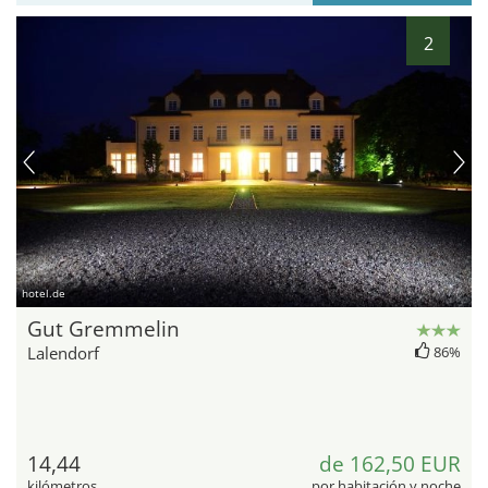
2
hotel.de
Gut Gremmelin
Lalendorf
86%
14,44
de 162,50 EUR
kilómetros
por habitación y noche