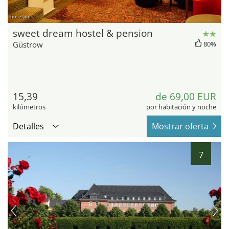
hotel.de
sweet dream hostel & pension
Güstrow
80%
15,39
de 69,00 EUR
kilómetros
por habitación y noche
Detalles
Mostrar oferta
7