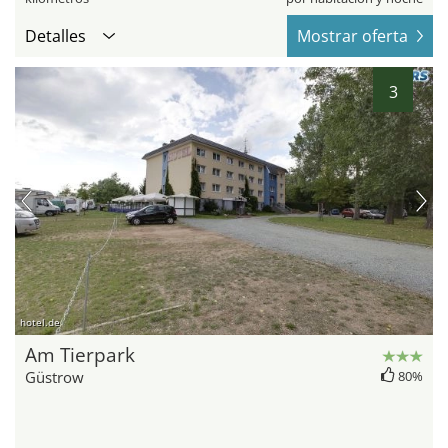
Detalles
Mostrar oferta
3
hotel.de
Am Tierpark
Güstrow
80%