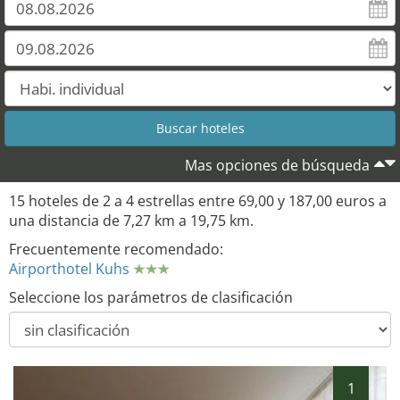
3
2
8
9
Mas opciones de búsqueda
15 hoteles de 2 a 4 estrellas entre 69,00 y 187,00 euros a
una distancia de 7,27 km a 19,75 km.
Frecuentemente recomendado:
Airporthotel Kuhs
Seleccione los parámetros de clasificación
1