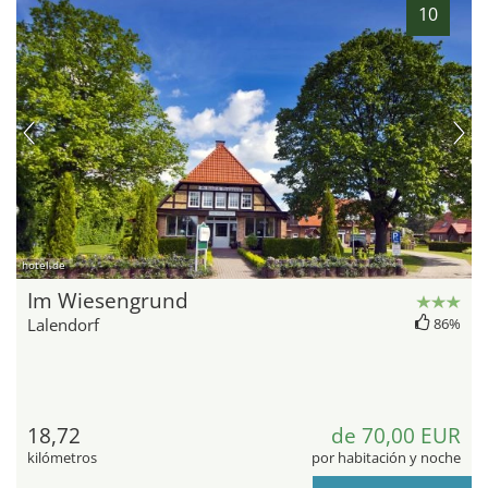
10
hotel.de
Im Wiesengrund
Lalendorf
86%
18,72
de 70,00 EUR
kilómetros
por habitación y noche