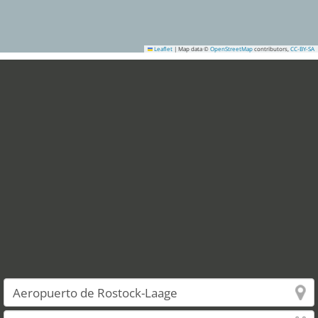
Leaflet
|
Map data ©
OpenStreetMap
contributors,
CC-BY-SA
1