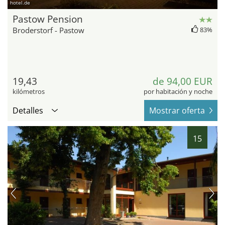
hotel.de
Pastow Pension
Broderstorf - Pastow
83%
19,43
de 94,00 EUR
kilómetros
por habitación y noche
Detalles
Mostrar oferta
15