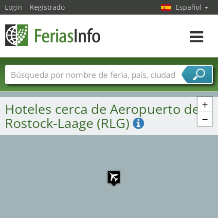
Login
Registrado
Español
Navega
toggle
Nombres de ferias
Países
Ciudades
Sectores de ferias
+
Hoteles cerca de Aeropuerto de
Sectores de proveedor de servicios
−
Rostock-Laage (RLG)