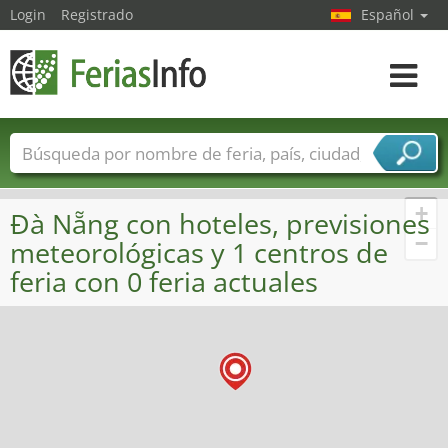
Login
Registrado
Español
Navega
toggle
Nombres de ferias
Países
Ciudades
Sectores de ferias
+
Đà Nẵng con hoteles, previsiones
Sectores de proveedor de servicios
−
meteorológicas y 1 centros de
feria con 0 feria actuales