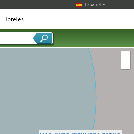
Español
Hoteles
39
edor de servicios
+
−