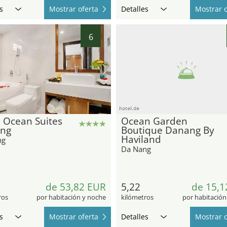
s
Mostrar oferta
Detalles
Mostrar o
6
hotel.de
 Ocean Suites
Ocean Garden
ng
Boutique Danang By
Haviland
ng
Da Nang
de 53,82 EUR
5,22
de 15,1
ros
por habitación y noche
kilómetros
por habitación
s
Mostrar oferta
Detalles
Mostrar o