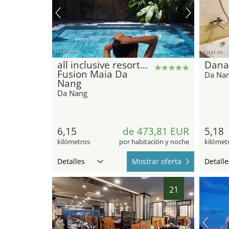
hotel.de
hotel.de
all inclusive resort...
Dana
Fusion Maia Da
Da Na
Nang
Da Nang
6,15
de 473,81 EUR
5,18
kilómetros
por habitación y noche
kilómet
Detalles
Mostrar oferta
Detalle
21