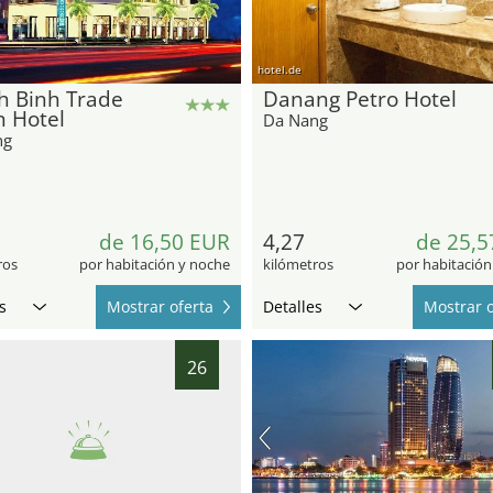
hotel.de
h Binh Trade
Danang Petro Hotel
n Hotel
Da Nang
ng
de 16,50 EUR
4,27
de 25,5
ros
por habitación y noche
kilómetros
por habitación
s
Mostrar oferta
Detalles
Mostrar o
26