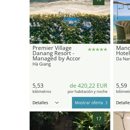
hotel.de
hotel.de
Premier Village
Mand
Danang Resort -
Hote
Managed by Accor
Da Na
Hà Giang
5,53
de 420,22 EUR
5,59
kilómetros
por habitación y noche
kilómet
Detalles
Mostrar oferta
Detalle
17