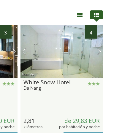
3
4
hotel.de
White Snow Hotel
Da Nang
0 EUR
2,81
de 29,83 EUR
 y noche
kilómetros
por habitación y noche