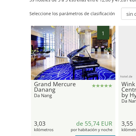
Seleccione los parámetros de clasificación
1
hotel.de
hotel.de
Grand Mercure
Wink
Danang
Cent
by Hy
Da Nang
Da Na
3,03
de 55,74 EUR
3,55
kilómetros
por habitación y noche
kilómet