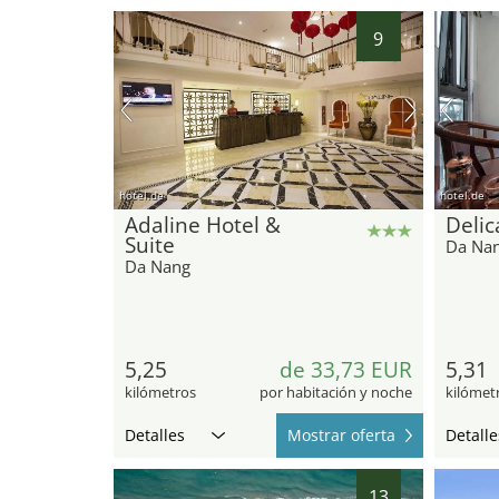
9
hotel.de
hotel.de
Adaline Hotel &
Delic
Suite
Da Na
Da Nang
5,25
de 33,73 EUR
5,31
kilómetros
por habitación y noche
kilómet
Detalles
Mostrar oferta
Detalle
13