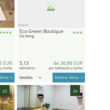
hotel.de
Eco Green Boutique
Da Nang
8 EUR
5,13
de 38,88 EUR
 y noche
kilómetros
por habitación y noche
ferta
Detalles
Mostrar oferta
23
24