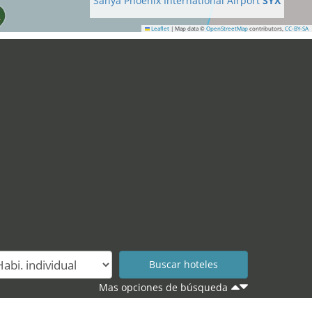
Sanya Phoenix International Airport
SYX
Leaflet
|
Map data ©
OpenStreetMap
contributors,
CC-BY-SA
38
Mas opciones de búsqueda