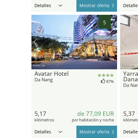
Detalles
Mostrar oferta
Detalle
5
hotel.de
hotel.de
Avatar Hotel
Yarra
Dana
Da Nang
87%
Da Na
5,17
de 77,09 EUR
5,37
kilómetros
por habitación y noche
kilómet
Detalles
Mostrar oferta
Detalle