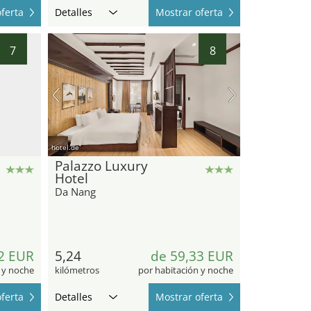
ferta
Detalles
Mostrar oferta
7
8
hotel.de
Palazzo Luxury
Hotel
Da Nang
2 EUR
5,24
de 59,33 EUR
 y noche
kilómetros
por habitación y noche
ferta
Detalles
Mostrar oferta