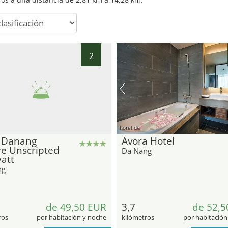
2
hotel.de
 Danang
Avora Hotel
re Unscripted
Da Nang
att
ng
de 49,50 EUR
3,7
de 52,5
ros
por habitación y noche
kilómetros
por habitación