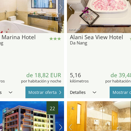
hotel.de
 Marina Hotel
Alani Sea View Hotel
ng
Da Nang
de 18,82 EUR
5,16
de 39,4
ros
por habitación y noche
kilómetros
por habitación
s
Mostrar oferta
Detalles
Mostrar o
22