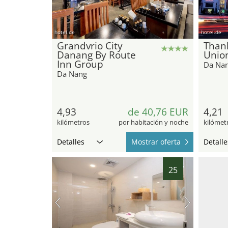
hotel.de
hotel.de
Grandvrio City
Than
Danang By Route
Unio
Inn Group
Da Na
Da Nang
4,93
de 40,76 EUR
4,21
kilómetros
por habitación y noche
kilómet
Detalles
Mostrar oferta
Detalle
25