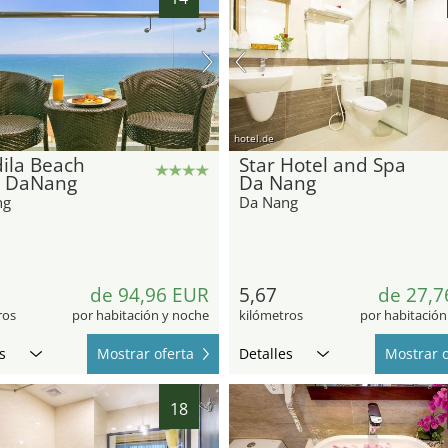
hotel.de
ila Beach
Star Hotel and Spa
l DaNang
Da Nang
ng
Da Nang
de 94,96 EUR
5,67
de 27,7
ros
por habitación y noche
kilómetros
por habitación
s
Mostrar oferta
Detalles
Mostrar o
18