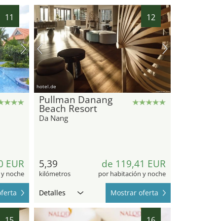
11
12
hotel.de
Pullman Danang
Beach Resort
Da Nang
0 EUR
5,39
de 119,41 EUR
 y noche
kilómetros
por habitación y noche
ferta
Detalles
Mostrar oferta
15
16