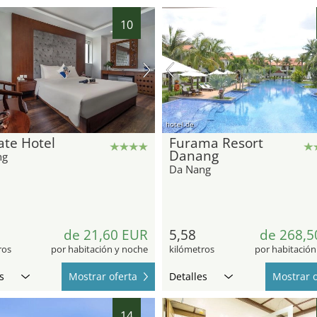
10
hotel.de
ate Hotel
Furama Resort
Danang
ng
Da Nang
de 21,60 EUR
5,58
de 268,5
ros
por habitación y noche
kilómetros
por habitación
s
Mostrar oferta
Detalles
Mostrar o
14