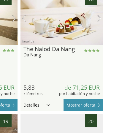
hotel.de
The Nalod Da Nang
Da Nang
6 EUR
5,83
de 71,25 EUR
 y noche
kilómetros
por habitación y noche
ferta
Detalles
Mostrar oferta
19
20