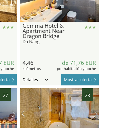
hotel.de
Gemma Hotel &
Apartment Near
Dragon Bridge
Da Nang
7 EUR
4,46
de 71,76 EUR
 y noche
kilómetros
por habitación y noche
ferta
Detalles
Mostrar oferta
27
28