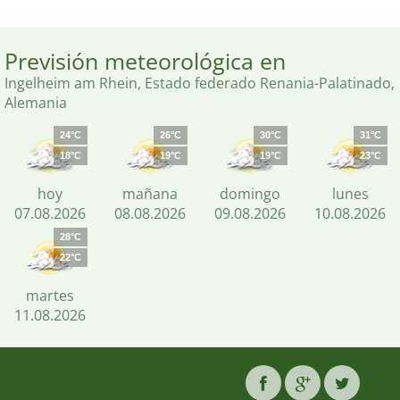
Previsión meteorológica en
Ingelheim am Rhein, Estado federado Renania-Palatinado,
Alemania
24°C
26°C
30°C
31°C
18°C
19°C
19°C
23°C
hoy
mañana
domingo
lunes
07.08.2026
08.08.2026
09.08.2026
10.08.2026
28°C
22°C
martes
11.08.2026