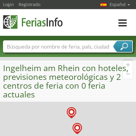
Login
Registrado
Español
Navega
toggle
Nombres de ferias
Países
Ciudades
Sectores de ferias
+
Ingelheim am Rhein con hoteles,
Sectores de proveedor de servicios
−
previsiones meteorológicas y 2
centros de feria con 0 feria
actuales