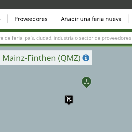
12
5
2
Proveedores
Añadir una feria nueva
7
6
14
Países
Ciudades
Sectores de ferias
Sectores de prove
e Mainz-Finthen (QMZ)
1