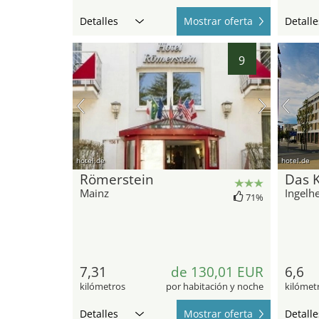
Detalles
Mostrar oferta
Detalle
9
hotel.de
hotel.de
Römerstein
Das K
Mainz
Ingelh
71%
7,31
de 130,01 EUR
6,6
kilómetros
por habitación y noche
kilómet
Detalles
Mostrar oferta
Detalle