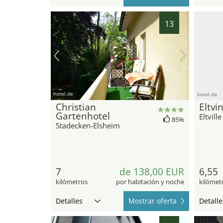
13
hotel.de
hotel.de
Christian
Eltv
Gartenhotel
Eltvill
85%
Stadecken-Elsheim
7
de 138,00 EUR
6,55
kilómetros
por habitación y noche
kilómet
Detalles
Mostrar oferta
Detalle