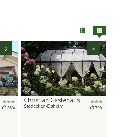
3
4
hotel.de
Christian Gästehaus
Stadecken-Elsheim
86%
79%