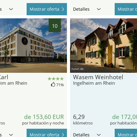
s
Mostrar oferta
Detalles
Mostrar o
10
hotel.de
arl
Wasem Weinhotel
eim am Rhein
Ingelheim am Rhein
71%
de 153,60 EUR
6,29
de 172,0
ros
por habitación y noche
kilómetros
por habitación
s
Mostrar oferta
Detalles
Mostrar o