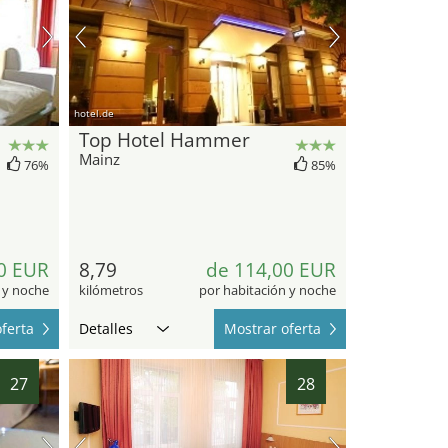
hotel.de
Top Hotel Hammer
Mainz
76%
85%
0 EUR
8,79
de 114,00 EUR
 y noche
kilómetros
por habitación y noche
ferta
Detalles
Mostrar oferta
27
28