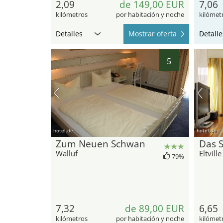
2,09
de 149,00 EUR
7,06
kilómetros
por habitación y noche
kilómet
Detalles
Mostrar oferta
Detalle
5
hotel.de
hotel.de
Zum Neuen Schwan
Das 
Walluf
Eltvill
79%
7,32
de 89,00 EUR
6,65
kilómetros
por habitación y noche
kilómet