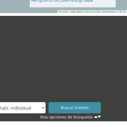
Aeropuerto de Luxemburgo
LUX
Leaflet
|
Map data ©
OpenStreetMap
contributors,
CC-BY-SA
34
21
Mas opciones de búsqueda