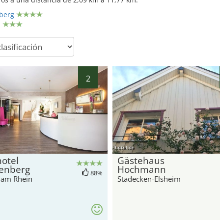
berg
l
2
hotel.de
otel
Gästehaus
enberg
Hochmann
88%
e am Rhein
Stadecken-Elsheim