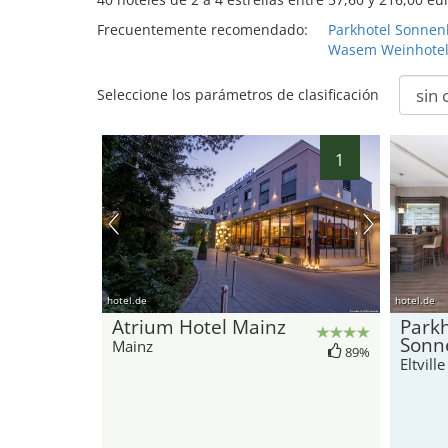
Frecuentemente recomendado:
Parkhotel Sonnen
Wasem Weinhote
Seleccione los parámetros de clasificación
1
hotel.de
hotel.de
Atrium Hotel Mainz
Parkh
Sonn
Mainz
89%
Eltvill