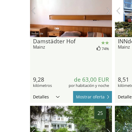
hotel.de
hotel.de
Damstädter Hof
INNd
Mainz
Mainz
74%
9,28
de 63,00 EUR
8,51
kilómetros
por habitación y noche
kilómet
Detalles
Mostrar oferta
Detalle
25