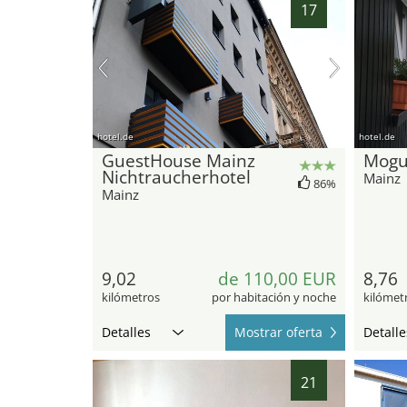
17
hotel.de
hotel.de
GuestHouse Mainz
Mogu
Nichtraucherhotel
Mainz
86%
Mainz
9,02
de 110,00 EUR
8,76
kilómetros
por habitación y noche
kilómet
Detalles
Mostrar oferta
Detalle
21