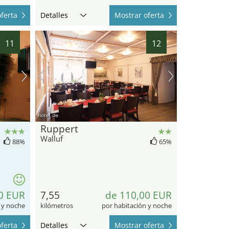
ferta
Detalles
Mostrar oferta
11
12
hotel.de
Ruppert
Walluf
88%
65%
0 EUR
7,55
de 110,00 EUR
 y noche
kilómetros
por habitación y noche
ferta
Detalles
Mostrar oferta