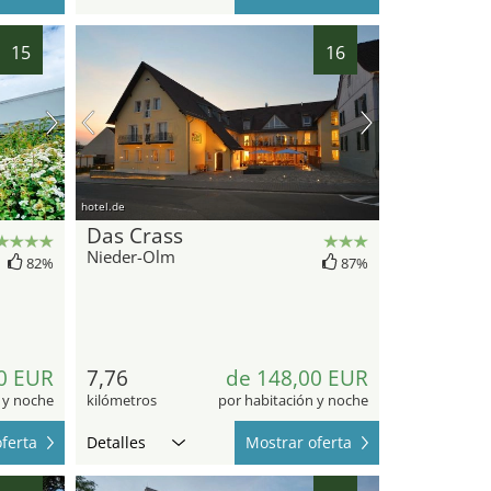
15
16
hotel.de
Das Crass
Nieder-Olm
82%
87%
0 EUR
7,76
de 148,00 EUR
 y noche
kilómetros
por habitación y noche
ferta
Detalles
Mostrar oferta