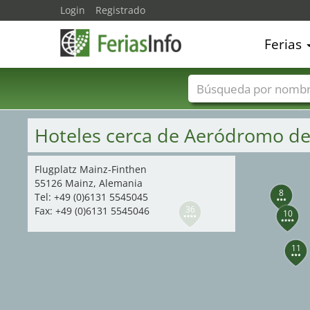
Login
Registrado
Ferias
40
26
Nombres de ferias
Hoteles cerca de Aeródromo d
Flugplatz Mainz-Finthen
55126 Mainz, Alemania
8
Tel: +49 (0)6131 5545045
36
Fax: +49 (0)6131 5545046
10
11