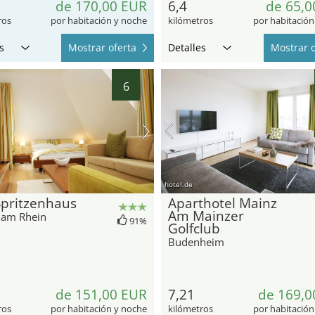
de 170,00 EUR
6,4
de 65,0
ros
por habitación y noche
kilómetros
por habitación
s
Mostrar oferta
Detalles
Mostrar o
6
hotel.de
Spritzenhaus
Aparthotel Mainz
Am Mainzer
e am Rhein
91%
Golfclub
Budenheim
de 151,00 EUR
7,21
de 169,0
ros
por habitación y noche
kilómetros
por habitación