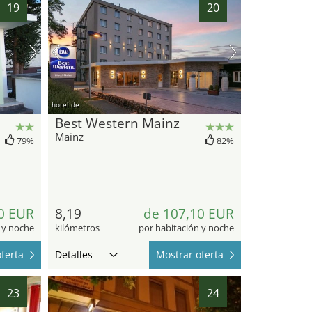
19
20
hotel.de
Best Western Mainz
Mainz
79%
82%
0 EUR
8,19
de 107,10 EUR
 y noche
kilómetros
por habitación y noche
ferta
Detalles
Mostrar oferta
23
24