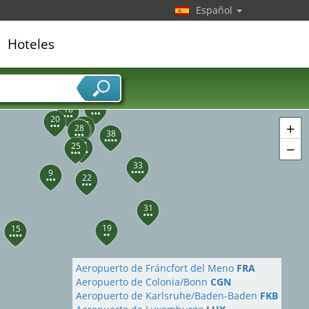
35
Español
37
Hoteles
39
edor de servicios
18
20
+
17
24
28
23
38
−
27
25
33
9
22
31
19
15
Aeropuerto de Fráncfort del Meno
FRA
Aeropuerto de Colonia/Bonn
CGN
Aeropuerto de Karlsruhe/Baden-Baden
FKB