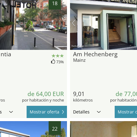
18
hotel.de
ntia
Am Hechenberg
Mainz
73%
de 64,00 EUR
9,01
de 77,0
ros
por habitación y noche
kilómetros
por habitación
s
Mostrar oferta
Detalles
Mostrar o
22