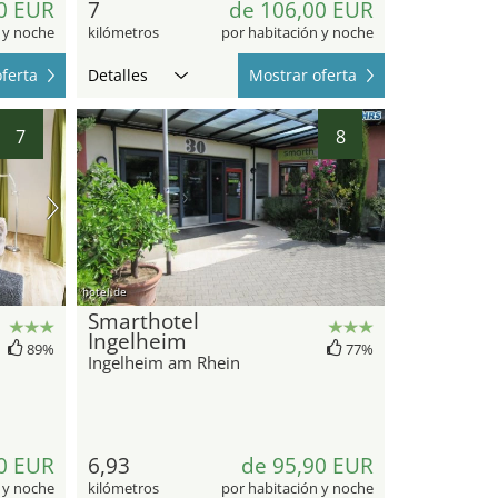
0 EUR
7
de 106,00 EUR
 y noche
kilómetros
por habitación y noche
ferta
Detalles
Mostrar oferta
7
8
hotel.de
Smarthotel
Ingelheim
89%
77%
Ingelheim am Rhein
0 EUR
6,93
de 95,90 EUR
 y noche
kilómetros
por habitación y noche