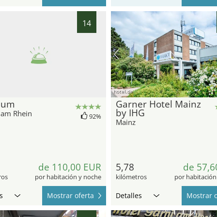
14
hotel.de
inum
Garner Hotel Mainz
by IHG
e am Rhein
92%
Mainz
de 110,00 EUR
5,78
de 57,6
ros
por habitación y noche
kilómetros
por habitación
s
Mostrar oferta
Detalles
Mostrar o