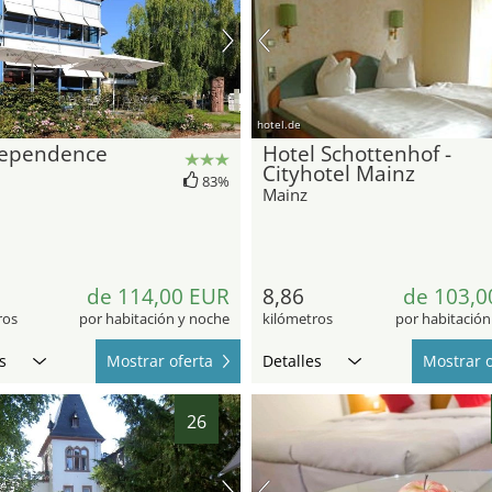
hotel.de
ependence
Hotel Schottenhof -
Cityhotel Mainz
83%
Mainz
de 114,00 EUR
8,86
de 103,0
ros
por habitación y noche
kilómetros
por habitación
s
Mostrar oferta
Detalles
Mostrar o
26