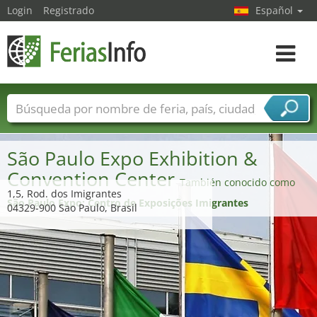
Login
Registrado
Español
Navega
toggle
Nombres de ferias
Países
Ciudades
Sectores de ferias
São Paulo Expo Exhibition &
Sectores de proveedor de servicios
Convention Center
También conocido como
1,5, Rod. dos Imigrantes
São Paulo Expo; Centro de Exposições Imigrantes
04329-900 Sao Paulo, Brasil