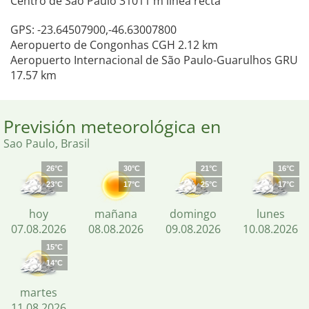
Centro de Sao Paulo 31011 m línea recta
GPS: -23.64507900,-46.63007800
Aeropuerto de Congonhas CGH 2.12 km
Aeropuerto Internacional de São Paulo-Guarulhos GRU
17.57 km
Previsión meteorológica en
Sao Paulo, Brasil
26°C
30°C
21°C
16°C
23°C
17°C
25°C
17°C
hoy
mañana
domingo
lunes
07.08.2026
08.08.2026
09.08.2026
10.08.2026
15°C
14°C
martes
11.08.2026